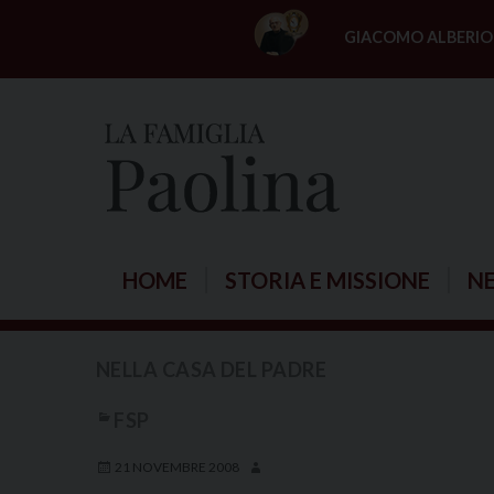
S
GIACOMO ALBERIO
k
i
p
t
o
c
o
n
HOME
STORIA E MISSIONE
N
t
e
n
NELLA CASA DEL PADRE
t
FSP
21 NOVEMBRE 2008