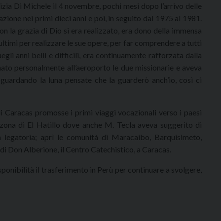
tizia Di Michele il 4 novembre, pochi mesi dopo l’arrivo delle
one nei primi dieci anni e poi, in seguito dal 1975 al 1981.
on la grazia di Dio si era realizzato, era dono della immensa
 ultimi per realizzare le sue opere, per far comprendere a tutti
uegli anni belli e difficili, era continuamente rafforzata dalla
to personalmente all’aeroporto le due missionarie e aveva
, guardando la luna pensate che la guarderò anch’io, così ci
i Caracas promosse i primi viaggi vocazionali verso i paesi
la zona di El Hatillo dove anche M. Tecla aveva suggerito di
a legatoria; aprì le comunità di Maracaibo, Barquisimeto,
di Don Alberione, il Centro Catechistico, a Caracas.
ponibilità il trasferimento in Perù per continuare a svolgere,