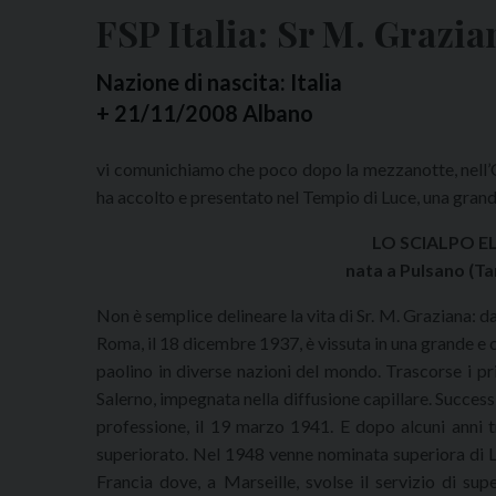
FSP Italia: Sr M. Grazia
Nazione di nascita: Italia
+ 21/11/2008 Albano
vi comunichiamo che poco dopo la mezzanotte, nell’
ha accolto e presentato nel Tempio di Luce, una grande
LO SCIALPO E
nata a Pulsano (Ta
Non è semplice delineare la vita di Sr. M. Graziana: 
Roma, il 18 dicembre 1937, è vissuta in una grande e
paolino in diverse nazioni del mondo. Trascorse i p
Salerno, impegnata nella diffusione capillare. Succes
professione, il 19 marzo 1941. E dopo alcuni anni tr
superiorato. Nel 1948 venne nominata superiora di Lo
Francia dove, a Marseille, svolse il servizio di sup