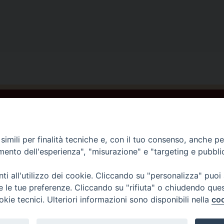
C
Home
Storia e Missione
imili per finalità tecniche e, con il tuo consenso, anche per 
Testimoni Paolini
amento dell'esperienza", "misurazione" e "targeting e pubbli
Centro di spiritualità
0
i all'utilizzo dei cookie. Cliccando su "personalizza" puoi
Corso sul carisma
re le tue preferenze. Cliccando su "rifiuta" o chiudendo que
Beato Giacomo Alberione
okie tecnici. Ulteriori informazioni sono disponibili nella
coo
Privacy