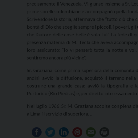
precisamente il Venezuela. Vi giunse insieme a Sr. Le
prime sorelle colombiane e accompagnò quella fondazi
Scrivendone la storia, affermava che “tutto ciò che c
bontà di Dio che sceglie sempre i piccoli, i poveri, gli
che l’autore delle cose belle è solo Lui”. La fede di q
presenza materna di M. Tecla che aveva accompagna
loro assicurato: “Io vi penserò tutta la notte e voi
sentiremo ancora più vicine”.
Sr. Graziana, come prima superiora della comunità d
andini; avviò la diffusione, acquistò il terreno nel
costruire una grande casa; avviò la tipografia e l
Portorico (Rio Piedras) e, per diretto interessamento 
Nel luglio 1966, Sr. M. Graziana accolse con piena dis
a Lima, il servizio di superiora. …