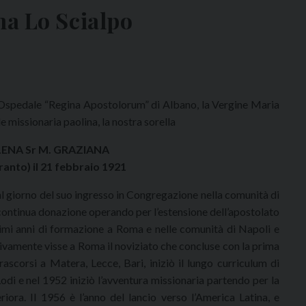
na Lo Scialpo
Ospedale “Regina Apostolorum” di Albano, la Vergine Maria
 missionaria paolina, la nostra sorella
LENA Sr M. GRAZIANA
ranto) il 21 febbraio 1921
dal giorno del suo ingresso in Congregazione nella comunità di
 continua donazione operando per l’estensione dell’apostolato
rimi anni di formazione a Roma e nelle comunità di Napoli e
sivamente visse a Roma il noviziato che concluse con la prima
ascorsi a Matera, Lecce, Bari, iniziò il lungo curriculum di
di e nel 1952 iniziò l’avventura missionaria partendo per la
eriora. Il 1956 è l’anno del lancio verso l’America Latina, e