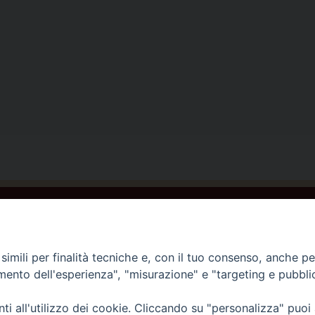
C
Home
Storia e Missione
imili per finalità tecniche e, con il tuo consenso, anche per 
Testimoni Paolini
amento dell'esperienza", "misurazione" e "targeting e pubbli
Centro di spiritualità
0
i all'utilizzo dei cookie. Cliccando su "personalizza" puoi
Corso sul carisma