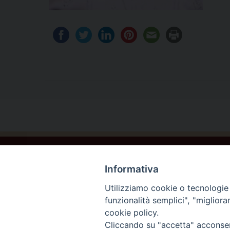
Informativa
Utilizziamo cookie o tecnologie s
funzionalità semplici", "miglior
cookie policy.
Beato Giacomo Alberione e la famiglia Paolina ©202
Cliccando su "accetta" acconsent