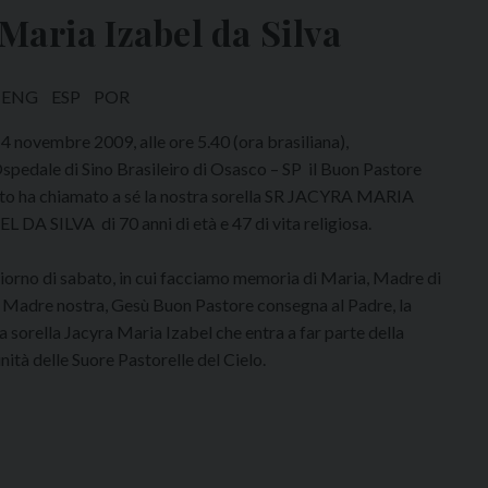
 Maria Izabel da Silva
ENG
ESP
POR
 14 novembre 2009, alle ore 5.40 (ora brasiliana),
Ospedale di Sino Brasileiro di Osasco – SP il Buon Pastore
to ha chiamato a sé la nostra sorella SR JACYRA MARIA
L DA SILVA di 70 anni di età e 47 di vita religiosa.
iorno di sabato, in cui facciamo memoria di Maria, Madre di
 Madre nostra, Gesù Buon Pastore consegna al Padre, la
a sorella Jacyra Maria Izabel che entra a far parte della
ità delle Suore Pastorelle del Cielo.