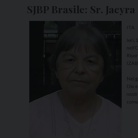
SJBP Brasile: Sr. Jacyra
ITA
Ieri,
nell’
Risor
IZABE
Nel g
Dio e
nostr
comun