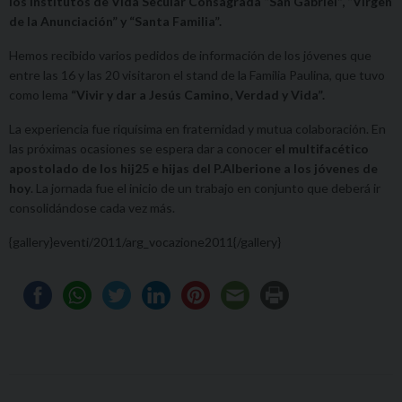
los Institutos de Vida Secular Consagrada “San Gabriel”, “Virgen
de la Anunciación” y “Santa Familia”.
Hemos recibido varios pedidos de información de los jóvenes que
entre las 16 y las 20 visitaron el stand de la Familia Paulina, que tuvo
como lema
“Vivir y dar a Jesús Camino, Verdad y Vida”.
La experiencia fue riquísima en fraternidad y mutua colaboración. En
las próximas ocasiones se espera dar a conocer
el multifacético
apostolado de los hij25 e hijas del P.Alberione a los jóvenes de
hoy
. La jornada fue el inicio de un trabajo en conjunto que deberá ir
consolidándose cada vez más.
{gallery}eventi/2011/arg_vocazione2011{/gallery}