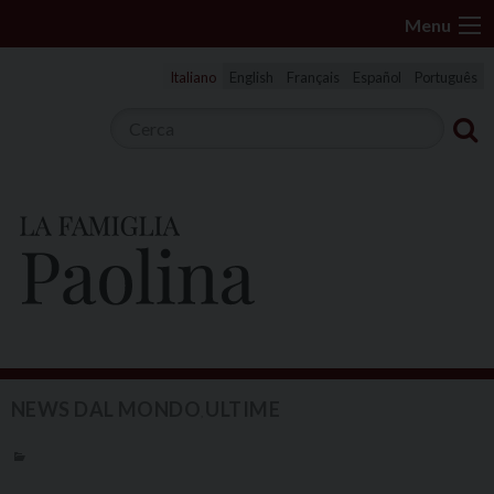
S
Menu
k
i
Italiano
English
Français
Español
Português
p
t
o
c
o
n
t
e
n
t
NEWS DAL MONDO
ULTIME
,