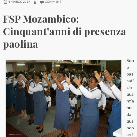
4 MARÇO 2017
COMMENT
FSP Mozambico:
Cinquant’anni di presenza
paolina
Son
o
pas
sati
cin
qua
nt’a
nni
da
qua
ndo
arri