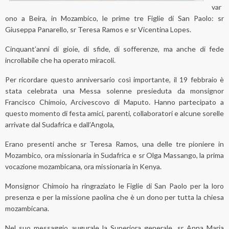
var
ono a Beira, in Mozambico, le prime tre Figlie di San Paolo: sr
Giuseppa Panarello, sr Teresa Ramos e sr Vicentina Lopes.
Cinquant’anni di gioie, di sfide, di sofferenze, ma anche di fede
incrollabile che ha operato miracoli.
Per ricordare questo anniversario così importante, il 19 febbraio è
stata celebrata una Messa solenne presieduta da monsignor
Francisco Chimoio, Arcivescovo di Maputo. Hanno partecipato a
questo momento di festa amici, parenti, collaboratori e alcune sorelle
arrivate dal Sudafrica e dall’Angola,
Erano presenti anche sr Teresa Ramos, una delle tre pioniere in
Mozambico, ora missionaria in Sudafrica e sr Olga Massango, la prima
vocazione mozambicana, ora missionaria in Kenya.
Monsignor Chimoio ha ringraziato le Figlie di San Paolo per la loro
presenza e per la missione paolina che è un dono per tutta la chiesa
mozambicana.
Nel suo messaggio augurale la Superiora generale, sr Anna Maria