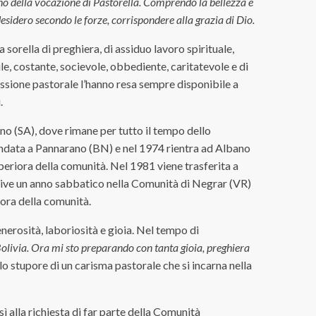
o della vocazione di Pastorella. Comprendo la bellezza e
esidero secondo le forze, corrispondere alla grazia di Dio.
 sorella di preghiera, di assiduo lavoro spirituale,
le, costante, socievole, obbediente, caritatevole e di
issione pastorale l’hanno resa sempre disponibile a
.
ano (SA), dove rimane per tutto il tempo dello
ndata a Pannarano (BN) e nel 1974 rientra ad Albano
periora della comunità. Nel 1981 viene trasferita a
vive un anno sabbatico nella Comunità di Negrar (VR)
ora della comunità.
nerosità, laboriosità e gioia. Nel tempo di
olivia. Ora mi sto preparando con tanta gioia, preghiera
lo stupore di un carisma pastorale che si incarna nella
sì alla richiesta di far parte della Comunità