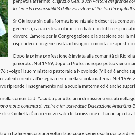
perpetua afferma:
Ringrazio Gesù Buon Pastore del grande don
insieme la responsabilità della vocazione di Pastorella e quindi d
Sr Giulietta sin dalla formazione iniziale è descritta come una
generosa, capace di sacrificio, cordiale con tutti, responsabi
dovere. L’amore per la Congregazione e la passione per la m
rispondere con generosità ai bisogni comunitari e apostolici
Dopo la prima professione è inviata alla comunità di Ricigli
juniorato. Nel 1969, dopo la Professione perpetua viene ma
76 svolge il suo ministero pastorale a Novoledo (VI) ed è anche su
prevalentemente all’insegnamento nella scuola materna. Nel 1996 
ove riprende l’insegnamento nella scuola materna ed è anche superi
nella comunità di Yacuiba per otto anni di missione vissuti nella ge
sono molto contenta di venire a far parte della Delegazione Argentina-B
di sr Giulietta l’amore universale della missione e l’hanno aperta al
ro in Italia e ancora una volta il suo cuore generoso la porta a dire 