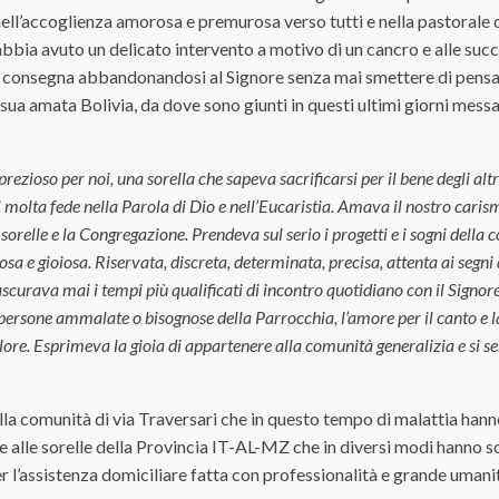
 nell’accoglienza amorosa e premurosa verso tutti e nella pastorale
 abbia avuto un delicato intervento a motivo di un cancro e alle su
 consegna abbandonandosi al Signore senza mai smettere di pensare
sua amata Bolivia, da dove sono giunti in questi ultimi giorni messa
rezioso per noi, una sorella che sapeva sacrificarsi per il bene degli a
i molta fede nella Parola di Dio e nell’Eucaristia. Amava il nostro carism
orelle e la Congregazione. Prendeva sul serio i progetti e i sogni della
ciosa e gioiosa. Riservata, discreta, determinata, precisa, attenta ai segni
scurava mai i tempi più qualificati di incontro quotidiano con il Signore
le persone ammalate o bisognose della Parrocchia, l’amore per il canto e l
dolore. Esprimeva la gioia di appartenere alla comunità generalizia e si 
ella comunità di via Traversari che in questo tempo di malattia ha
a e alle sorelle della Provincia IT-AL-MZ che in diversi modi hanno
r l’assistenza domiciliare fatta con professionalità e grande umani