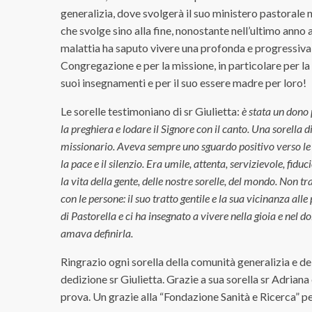
generalizia, dove svolgerà il suo ministero pastorale
che svolge sino alla fine, nonostante nell’ultimo anno
malattia ha saputo vivere una profonda e progressiva
Congregazione e per la missione, in particolare per la 
suoi insegnamenti e per il suo essere madre per loro!
Le sorelle testimoniano di sr Giulietta:
è stata
un dono p
la preghiera e lodare il Signore con il canto. Una sorella d
missionario. Aveva sempre uno sguardo positivo verso le s
la pace e il silenzio. Era umile, attenta, servizievole, fidu
la vita della gente, delle nostre sorelle, del mondo.
Non tra
con le persone: il suo tratto gentile e la sua vicinanza al
di Pastorella e ci ha insegnato a vivere nella gioia e nel 
amava definirla.
Ringrazio ogni sorella della comunità generalizia e d
dedizione sr Giulietta. Grazie a sua sorella sr Adrian
prova. Un grazie alla “Fondazione Sanità e Ricerca” pe