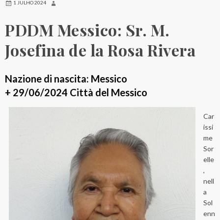
1 JULHO 2024
PDDM Messico: Sr. M.
Josefina de la Rosa Rivera
Nazione di nascita: Messico
+ 29/06/2024 Città del Messico
Car
issi
me
Sor
elle
,
nell
a
Sol
enn