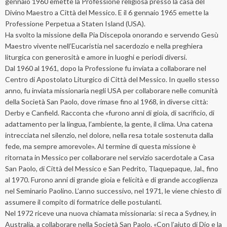
gennaio 1960 emette la Professione religiosa presso la casa del
Divino Maestro a Città del Messico. E il 6 gennaio 1965 emette la
Professione Perpetua a Staten Island (USA).
Ha svolto la missione della Pia Discepola onorando e servendo Gesù
Maestro vivente nell’Eucaristia nel sacerdozio e nella preghiera
liturgica con generosità e amore in luoghi e periodi diversi.
Dal 1960 al 1961, dopo la Professione fu inviata a collaborare nel
Centro di Apostolato Liturgico di Città del Messico. In quello stesso
anno, fu inviata missionaria negli USA per collaborare nelle comunità
della Società San Paolo, dove rimase fino al 1968, in diverse città:
Derby e Canfield. Racconta che «furono anni di gioia, di sacrificio, di
adattamento per la lingua, l’ambiente, la gente, il clima. Una catena
intrecciata nel silenzio, nel dolore, nella resa totale sostenuta dalla
fede, ma sempre amorevole». Al termine di questa missione è
ritornata in Messico per collaborare nel servizio sacerdotale a Casa
San Paolo, di Città del Messico e San Pedrito, Tlaquepaque, Jal., fino
al 1970. Furono anni di grande gioia e felicità e di grande accoglienza
nel Seminario Paolino. L’anno successivo, nel 1971, le viene chiesto di
assumere il compito di formatrice delle postulanti.
Nel 1972 riceve una nuova chiamata missionaria: si reca a Sydney, in
Australia, a collaborare nella Società San Paolo. «Con l’aiuto di Dio e la