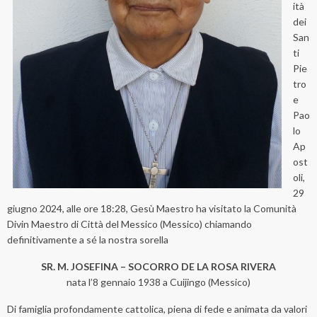
ità
dei
San
ti
Pie
tro
e
Pao
lo
Ap
ost
oli,
29
giugno 2024, alle ore 18:28, Gesù Maestro ha visitato la Comunità
Divin Maestro di Città del Messico (Messico) chiamando
definitivamente a sé la nostra sorella
SR. M. JOSEFINA – SOCORRO DE LA ROSA RIVERA
nata l’8 gennaio 1938 a Cuijingo (Messico)
Di famiglia profondamente cattolica, piena di fede e animata da valori