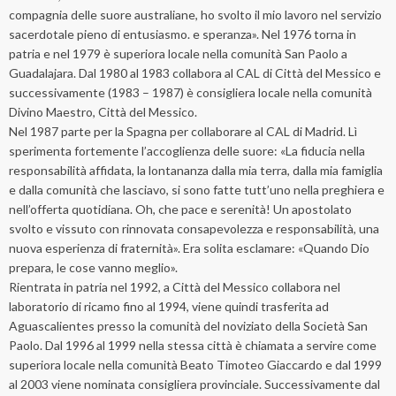
compagnia delle suore australiane, ho svolto il mio lavoro nel servizio
sacerdotale pieno di entusiasmo. e speranza». Nel 1976 torna in
patria e nel 1979 è superiora locale nella comunità San Paolo a
Guadalajara. Dal 1980 al 1983 collabora al CAL di Città del Messico e
successivamente (1983 – 1987) è consigliera locale nella comunità
Divino Maestro, Città del Messico.
Nel 1987 parte per la Spagna per collaborare al CAL di Madrid. Lì
sperimenta fortemente l’accoglienza delle suore: «La fiducia nella
responsabilità affidata, la lontananza dalla mia terra, dalla mia famiglia
e dalla comunità che lasciavo, si sono fatte tutt’uno nella preghiera e
nell’offerta quotidiana. Oh, che pace e serenità! Un apostolato
svolto e vissuto con rinnovata consapevolezza e responsabilità, una
nuova esperienza di fraternità». Era solita esclamare: «Quando Dio
prepara, le cose vanno meglio».
Rientrata in patria nel 1992, a Città del Messico collabora nel
laboratorio di ricamo fino al 1994, viene quindi trasferita ad
Aguascalientes presso la comunità del noviziato della Società San
Paolo. Dal 1996 al 1999 nella stessa città è chiamata a servire come
superiora locale nella comunità Beato Timoteo Giaccardo e dal 1999
al 2003 viene nominata consigliera provinciale. Successivamente dal