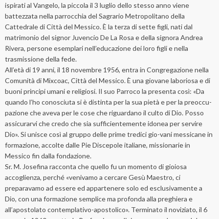
ispirati al Vangelo, la piccola il 3 luglio dello stesso anno viene
battezzata nella parrocchia del Sagrario Metropolitano della
Cattedrale di Città del Messico. È la terza di sette figli, nati dal
matrimonio del signor Juvencio De La Rosa e della signora Andrea
Rivera, persone esemplari nell’educazione dei loro figli e nella
trasmissione della fede.
All’età di 19 anni, il 18 novembre 1956, entra in Congregazione nella
Comunità di Mixcoac, Città del Messico. È una giovane laboriosa e di
buoni principi umani e religiosi. Il suo Parroco la presenta così: «Da
quando l’ho conosciuta si è distinta per la sua pietà e per la preoccu-
pazione che aveva per le cose che riguardano il culto di Dio. Posso
assicurarvi che credo che sia sufficientemente idonea per servire
Dio». Si unisce così al gruppo delle prime tredici gio-vani messicane in
formazione, accolte dalle Pie Discepole italiane, missionarie in
Messico fin dalla fondazione.
Sr. M. Josefina racconta che quello fu un momento di gioiosa
accoglienza, perché «venivamo a cercare Gesù Maestro, ci
preparavamo ad essere ed appartenere solo ed esclusivamente a
Dio, con una formazione semplice ma profonda alla preghiera e
all’apostolato contemplativo-apostolico». Terminato il noviziato, il 6