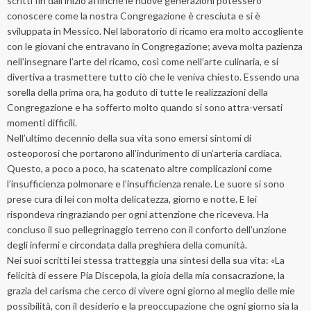
scritti fin dall’inizio affinché le nuove generazioni potessero
conoscere come la nostra Congregazione è cresciuta e si è
sviluppata in Messico. Nel laboratorio di ricamo era molto accogliente
con le giovani che entravano in Congregazione; aveva molta pazienza
nell’insegnare l’arte del ricamo, così come nell’arte culinaria, e si
divertiva a trasmettere tutto ciò che le veniva chiesto. Essendo una
sorella della prima ora, ha goduto di tutte le realizzazioni della
Congregazione e ha sofferto molto quando si sono attra-versati
momenti difficili.
Nell’ultimo decennio della sua vita sono emersi sintomi di
osteoporosi che portarono all’indurimento di un’arteria cardiaca.
Questo, a poco a poco, ha scatenato altre complicazioni come
l’insufficienza polmonare e l’insufficienza renale. Le suore si sono
prese cura di lei con molta delicatezza, giorno e notte. E lei
rispondeva ringraziando per ogni attenzione che riceveva. Ha
concluso il suo pellegrinaggio terreno con il conforto dell’unzione
degli infermi e circondata dalla preghiera della comunità.
Nei suoi scritti lei stessa tratteggia una sintesi della sua vita: «La
felicità di essere Pia Discepola, la gioia della mia consacrazione, la
grazia del carisma che cerco di vivere ogni giorno al meglio delle mie
possibilità, con il desiderio e la preoccupazione che ogni giorno sia la