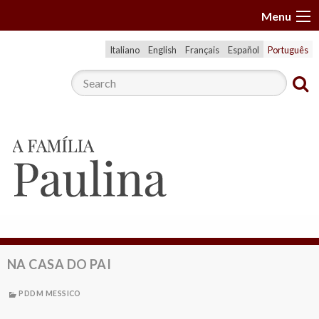
S
Menu
k
i
Italiano
English
Français
Español
Português
p
t
o
c
o
n
t
e
n
t
NA CASA DO PAI
PDDM MESSICO