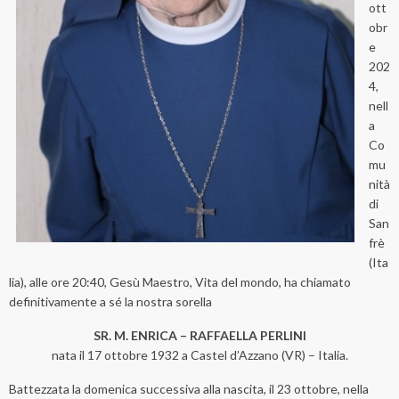
ott
obr
e
202
4,
nell
a
Co
mu
nità
di
San
frè
(Ita
lia), alle ore 20:40, Gesù Maestro, Vita del mondo, ha chiamato
definitivamente a sé la nostra sorella
SR. M. ENRICA – RAFFAELLA PERLINI
nata il 17 ottobre 1932 a Castel d’Azzano (VR) – Italia.
Battezzata la domenica successiva alla nascita, il 23 ottobre, nella