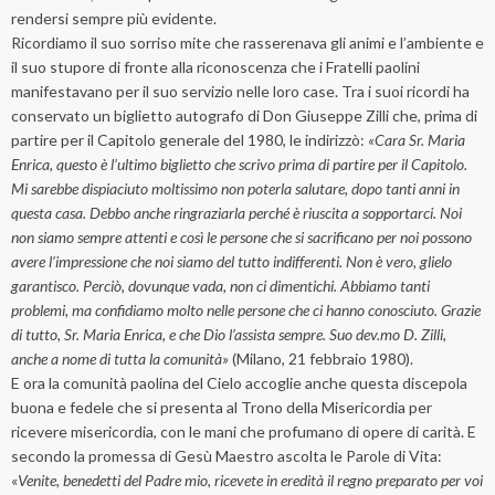
rendersi sempre più evidente.
Ricordiamo il suo sorriso mite che rasserenava gli animi e l’ambiente e
il suo stupore di fronte alla riconoscenza che i Fratelli paolini
manifestavano per il suo servizio nelle loro case. Tra i suoi ricordi ha
conservato un biglietto autografo di Don Giuseppe Zilli che, prima di
partire per il Capitolo generale del 1980, le indirizzò:
«Cara Sr. Maria
Enrica, questo è l’ultimo biglietto che scrivo prima di partire per il Capitolo.
Mi sarebbe dispiaciuto moltissimo non poterla salutare, dopo tanti anni in
questa casa. Debbo anche ringraziarla perché è riuscita a sopportarci. Noi
non siamo sempre attenti e così le persone che si sacrificano per noi possono
avere l’impressione che noi siamo del tutto indifferenti. Non è vero, glielo
garantisco. Perciò, dovunque vada, non ci dimentichi. Abbiamo tanti
problemi, ma confidiamo molto nelle persone che ci hanno conosciuto. Grazie
di tutto, Sr. Maria Enrica, e che Dio l’assista sempre. Suo dev.mo D. Zilli,
anche a nome di tutta la comunità»
(Milano, 21 febbraio 1980).
E ora la comunità paolina del Cielo accoglie anche questa discepola
buona e fedele che si presenta al Trono della Misericordia per
ricevere misericordia, con le mani che profumano di opere di carità. E
secondo la promessa di Gesù Maestro ascolta le Parole di Vita:
«
Venite, benedetti del Padre mio, ricevete in eredità il regno preparato per voi