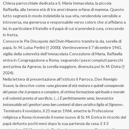
Chiesa parrocchiale dedicata a S. Maria Immacolata, la piccola
Raffaella, alla tenera età di tre anni rimane orfana di mamma. Questo
lutto segnerà in modo indelebile la sua vita, rendendola sensibile e
introversa, ma generosa e responsabile verso coloro che si affidano a
lei, in particolare il fratello e il papà di cui si prenderà cura, crescendo
in fretta.
Conosce le Pie Discepole del Divin Maestro tramite la zia, sorella di
papà, Sr. M. Luisa Perlini († 2000). Ventinovenne il 7 dicembre 1961,
vigilia della solennità dell’Immacolata Concezione di Maria, Raffaella
entra in Congregazione a Roma, seguendo i passi compiuti parecchi
anni prima da Agnese, la sorella maggiore, divenuta poi Sr. M. Elvira (†
2024).
Nella lettera di presentazione all’Istituto il Parroco, Don Remigio
Soave, la descrive come
«una giovane di età matura e quindi consapevole
del passo che si prepara a compiere, di ottima formazione spirituale e morale
e di volontà pronta al sacrificio. (…) È perfettamente sana, lavoratrice
instancabile ed i genitori sono ben contenti di dare un’altra figlia al Signore»
.
Terminato il noviziato, il 25 marzo 1964, emette la Professione
religiosa a Roma ricevendo il nome nuovo di Sr. M. Enrica in ricordo del
papà defunto pochi mesi dopo la sua partenza da casa. E il 3