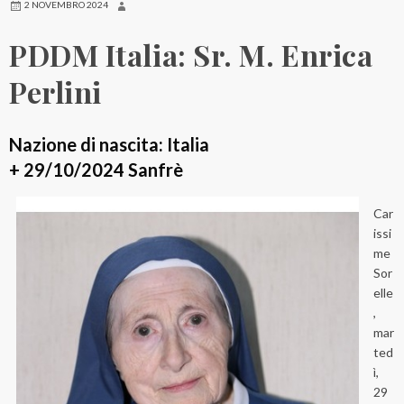
2 NOVEMBRO 2024
PDDM Italia: Sr. M. Enrica
Perlini
Nazione di nascita: Italia
+ 29/10/2024 Sanfrè
Car
issi
me
Sor
elle
,
mar
ted
ì,
29