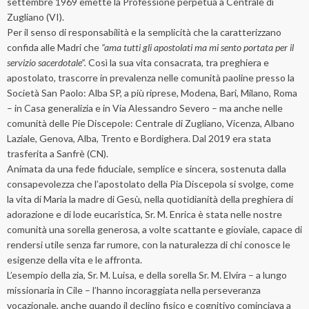
settembre 1969 emette la Professione perpetua a Centrale di
Zugliano (VI).
Per il senso di responsabilità e la semplicità che la caratterizzano
confida alle Madri che
“ama tutti gli apostolati ma mi sento portata per il
servizio sacerdotale”.
Così la sua vita consacrata, tra preghiera e
apostolato, trascorre in prevalenza nelle comunità paoline presso la
Società San Paolo: Alba SP, a più riprese, Modena, Bari, Milano, Roma
– in Casa generalizia e in Via Alessandro Severo – ma anche nelle
comunità delle Pie Discepole: Centrale di Zugliano, Vicenza, Albano
Laziale, Genova, Alba, Trento e Bordighera. Dal 2019 era stata
trasferita a Sanfrè (CN).
Animata da una fede fiduciale, semplice e sincera, sostenuta dalla
consapevolezza che l’apostolato della Pia Discepola si svolge, come
la vita di Maria la madre di Gesù, nella quotidianità della preghiera di
adorazione e di lode eucaristica, Sr. M. Enrica è stata nelle nostre
comunità una sorella generosa, a volte scattante e gioviale, capace di
rendersi utile senza far rumore, con la naturalezza di chi conosce le
esigenze della vita e le affronta.
L’esempio della zia, Sr. M. Luisa, e della sorella Sr. M. Elvira – a lungo
missionaria in Cile – l’hanno incoraggiata nella perseveranza
vocazionale, anche quando il declino fisico e cognitivo cominciava a