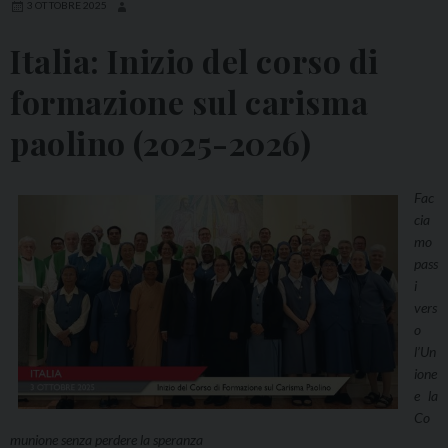
3 OTTOBRE 2025
Italia: Inizio del corso di
formazione sul carisma
paolino (2025-2026)
Fac
cia
mo
pass
i
vers
o
l’Un
ione
e la
Co
munione senza perdere la speranza