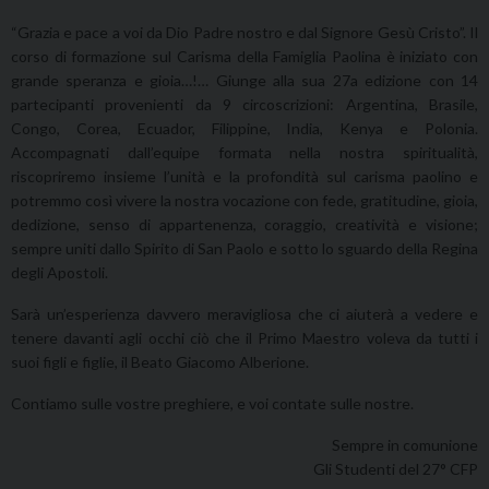
“Grazia e pace a voi da Dio Padre nostro e dal Signore Gesù Cristo”. Il
corso di formazione sul Carisma della Famiglia Paolina è iniziato con
grande speranza e gioia…!… Giunge alla sua 27a edizione con 14
partecipanti provenienti da 9 circoscrizioni: Argentina, Brasile,
Congo, Corea, Ecuador, Filippine, India, Kenya e Polonia.
Accompagnati dall’equipe formata nella nostra spiritualità,
riscopriremo insieme l’unità e la profondità sul carisma paolino e
potremmo così vivere la nostra vocazione con fede, gratitudine, gioia,
dedizione, senso di appartenenza, coraggio, creatività e visione;
sempre uniti dallo Spirito di San Paolo e sotto lo sguardo della Regina
degli Apostoli.
Sarà un’esperienza davvero meravigliosa che ci aiuterà a vedere e
tenere davanti agli occhi ciò che il Primo Maestro voleva da tutti i
suoi figli e figlie, il Beato Giacomo Alberione.
Contiamo sulle vostre preghiere, e voi contate sulle nostre.
Sempre in comunione
Gli Studenti del 27° CFP