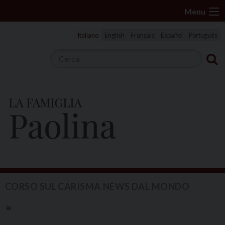
S
Menu
k
i
Italiano
English
Français
Español
Português
p
t
o
c
o
n
t
e
n
t
CORSO SUL CARISMA
NEWS DAL MONDO
,