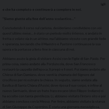
igli
e che ha compiuto e continuerà a compiere in noi.
“Siamo giunte alla fine dell’anno scolastico…”
Concludendo il corso sul carisma, desideriamo condividere con voi
quest’ultimo mese… è stato un periodo molto intenso, e andato in
fretta o volato via in un attimo, ma l’abbiamo vissuto con grande fede
e speranza, lasciando che il Maestro e Pastore continuasse la sua
opera e la portasse a lieto fine in ciascuna di noi.
Abbiamo avuto la gioia di visitare Assisi con le Figlie di San Paolo. Per
prima cosa, siamo andate alla Porziuncola, dove San Francesco
restaurò la cappella dell’epoca; lì pregò e lì morì. Poi siamo andate alla
Chiesa di San Damiano, dove sentì la chiamata del Signore dal
crocifisso per ricostruire la chiesa. In seguito, siamo andate alla
Basilica di Santa Chiara d’Assisi, dove riposa il suo corpo, e infine al
nuovo Santuario, dove un frate francescano (don Filippo-Indiano) ci
ha accolte con tanta gentilezza. Lì, abbiamo visitato l’intero sito e poi
abbiamo concluso con la Messa. Per finire, abbiamo visitato la stanza
di San Giuseppe da Copertino. È stata una giornata meravigliosa,