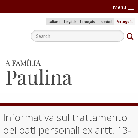
S
Menu
k
i
Italiano
English
Français
Español
Português
p
t
o
c
o
n
t
e
n
t
Informativa sul trattamento
dei dati personali ex artt. 13-