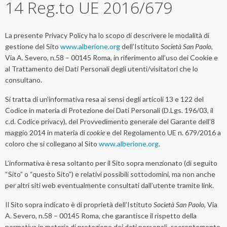
14 Reg.to UE 2016/679
La presente Privacy Policy ha lo scopo di descrivere le modalità di
gestione del Sito
www.alberione.org
dell’Istituto
Società San Paolo
,
Via A. Severo, n.58 – 00145 Roma, in riferimento all’uso dei Cookie e
al Trattamento dei Dati Personali degli utenti/visitatori che lo
consultano.
Si tratta di un’informativa resa ai sensi degli articoli 13 e 122 del
Codice in materia di Protezione dei Dati Personali (D.Lgs. 196/03, il
c.d. Codice privacy), del Provvedimento generale del Garante dell’8
maggio 2014 in materia di
cookie
e del Regolamento UE n. 679/2016 a
coloro che si collegano al Sito
www.alberione.org
.
L’informativa è resa soltanto per il Sito sopra menzionato (di seguito
“Sito” o “questo Sito”) e relativi possibili sottodomini, ma non anche
per altri siti web eventualmente consultati dall’utente tramite link.
Il Sito sopra indicato è di proprietà dell’Istituto
Società San Paolo
, Via
A. Severo, n.58 – 00145 Roma, che garantisce il rispetto della
normativa in materia di protezione dei dati personali, coerentemente