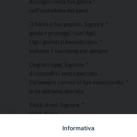
Accoglici nella tua gloria *
nell’assemblea dei santi.
Ö Salva il tuo popolo, Signore, *
guida e proteggi i tuoi figli.
Ogni giorno ti benediciamo, *
lodiamo il tuo nome per sempre.
Degnati oggi, Signore, *
di custodirci senza peccato.
Sia sempre con noi la tua misericordia: *
in te abbiamo sperato.
Pietà di noi, Signore, *
pietà di noi.
Tu sei la nostra speranza, *
Informativa
non saremo confusi in eterno.