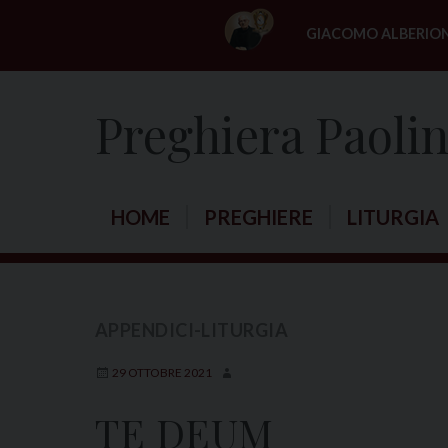
S
GIACOMO ALBERIO
k
i
p
Preghiera Paoli
t
o
c
o
HOME
PREGHIERE
LITURGIA
n
t
e
n
APPENDICI-LITURGIA
t
29 OTTOBRE 2021
TE DEUM