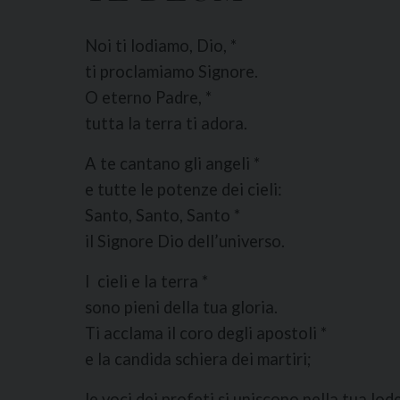
Noi ti lodiamo, Dio, *
ti proclamiamo Signore.
O eterno Padre, *
tutta la terra ti adora.
A te cantano gli angeli *
e tutte le potenze dei cieli:
Santo, Santo, Santo *
il Signore Dio dell’universo.
I cieli e la terra *
sono pieni della tua gloria.
Ti acclama il coro degli apostoli *
e la candida schiera dei martiri;
le voci dei profeti si uniscono nella tua lode