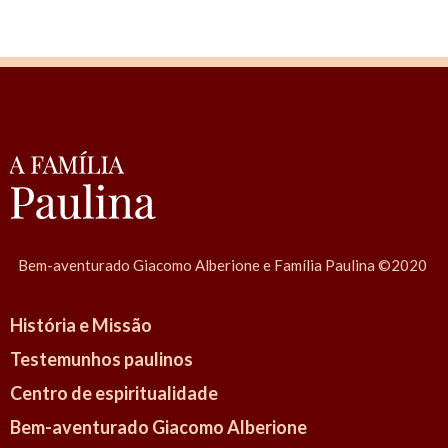
i
a
:
S
r
M
a
r
i
a
Bem-aventurado Giacomo Alberione e Família Paulina ©2020
L
o
História e Missão
r
Testemunhos paulinos
e
Centro de espiritualidade
t
a
Bem-aventurado Giacomo Alberione