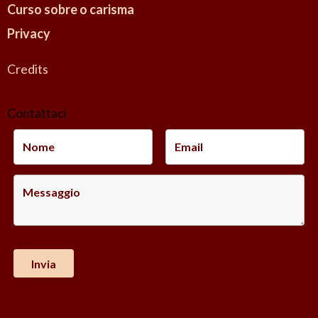
S
Curso sobre o carisma
c
Privacy
a
n
Credits
o
Contattaci
-