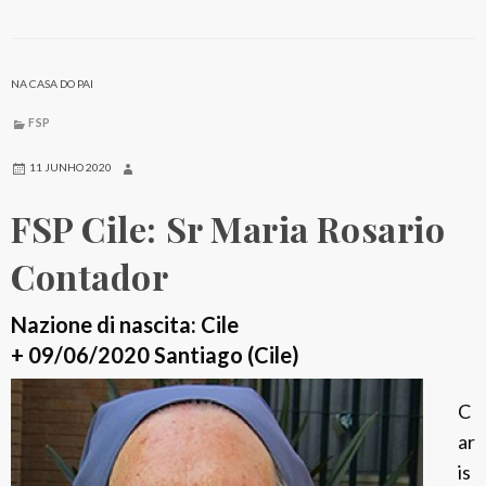
i
I
a
t
l
a
NA CASA DO PAI
i
l
FSP
i
a
11 JUNHO 2020
:
FSP Cile: Sr Maria Rosario
S
r
Contador
M
a
Nazione di nascita: Cile
r
+ 09/06/2020 Santiago (Cile)
i
C
a
ar
C
is
a