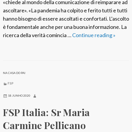
a
«chiede al mondo della comunicazione di reimparare ad
l
ascoltare». «La pandemia ha colpito e ferito tutti e tutti
e
hanno bisogno di essere ascoltati e confortati. L’ascolto
d
è fondamentale anche per una buona informazione. La
e
ricerca della verità comincia …
Continue reading
T
»
l
e
l
m
e
a
F
5
NA CASA DO PAI
i
6
g
a
FSP
l
G
18 JUNHO 2020
i
i
e
FSP Italia: Sr Maria
o
d
r
Carmine Pellicano
i
n