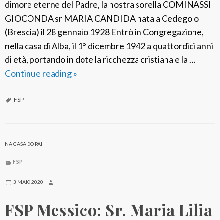
dimore eterne del Padre, la nostra sorella COMINASSI
GIOCONDA sr MARIA CANDIDA nata a Cedegolo
(Brescia) il 28 gennaio 1928 Entrò in Congregazione,
nella casa di Alba, il 1° dicembre 1942 a quattordici anni
di età, portando in dote la ricchezza cristiana e la …
Continue reading
F
»
S
P
FSP
I
t
a
NA CASA DO PAI
l
FSP
i
a
3 MAIO 2020
:
FSP Messico: Sr. Maria Lilia
S