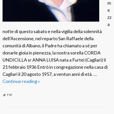
m
e
zz
a
notte di questo sabato e nella vigilia della solennità
dell’Ascensione, nel reparto San Raffaele della
comunità di Albano, il Padre ha chiamato a sé per
donarle gioia in pienezza, la nostra sorella CORDA
UNDICILLA sr ANNA LUISA nata a Furtei (Cagliari) il
21 febbraio 1936 Entrò in congregazione nella casa di
Cagliari il 20 agosto 1957, a ventun anni di età. …
Continue reading
F
»
S
P
FSP
I
t