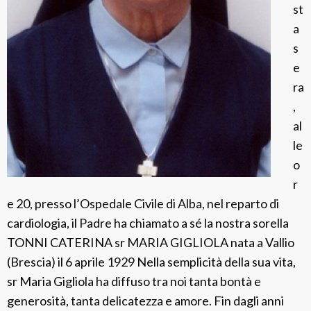
st
t
a
a
s
d
e
o
ra
r
,
al
le
o
r
e 20, presso l’Ospedale Civile di Alba, nel reparto di
cardiologia, il Padre ha chiamato a sé la nostra sorella
TONNI CATERINA sr MARIA GIGLIOLA nata a Vallio
(Brescia) il 6 aprile 1929 Nella semplicità della sua vita,
sr Maria Gigliola ha diffuso tra noi tanta bontà e
generosità, tanta delicatezza e amore. Fin dagli anni