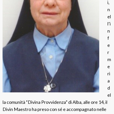
i,
C
n
o
el
r
l’i
d
n
a
f
e
r
m
e
ri
a
d
el
la comunità “Divina Provvidenza” di Alba, alle ore 14, il
Divin Maestro ha preso con sé e accompagnato nelle