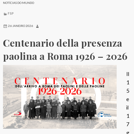
NOTÍCIAS DO MUNDO
FSP
26 JANEIRO 2026
Centenario della presenza
paolina a Roma 1926 – 2026
Il
1
5
e
il
1
7
g