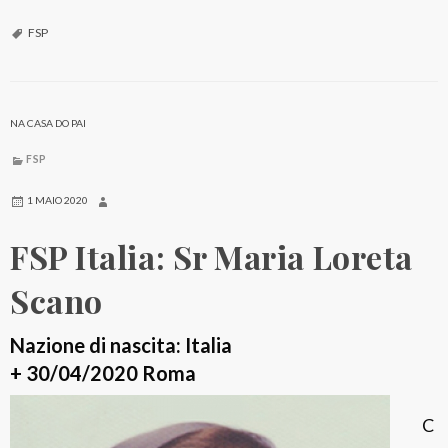
S
P
FSP
M
e
s
NA CASA DO PAI
s
FSP
i
c
1 MAIO 2020
o
FSP Italia: Sr Maria Loreta
:
S
Scano
r
.
Nazione di nascita: Italia
M
+ 30/04/2020 Roma
a
C
r