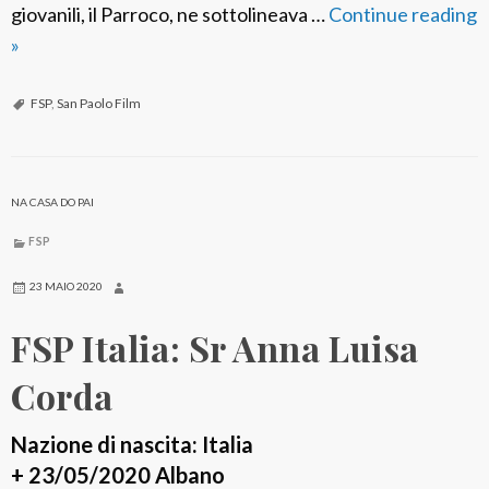
giovanili, il Parroco, ne sottolineava …
Continue reading
F
»
S
P
FSP
,
San Paolo Film
I
t
a
NA CASA DO PAI
l
FSP
i
a
23 MAIO 2020
:
FSP Italia: Sr Anna Luisa
S
r
Corda
M
a
Nazione di nascita: Italia
r
+ 23/05/2020 Albano