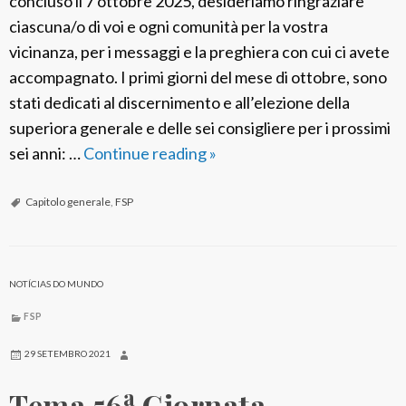
concluso il 7 ottobre 2025, desideriamo ringraziare
o
ciascuna/o di voi e ogni comunità per la vostra
l
vicinanza, per i messaggi e la preghiera con cui ci avete
i
accompagnato. I primi giorni del mese di ottobre, sono
n
stati dedicati al discernimento e all’elezione della
a
superiora generale e delle sei consigliere per i prossimi
a
sei anni: …
Continue reading
C
»
R
o
o
n
Capitolo generale
,
FSP
m
c
a
l
1
u
NOTÍCIAS DO MUNDO
9
s
FSP
2
o
6
i
29 SETEMBRO 2021
–
l
a
Tema 56
Giornata
2