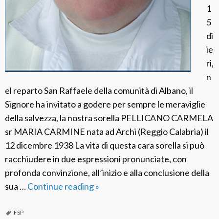
C
1
o
5
m
di
u
ie
n
ri,
i
n
c
el reparto San Raffaele della comunità di Albano, il
a
Signore ha invitato a godere per sempre le meraviglie
z
della salvezza, la nostra sorella PELLICANO CARMELA
i
sr MARIA CARMINE nata ad Archi (Reggio Calabria) il
o
12 dicembre 1938 La vita di questa cara sorella si può
n
racchiudere in due espressioni pronunciate, con
i
profonda convinzione, all’inizio e alla conclusione della
s
sua …
Continue reading
F
»
o
S
c
P
FSP