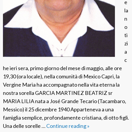
e
i
la
n
n
a
o
s
ti
s
zi
i
a
c
he ieri sera, primo giorno del mese di maggio, alle ore
19,30 (ora locale), nella comunità di Mexico Capri, la
Vergine Maria ha accompagnato nella vita eterna la
nostra sorella GARCIA MARTINEZ BEATRIZ sr
MARIA LILIA nata a José Grande Tecario (Tacambaro,
Messico) il 25 dicembre 1940 Apparteneva a una
famiglia semplice, profondamente cristiana, di otto figli.
Una delle sorelle …
Continue reading
F
»