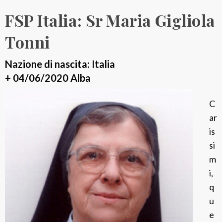
r
FSP Italia: Sr Maria Gigliola
M
a
Tonni
r
i
Nazione di nascita: Italia
a
+ 04/06/2020 Alba
R
C
o
ar
s
is
a
si
r
m
i
i,
o
q
C
u
o
e
n