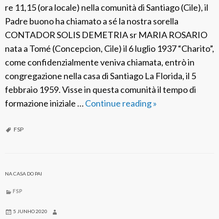
re 11,15 (ora locale) nella comunità di Santiago (Cile), il
Padre buono ha chiamato a sé la nostra sorella
CONTADOR SOLIS DEMETRIA sr MARIA ROSARIO
nata a Tomé (Concepcion, Cile) il 6 luglio 1937 “Charito”,
come confidenzialmente veniva chiamata, entrò in
congregazione nella casa di Santiago La Florida, il 5
febbraio 1959. Visse in questa comunità il tempo di
formazione iniziale …
Continue reading
F
»
S
P
FSP
C
i
l
NA CASA DO PAI
e
FSP
:
S
5 JUNHO 2020