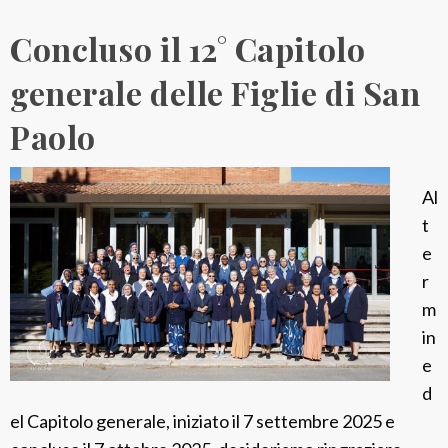
o
Concluso il 12° Capitolo
d
e
generale delle Figlie di San
l
Paolo
l
a
p
Al
r
t
e
e
s
r
e
m
n
in
z
e
a
d
p
el Capitolo generale, iniziato il 7 settembre 2025 e
a