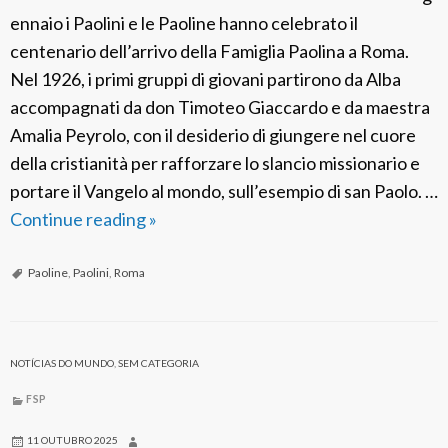
ennaio i Paolini e le Paoline hanno celebrato il
centenario dell’arrivo della Famiglia Paolina a Roma.
Nel 1926, i primi gruppi di giovani partirono da Alba
accompagnati da don Timoteo Giaccardo e da maestra
Amalia Peyrolo, con il desiderio di giungere nel cuore
della cristianità per rafforzare lo slancio missionario e
portare il Vangelo al mondo, sull’esempio di san Paolo. …
Continue reading
C
»
e
n
Paoline
,
Paolini
,
Roma
t
e
n
NOTÍCIAS DO MUNDO
,
SEM CATEGORIA
a
FSP
r
i
11 OUTUBRO 2025