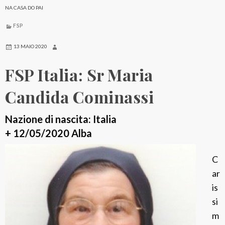
a
NA CASA DO PAI
l
FSP
i
a
13 MAIO 2020
:
FSP Italia: Sr Maria
S
r
Candida Cominassi
A
n
Nazione di nascita: Italia
n
+ 12/05/2020 Alba
a
C
L
ar
u
is
i
si
s
m
a