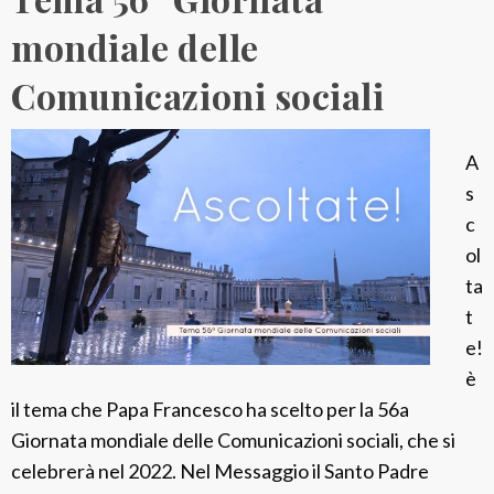
1
0
2
mondiale delle
2
°
Comunicazioni sociali
6
C
a
p
A
i
s
t
c
o
ol
l
ta
o
t
g
e!
e
è
n
il tema che Papa Francesco ha scelto per la 56a
e
Giornata mondiale delle Comunicazioni sociali, che si
r
celebrerà nel 2022. Nel Messaggio il Santo Padre