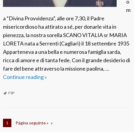
o
t
m
i
a “Divina Provvidenza”, alle ore 7,30, il Padre
n
misericordioso ha attirato a sé, per donarle vita in
e
pienezza, la nostra sorella SCANO VITALIA sr MARIA
z
LORETA nata a Serrenti (Cagliari) il 18 settembre 1935
Apparteneva a una bella e numerosa famiglia sarda,
ricca di amore e di tanta fede. Con il grande desiderio di
fare del bene attraverso la missione paolina, …
Continue reading
F
»
S
P
FSP
I
t
a
1
Página seguinte »
l