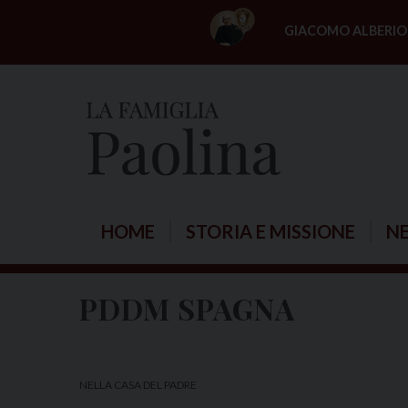
S
GIACOMO ALBERIO
k
i
p
t
o
c
o
n
HOME
STORIA E MISSIONE
N
t
e
n
PDDM SPAGNA
t
NELLA CASA DEL PADRE