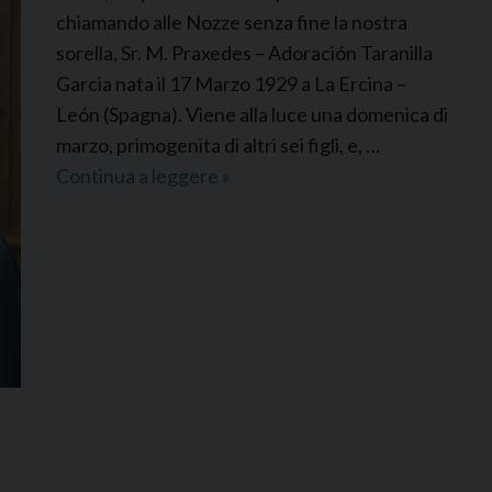
i
chiamando alle Nozze senza fine la nostra
a
sorella, Sr. M. Praxedes – Adoración Taranilla
P
Garcia nata il 17 Marzo 1929 a La Ercina –
u
León (Spagna). Viene alla luce una domenica di
e
marzo, primogenita di altri sei figli, e, …
n
Continua a leggere
P
»
t
D
e
D
M
S
p
a
g
n
a
: