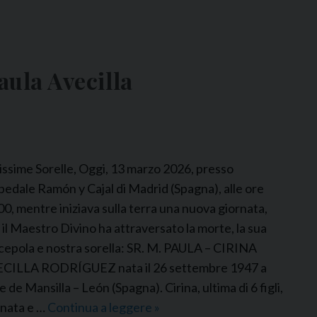
ula Avecilla
issime Sorelle, Oggi, 13 marzo 2026, presso
spedale Ramón y Cajal di Madrid (Spagna), alle ore
00, mentre iniziava sulla terra una nuova giornata,
 il Maestro Divino ha attraversato la morte, la sua
cepola e nostra sorella: SR. M. PAULA – CIRINA
CILLA RODRÍGUEZ nata il 26 settembre 1947 a
e de Mansilla – León (Spagna). Cirina, ultima di 6 figli,
 nata e …
Continua a leggere
P
»