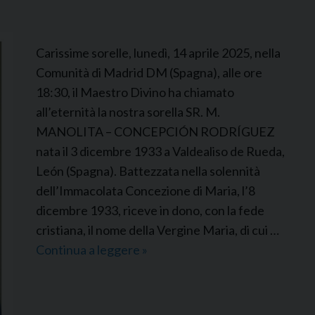
a
u
l
Carissime sorelle, lunedì, 14 aprile 2025, nella
a
Comunità di Madrid DM (Spagna), alle ore
A
18:30, il Maestro Divino ha chiamato
v
all’eternità la nostra sorella SR. M.
e
MANOLITA – CONCEPCIÓN RODRÍGUEZ
c
nata il 3 dicembre 1933 a Valdealiso de Rueda,
i
León (Spagna). Battezzata nella solennità
l
dell’Immacolata Concezione di Maria, l’8
l
dicembre 1933, riceve in dono, con la fede
a
cristiana, il nome della Vergine Maria, di cui …
Continua a leggere
P
»
D
D
M