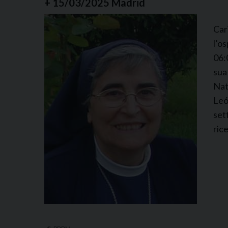
+ 15/03/2025 Madrid
Car
l’o
06:
sua
Nat
Leó
set
ric