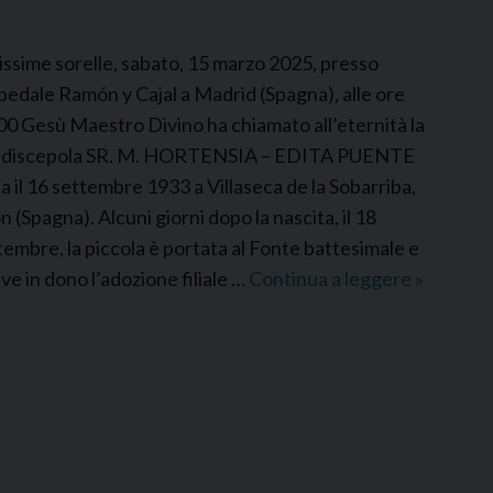
l
i
issime sorelle, sabato, 15 marzo 2025, presso
t
spedale Ramón y Cajal a Madrid (Spagna), alle ore
a
00 Gesù Maestro Divino ha chiamato all’eternità la
R
 discepola SR. M. HORTENSIA – EDITA PUENTE
o
a il 16 settembre 1933 a Villaseca de la Sobarriba,
d
n (Spagna). Alcuni giorni dopo la nascita, il 18
r
tembre, la piccola è portata al Fonte battesimale e
í
eve in dono l’adozione filiale …
Continua a leggere
P
»
g
D
u
D
e
M
z
S
p
a