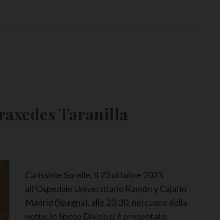
g
n
a
:
S
r
.
M
axedes Taranilla
.
H
o
r
t
Carissime Sorelle, Il 23 ottobre 2023,
e
all’Ospedale Universitario Ramón y Cajal in
n
Madrid (Spagna), alle 23:30, nel cuore della
s
notte, lo Sposo Divino si è presentato