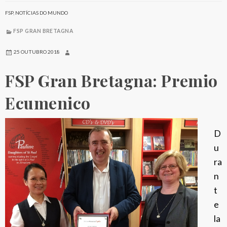
FSP
,
NOTÍCIAS DO MUNDO
FSP GRAN BRETAGNA
25 OUTUBRO 2018
FSP Gran Bretagna: Premio
Ecumenico
D
u
ra
n
t
e
la