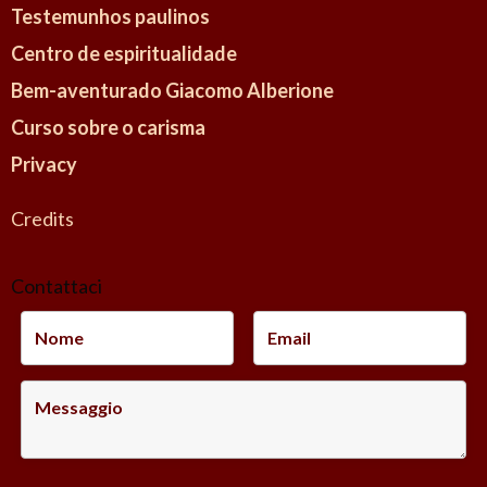
e
Testemunhos paulinos
m
Centro de espiritualidade
i
Bem-aventurado Giacomo Alberione
o
Curso sobre o carisma
E
Privacy
c
u
Credits
m
e
Contattaci
n
i
c
o