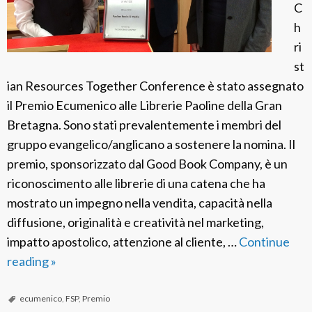
C
h
ri
st
ian Resources Together Conference è stato assegnato
il Premio Ecumenico alle Librerie Paoline della Gran
Bretagna. Sono stati prevalentemente i membri del
gruppo evangelico/anglicano a sostenere la nomina. Il
premio, sponsorizzato dal Good Book Company, è un
riconoscimento alle librerie di una catena che ha
mostrato un impegno nella vendita, capacità nella
diffusione, originalità e creatività nel marketing,
impatto apostolico, attenzione al cliente, …
Continue
reading
F
»
S
P
ecumenico
,
FSP
,
Premio