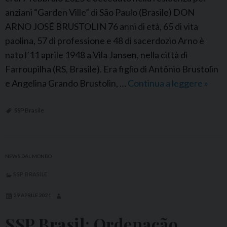
anziani “Garden Ville” di São Paulo (Brasile) DON
ARNO JOSÉ BRUSTOLIN 76 anni di età, 65 di vita
paolina, 57 di professione e 48 di sacerdozio Arno è
nato l’11 aprile 1948 a Vila Jansen, nella città di
Farroupilha (RS, Brasile). Era figlio di Antônio Brustolin
e Angelina Grando Brustolin, …
Continua a leggere
S
»
S
P
SSP Brasile
B
r
a
NEWS DAL MONDO
s
SSP BRASILE
i
l
29 APRILE 2021
e
SSP Brasil: Ordenação
: