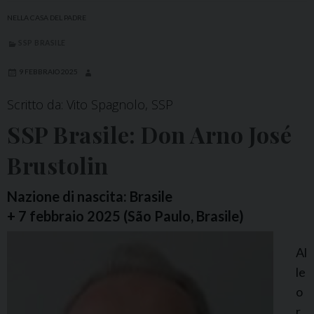
NELLA CASA DEL PADRE
SSP BRASILE
9 FEBBRAIO 2025
Scritto da: Vito Spagnolo, SSP
SSP Brasile: Don Arno José
Brustolin
Nazione di nascita: Brasile
+ 7 febbraio 2025 (São Paulo, Brasile)
Al
le
o
r