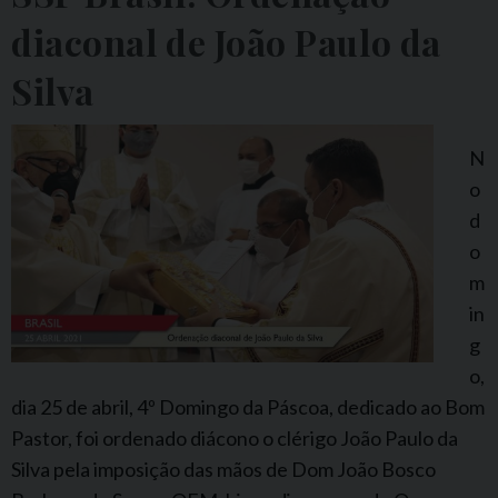
D
diaconal de João Paulo da
o
Silva
n
A
r
N
n
o
o
d
J
o
o
m
s
in
é
g
B
o,
r
dia 25 de abril, 4º Domingo da Páscoa, dedicado ao Bom
u
Pastor, foi ordenado diácono o clérigo João Paulo da
s
Silva pela imposição das mãos de Dom João Bosco
t