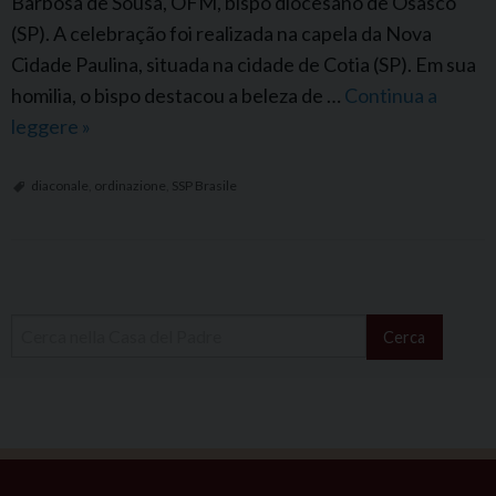
Barbosa de Sousa, OFM, bispo diocesano de Osasco
o
(SP). A celebração foi realizada na capela da Nova
l
Cidade Paulina, situada na cidade de Cotia (SP). Em sua
i
homilia, o bispo destacou a beleza de …
Continua a
n
leggere
S
»
S
P
diaconale
,
ordinazione
,
SSP Brasile
B
r
a
P
s
o
Cerca
i
s
l
t
:
N
a
O
v
r
i