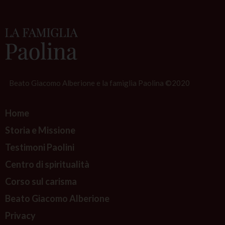
d
g
e
a
n
t
a
i
ç
o
ã
n
Beato Giacomo Alberione e la famiglia Paolina ©2020
o
d
Home
i
a
Storia e Missione
c
Testimoni Paolini
o
Centro di spiritualità
n
Corso sul carisma
a
l
Beato Giacomo Alberione
d
Privacy