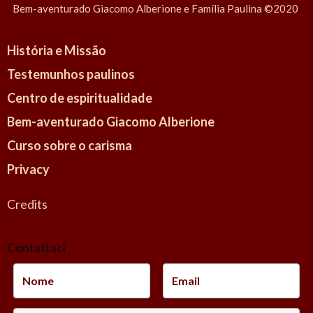
i
Bem-aventurado Giacomo Alberione e Família Paulina ©2020
o
n
História e Missão
Testemunhos paulinos
Centro de espiritualidade
Bem-aventurado Giacomo Alberione
Curso sobre o carisma
Privacy
Credits
Contattaci