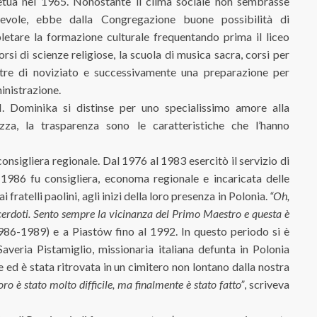
etua nel 1965. Nonostante il clima sociale non sembrasse
revole, ebbe dalla Congregazione buone possibilità di
etare la formazione culturale frequentando prima il liceo
orsi di scienze religiose, la scuola di musica sacra, corsi per
tre di noviziato e successivamente una preparazione per
inistrazione.
M. Dominika si distinse per uno specialissimo amore alla
ezza, la trasparenza sono le caratteristiche che l’hanno
onsigliera regionale. Dal 1976 al 1983 esercitò il servizio di
1986 fu consigliera, economa regionale e incaricata delle
 fratelli paolini, agli inizi della loro presenza in Polonia.
“Oh,
cerdoti. Sento sempre la vicinanza del Primo Maestro e questa è
986-1989) e a Piastów fino al 1992. In questo periodo si è
veria Pistamiglio, missionaria italiana defunta in Polonia
e ed è stata ritrovata in un cimitero non lontano dalla nostra
ro è stato molto difficile, ma finalmente è stato fatto”
, scriveva