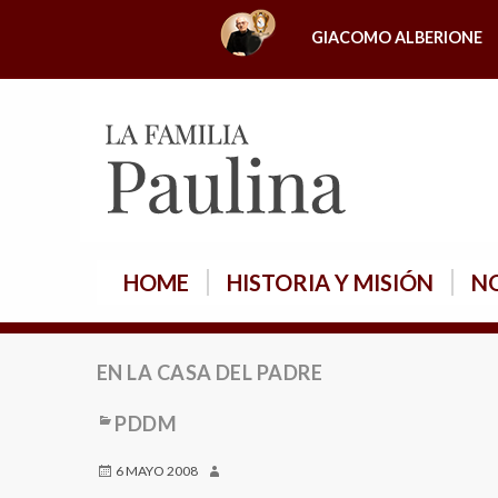
S
GIACOMO ALBERIONE
k
i
p
t
o
c
o
n
HOME
HISTORIA Y MISIÓN
NO
t
e
n
EN LA CASA DEL PADRE
t
PDDM
6 MAYO 2008