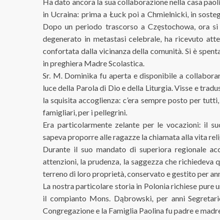
Ha dato ancora la sua collaborazione nella casa paol
in Ucraina: prima a Łuck poi a Chmielnicki, in soste
Dopo un periodo trascorso a Częstochowa, ora si 
degenerato in metastasi celebrale, ha ricevuto atte
confortata dalla vicinanza della comunità. Si è spent
in preghiera Madre Scolastica.
Sr. M. Dominika fu aperta e disponibile a collaborar
luce della Parola di Dio e della Liturgia. Visse e trad
la squisita accoglienza: c’era sempre posto per tutti, 
famigliari, per i pellegrini.
Era particolarmente zelante per le vocazioni: il 
sapeva proporre alle ragazze la chiamata alla vita reli
Durante il suo mandato di superiora regionale acco
attenzioni, la prudenza, la saggezza che richiedeva 
terreno di loro proprietà, conservato e gestito per ann
La nostra particolare storia in Polonia richiese pure u
il compianto Mons. Dąbrowski, per anni Segretari
Congregazione e la Famiglia Paolina fu padre e madr