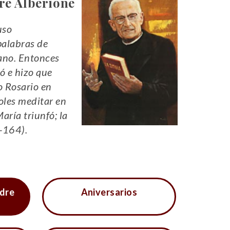
re Alberione
uso
palabras de
vano. Entonces
tó e hizo que
o Rosario en
oles meditar en
María triunfó; la
-164).
dre
Aniversarios