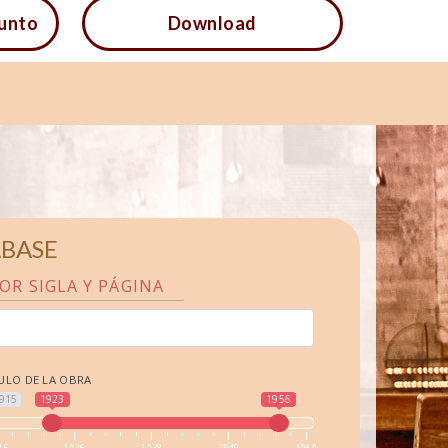
funto
Download
ABASE