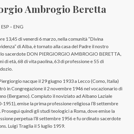
iorgio Ambrogio Beretta
–
ESP
–
ENG
ore 13,45 di venerdì 6 marzo, nella comunità “Divina
idenza” di Alba, è tornato alla casa del Padre il nostro
ello sacerdote DON PIERGIORGIO AMBROGIO BERETTA,
ni di età, 68 di vita paolina, 63 di professione e 55 di
dozio.
iergiorgio nacque il 29 giugno 1933 a Lecco (Como, Italia)
trò in Congregazione il 2 novembre 1946 nel vocazionario di
no (Bergamo). Compiuto il noviziato ad Albano Laziale
-1951), emise la prima professione religiosa l’8 settembre
 Proseguì quindi gli studi teologici a Roma, dove emise la
ssione perpetua l’8 settembre 1956 e fu ordinato sacerdote
ns. Luigi Traglia il 5 luglio 1959.