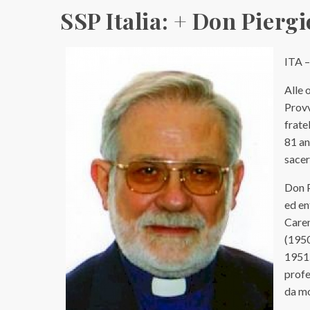
SSP Italia: + Don Pierg
ITA
Alle 
Provv
frat
81 an
sacer
Don P
ed en
Caren
(1950
1951.
profe
da mo