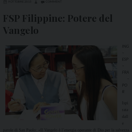
9 OTTOBRE 2015
COMMENT
FSP Filippine: Potere del
Vangelo
ING
–
ESP
–
FRA
–
PO
R
Ispi
rata
dall
e
parole di San Paolo: «Il Vangelo è l’energia operante di Dio per la salvezza