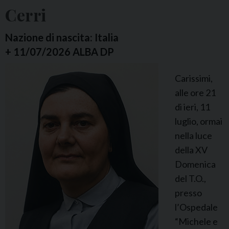
:
Cerri
S
r
Nazione di nascita: Italia
A
+ 11/07/2026 ALBA DP
n
Carissimi,
a
alle ore 21
s
di ieri, 11
t
luglio, ormai
a
nella luce
s
della XV
i
Domenica
a
del T.O.,
Y
presso
a
l’Ospedale
n
“Michele e
a