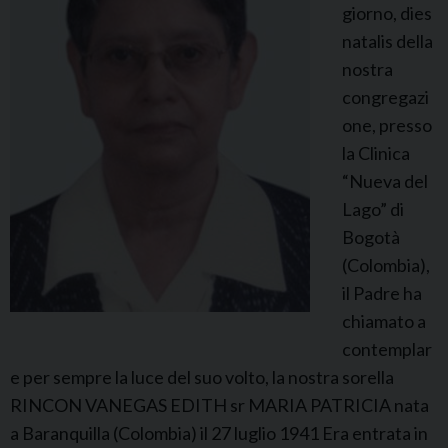
giorno, dies
c
natalis della
i
nostra
f
congregazi
i
one, presso
s
la Clinica
s
“Nueva del
a
Lago” di
V
Bogotà
i
(Colombia),
l
il Padre ha
l
chiamato a
o
contemplar
d
e per sempre la luce del suo volto, la nostra sorella
r
RINCON VANEGAS EDITH sr MARIA PATRICIA nata
e
a Baranquilla (Colombia) il 27 luglio 1941 Era entrata in
s