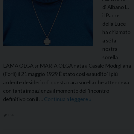
r
di Albano L.
r
il Padre
i
della Luce
ha chiamato
a sé la
nostra
sorella
LAMA OLGA sr MARIA OLGA nata a Casale Modigliana
(Forlì) il 21 maggio 1929 È stato così esaudito il più
ardente desiderio di questa cara sorella che attendeva
con tanta impazienza il momento dell’incontro
definitivo con il …
Continua a leggere
F
»
S
P
FSP
I
t