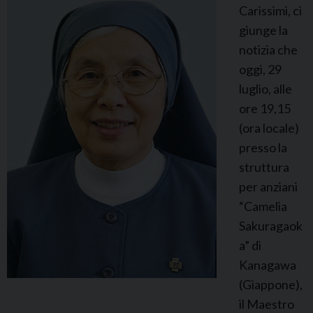
Carissimi, ci
y
giunge la
n
notizia che
a
oggi, 29
M
luglio, alle
a
ore 19,15
r
(ora locale)
i
presso la
a
struttura
B
per anziani
a
“Camelia
g
Sakuragaok
i
a” di
n
Kanagawa
s
(Giappone),
k
il Maestro
a