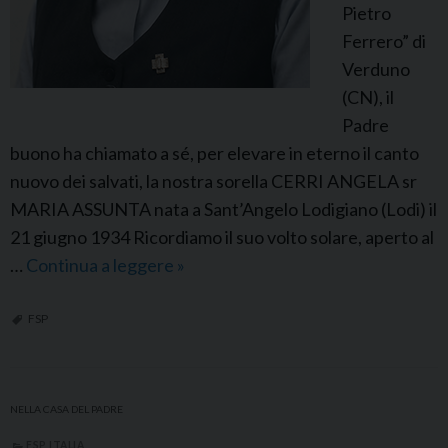
Pietro
g
Ferrero” di
i
Verduno
s
(CN), il
a
Padre
w
buono ha chiamato a sé, per elevare in eterno il canto
a
nuovo dei salvati, la nostra sorella CERRI ANGELA sr
MARIA ASSUNTA nata a Sant’Angelo Lodigiano (Lodi) il
21 giugno 1934 Ricordiamo il suo volto solare, aperto al
…
Continua a leggere
F
»
S
P
FSP
I
t
a
NELLA CASA DEL PADRE
l
FSP ITALIA