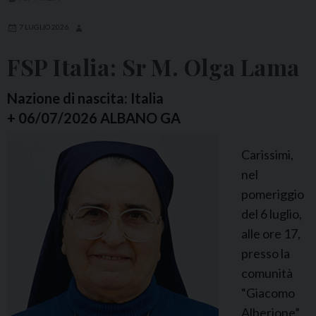
i
a
7 LUGLIO 2026
:
FSP Italia: Sr M. Olga Lama
S
r
Nazione di nascita: Italia
M
+ 06/07/2026 ALBANO GA
.
A
Carissimi,
s
nel
s
pomeriggio
u
del 6 luglio,
n
alle ore 17,
t
presso la
a
comunità
C
“Giacomo
e
Alberione”