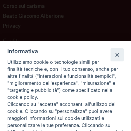
z
Corso sul carisma
S
Beato Giacomo Alberione
a
Privacy
n
c
Credits
h
Informativa
e
Contattaci
z
Utilizziamo cookie o tecnologie simili per
finalità tecniche e, con il tuo consenso, anche per
altre finalità ("interazioni e funzionalità semplici",
"miglioramento dell'esperienza", "misurazione" e
"targeting e pubblicità") come specificato nella
cookie policy.
Cliccando su "accetta" acconsenti all'utilizzo dei
cookie. Cliccando su "personalizza" puoi avere
maggiori informazioni sui cookie utilizzati e
personalizzare le tue preferenze. Cliccando su