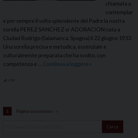
chiamata a
O
contemplar
N
e per sempre il volto splendente del Padre la nostra
V
sorella PEREZ SANCHEZ sr ADORACION nata a
A
Ciudad Rodrigo (Salamanca, Spagna) il 22 giugno 1933
N
Una sorella precisa e metodica, essenziale e
E
culturalmente preparata che ha svolto, con
G
competenza e …
Continua a leggere
F
»
A
S
S
P
FSP
S
p
a
1
Pagina successiva »
g
n
Cerca
a