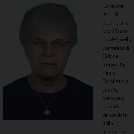
Carissimi,
M
ieri, 19
a
giugno, alle
r
ore 18 (ora
i
locale), nella
a
comunità di
A
Cidade
l
Regina (São
o
Paulo,
j
Brasile) si è
a
spenta
come una
candela,
circondata
dalla
preghiera e