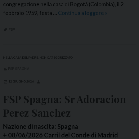
congregazione nella casa di Bogotà (Colombia), il 2
febbraio 1959, festa …
Continua a leggere
F
»
S
P
FSP
C
o
l
NELLA CASA DEL PADRE
,
NON CATEGORIZZATO
o
FSP SPAGNA
m
b
12 GIUGNO 2026
i
FSP Spagna: Sr Adoracion
a
:
Perez Sanchez
S
r
Nazione di nascita: Spagna
M
+ 08/06/2026 Carril del Conde di Madrid