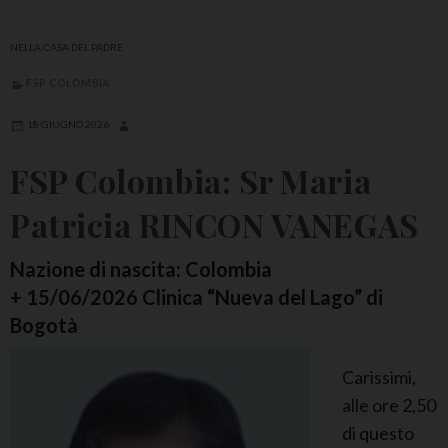
i
l
NELLA CASA DEL PADRE
i
FSP COLOMBIA
p
p
18 GIUGNO 2026
i
FSP Colombia: Sr Maria
n
e
Patricia RINCON VANEGAS
:
S
Nazione di nascita: Colombia
r
+ 15/06/2026 Clinica “Nueva del Lago” di
M
Bogotà
.
Carissimi,
C
alle ore 2,50
r
di questo
o