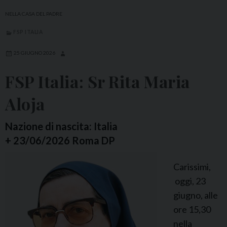
a
NELLA CASA DEL PADRE
l
FSP ITALIA
i
a
25 GIUGNO 2026
:
FSP Italia: Sr Rita Maria
S
r
Aloja
M
.
Nazione di nascita: Italia
O
+ 23/06/2026 Roma DP
l
Carissimi,
g
oggi, 23
a
giugno, alle
L
ore 15,30
a
nella
m