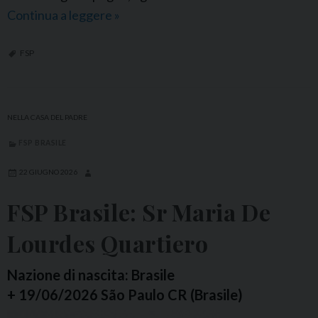
Continua a leggere
F
»
S
P
FSP
I
t
a
NELLA CASA DEL PADRE
l
FSP BRASILE
i
a
22 GIUGNO 2026
:
FSP Brasile: Sr Maria De
S
r
Lourdes Quartiero
R
i
Nazione di nascita: Brasile
t
+ 19/06/2026 São Paulo CR (Brasile)
a