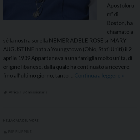
Apostoloru
u
m” di
a
Boston, ha
r
chiamato a
t
sé la nostra sorella NEMER ADELE ROSE sr MARY
i
AUGUSTINE nata a Youngstown (Ohio, Stati Uniti) il 2
e
aprile 1939 Apparteneva a una famiglia molto unita, di
r
origine libanese, dalla quale ha continuato a ricevere,
o
fino all’ultimo giorno, tanto …
Continua a leggere
F
»
S
P
Africa
,
FSP
,
missionaria
S
t
a
NELLA CASA DEL PADRE
t
FSP FILIPPINE
i