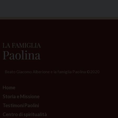
:
S
r
A
d
o
r
a
c
i
Beato Giacomo Alberione e la famiglia Paolina ©2020
o
n
Home
P
Storia e Missione
e
Testimoni Paolini
r
e
Centro di spiritualità