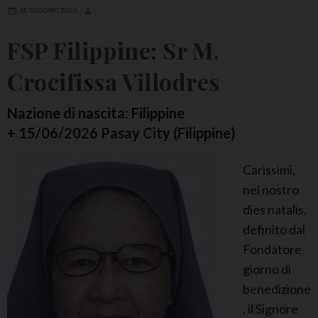
U
18 GIUGNO 2026
n
FSP Filippine: Sr M.
i
t
Crocifissa Villodres
i
:
Nazione di nascita: Filippine
S
+ 15/06/2026 Pasay City (Filippine)
r
Carissimi,
M
nel nostro
a
dies natalis,
r
definito dal
y
Fondatore
A
giorno di
u
benedizione
g
, il Signore
u