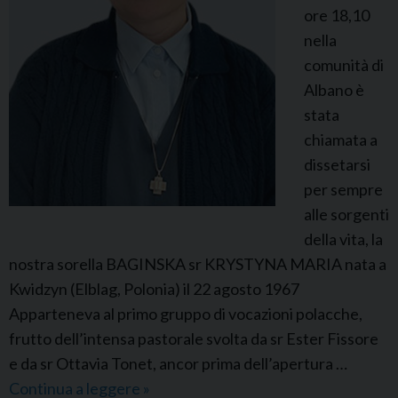
ore 18,10
nella
comunità di
Albano è
stata
chiamata a
dissetarsi
per sempre
alle sorgenti
della vita, la
nostra sorella BAGINSKA sr KRYSTYNA MARIA nata a
Kwidzyn (Elblag, Polonia) il 22 agosto 1967
Apparteneva al primo gruppo di vocazioni polacche,
frutto dell’intensa pastorale svolta da sr Ester Fissore
e da sr Ottavia Tonet, ancor prima dell’apertura …
Continua a leggere
F
»