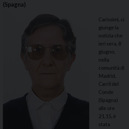
a
(Spagna)
r
Carissimi, ci
i
giunge la
a
notizia che
P
ieri sera, 8
a
giugno,
t
nella
r
comunità di
i
Madrid,
c
Carril del
i
Conde
a
(Spagna)
R
alle ore
I
21,15, è
N
stata
C