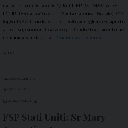
dall’affetto delle sorelle QUARTIERO sr MARIA DE
LOURDES nata a Sombrio (Santa Caterina, Brasile) il 27
luglio 1937 Ricordiamo il suo volto accogliente e aperto
al sorriso, i suoi occhi azzurri profondi e trasparenti che
comunicavano la gioia …
Continua a leggere
F
»
S
P
FSP
B
r
a
NELLA CASA DEL PADRE
s
FSP STATI UNITI
i
l
18 GIUGNO 2026
e
FSP Stati Uniti: Sr Mary
:
S