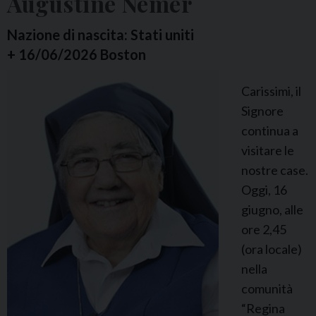
Augustine Nemer
r
M
Nazione di nascita: Stati uniti
a
+ 16/06/2026 Boston
r
Carissimi, il
i
Signore
a
continua a
D
visitare le
e
nostre case.
L
Oggi, 16
o
giugno, alle
u
ore 2,45
r
(ora locale)
d
nella
e
comunità
s
“Regina
Q