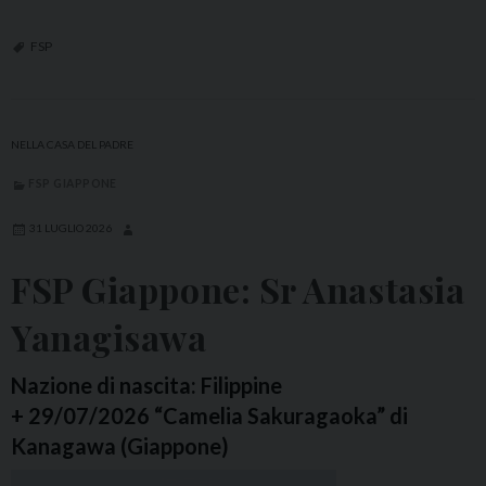
S
P
FSP
I
t
a
NELLA CASA DEL PADRE
l
FSP GIAPPONE
i
a
31 LUGLIO 2026
:
FSP Giappone: Sr Anastasia
S
r
Yanagisawa
K
r
Nazione di nascita: Filippine
y
+ 29/07/2026 “Camelia Sakuragaoka” di
s
Kanagawa (Giappone)
t