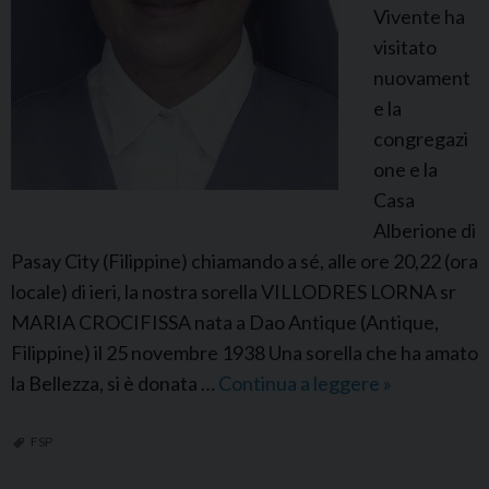
Vivente ha
s
visitato
t
nuovament
i
e la
n
congregazi
e
one e la
N
Casa
e
Alberione di
m
Pasay City (Filippine) chiamando a sé, alle ore 20,22 (ora
e
locale) di ieri, la nostra sorella VILLODRES LORNA sr
r
MARIA CROCIFISSA nata a Dao Antique (Antique,
Filippine) il 25 novembre 1938 Una sorella che ha amato
la Bellezza, si è donata …
Continua a leggere
F
»
S
P
FSP
F