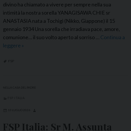
divino ha chiamato a vivere per sempre nella sua
intimità la nostra sorella YANAGISAWA CHIE sr
ANASTASIA nata a Tochigi (Nikko, Giappone) il 15
gennaio 1934 Una sorella che irradiava pace, amore,
comunione… il suo volto aperto al sorriso …
Continua a
leggere
F
»
S
P
FSP
G
i
a
NELLA CASA DEL PADRE
p
FSP ITALIA
p
o
13 LUGLIO 2026
n
FSP Italia: Sr M. Assunta
e