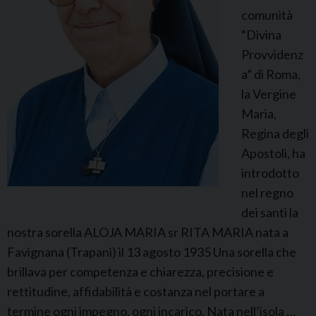
comunità
a
“Divina
Provvidenz
a” di Roma,
la Vergine
Maria,
Regina degli
Apostoli, ha
introdotto
nel regno
dei santi la
nostra sorella ALOJA MARIA sr RITA MARIA nata a
Favignana (Trapani) il 13 agosto 1935 Una sorella che
brillava per competenza e chiarezza, precisione e
rettitudine, affidabilità e costanza nel portare a
termine ogni impegno, ogni incarico. Nata nell’isola …