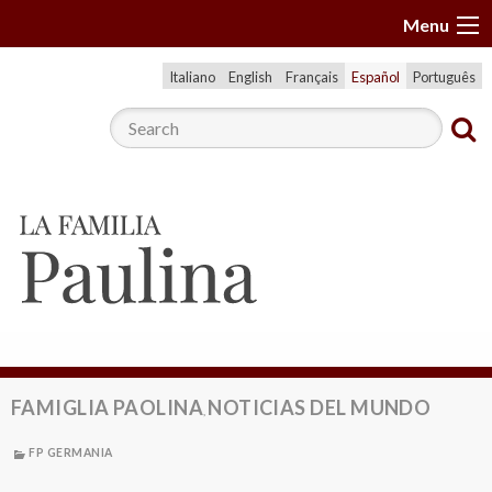
S
Menu
k
i
Italiano
English
Français
Español
Português
p
t
o
c
o
n
t
e
n
t
FAMIGLIA PAOLINA
NOTICIAS DEL MUNDO
,
FP GERMANIA