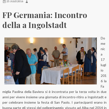
25 JULIO 2016
FP Germania: Incontro
della a Ingolstadt
Do
me
nic
a
17
lugl
io
201
6 la
Fa
miglia Paolina della Baviera si è incontrata per la terza volta in due
anni per vivere insieme una giornata di incontro-ritiro a Ingolstadt e
per celebrare insieme la festa di San Paolo. I partecipanti erano in
buona parte gli stessi del pellegrinaggio vissuto ad Alba nel 2014 in