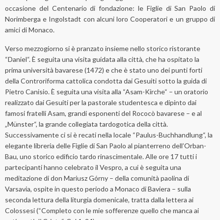
occasione del Centenario di fondazione: le Figlie di San Paolo di
Norimberga e Ingolstadt con alcuni loro Cooperatori e un gruppo di
amici di Monaco.
Verso mezzogiorno si è pranzato insieme nello storico ristorante
“Daniel“. È seguita una visita guidata alla città, che ha ospitato la
prima università bavarese (1472) e che è stato uno dei punti forti
della Controriforma cattolica condotta dai Gesuiti sotto la guida di
Pietro Canisio. È seguita una visita alla “Asam-Kirche“ – un oratorio
realizzato dai Gesuiti per la pastorale studentesca e dipinto dai
famosi fratelli Asam, grandi esponenti del Rococò bavarese – e al
„Münster“, la grande collegiata tardogotica della città.
Successivamente ci si è recati nella locale “Paulus-Buchhandlung“, la
elegante libreria delle Figlie di San Paolo al pianterreno dell’Orban-
Bau, uno storico edificio tardo rinascimentale. Alle ore 17 tutti i
partecipanti hanno celebrato il Vespro, a cui è seguita una
meditazione di don Mariusz Górny – della comunità paolina di
Varsavia, ospite in questo periodo a Monaco di Baviera – sulla
seconda lettura della liturgia domenicale, tratta dalla lettera ai
Colossesi (“Completo con le mie sofferenze quello che manca ai