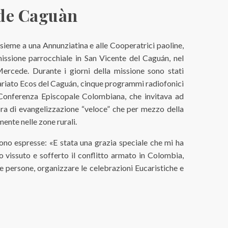
 de Caguàn
sieme a una Annunziatina e alle Cooperatrici paoline,
issione parrocchiale in San Vicente del Caguán, nel
ercede. Durante i giorni della missione sono stati
icariato Ecos del Caguán, cinque programmi radiofonici
 Conferenza Episcopale Colombiana, che invitava ad
ora di evangelizzazione “veloce” che per mezzo della
mente nelle zone rurali.
 sono espresse: «E stata una grazia speciale che mi ha
vissuto e sofferto il conflitto armato in Colombia,
le persone, organizzare le celebrazioni Eucaristiche e