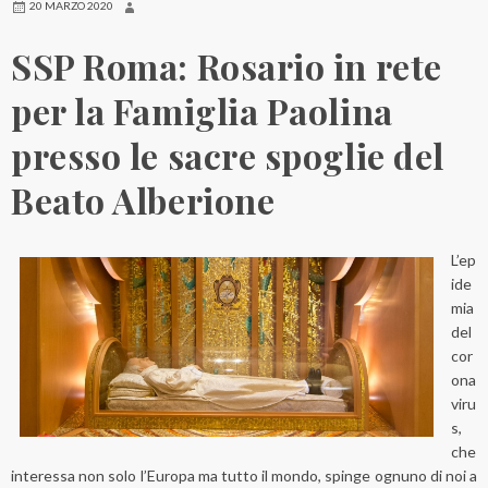
20 MARZO 2020
SSP Roma: Rosario in rete
per la Famiglia Paolina
presso le sacre spoglie del
Beato Alberione
L’ep
ide
mia
del
cor
ona
viru
s,
che
interessa non solo l’Europa ma tutto il mondo, spinge ognuno di noi a