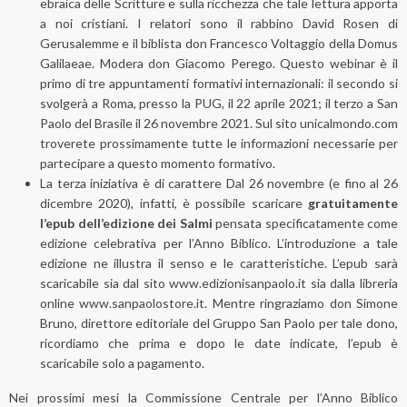
ebraica delle Scritture e sulla ricchezza che tale lettura apporta
a noi cristiani. I relatori sono il rabbino David Rosen di
Gerusalemme e il biblista don Francesco Voltaggio della Domus
Galilaeae. Modera don Giacomo Perego. Questo webinar è il
primo di tre appuntamenti formativi internazionali: il secondo si
svolgerà a Roma, presso la PUG, il 22 aprile 2021; il terzo a San
Paolo del Brasile il 26 novembre 2021. Sul sito
unicalmondo.com
troverete prossimamente tutte le informazioni necessarie per
partecipare a questo momento formativo.
La terza iniziativa è di carattere Dal 26 novembre (e fino al 26
dicembre 2020), infatti, è possibile scaricare
gratuitamente
l’epub dell’edizione dei Salmi
pensata specificatamente come
edizione celebrativa per l’Anno Biblico. L’introduzione a tale
edizione ne illustra il senso e le caratteristiche. L’epub sarà
scaricabile sia dal sito
www.edizionisanpaolo.it
sia dalla libreria
online
www.sanpaolostore.it
. Mentre ringraziamo don Simone
Bruno, direttore editoriale del Gruppo San Paolo per tale dono,
ricordiamo che prima e dopo le date indicate, l’epub è
scaricabile solo a pagamento.
Nei prossimi mesi la Commissione Centrale per l’Anno Biblico