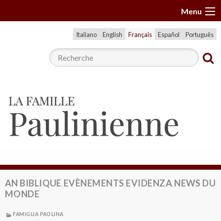
A
Menu
l
l
Italiano
English
Français
Español
Português
e
r
a
u
c
o
n
t
e
n
u
AN BIBLIQUE
EVÈNEMENTS
EVIDENZA
NEWS DU
,
,
,
MONDE
FAMIGLIA PAOLINA