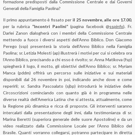
formazione predisposti dalla Commissione Centrale e dai Governi
Generali della Famiglia Paolina?
Il primo appuntamento è fissato per
il 25 novembre, alle ore 17.00
,
per la rubrica
“Incontri Paolini”
(pagina facebook @
sspinfo
). Fr.
Darlei Zanon dialogherà con i membri della Commissione Centrale
mettendo a fuoco i diversi aspetti dell’Anno Biblico. Don Giacomo
Perego (ssp) presenterà la storia dell’Anno Biblico nella Famiglia
Paolina; sr. Letizia Molesti (ap) illustrerà i motivi per cui si celebra ora
l’Anno Biblico, precisando a chi esso è rivolto; sr. Anna Matikova (fsp)
spiegherà il logo, il motto, gli obiettivi dell’Anno Biblico; sr. Myriam
Manca (pddm) offrirà un percorso sulle iniziative e sui materiali
disponibili dal 26 novembre in poi, indicando anche dove e come
reperirli; sr. Sandra Pascoalato (sjbp) introdurrà le iniziative delle
Circoscrizioni cominciando con quanto già è in programma nelle
diverse realtà dell’America Latina che si attesta, attualmente, come
la Regione più dinamica e ricca di proposte. Gli interventi saranno
intercalati dalla presentazione degli inni, dalla testimonianza di sr.
Marina Beretti (superiora generale delle suore Apostoline) e da un
video realizzato dalla Commissione Locale per l’Anno Biblico del
Brasile. Quanti vorranno collegarsi, potranno partecipare in diretta