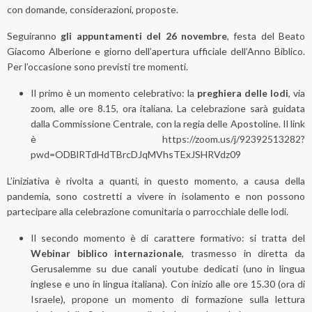
con domande, considerazioni, proposte.
Seguiranno
gli
appuntamenti del
26 novembre
, festa del Beato
Giacomo Alberione e giorno dell’apertura ufficiale dell’Anno Biblico.
Per l’occasione sono previsti tre momenti.
Il primo è un momento celebrativo: la
preghiera delle lodi
, via
zoom, alle ore 8.15, ora italiana. La celebrazione sarà guidata
dalla Commissione Centrale, con la regia delle Apostoline. Il link
è
https://zoom.us/j/92392513282?
pwd=ODBlRTdHdTBrcDJqMVhsTExJSHRVdz09
L’iniziativa è rivolta a quanti, in questo momento, a causa della
pandemia, sono costretti a vivere in isolamento e non possono
partecipare alla celebrazione comunitaria o parrocchiale delle lodi.
Il secondo momento è di carattere formativo: si tratta del
Webinar biblico internazionale
, trasmesso in diretta da
Gerusalemme su due canali youtube dedicati (uno in lingua
inglese e uno in lingua italiana). Con inizio alle ore 15.30 (ora di
Israele), propone un momento di formazione sulla lettura