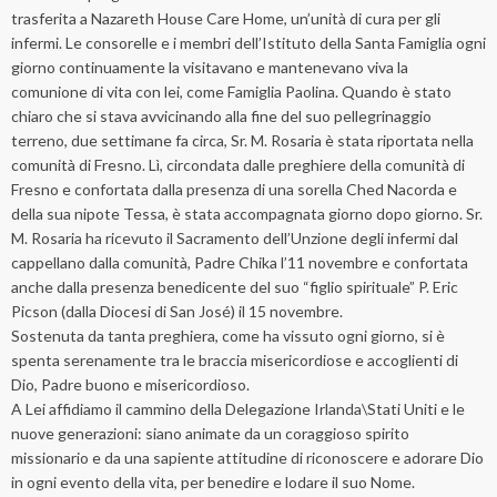
trasferita a Nazareth House Care Home, un’unità di cura per gli
infermi. Le consorelle e i membri dell’Istituto della Santa Famiglia ogni
giorno continuamente la visitavano e mantenevano viva la
comunione di vita con lei, come Famiglia Paolina. Quando è stato
chiaro che si stava avvicinando alla fine del suo pellegrinaggio
terreno, due settimane fa circa, Sr. M. Rosaria è stata riportata nella
comunità di Fresno. Lì, circondata dalle preghiere della comunità di
Fresno e confortata dalla presenza di una sorella Ched Nacorda e
della sua nipote Tessa, è stata accompagnata giorno dopo giorno. Sr.
M. Rosaria ha ricevuto il Sacramento dell’Unzione degli infermi dal
cappellano dalla comunità, Padre Chika l’11 novembre e confortata
anche dalla presenza benedicente del suo “figlio spirituale” P. Eric
Picson (dalla Diocesi di San José) il 15 novembre.
Sostenuta da tanta preghiera, come ha vissuto ogni giorno, si è
spenta serenamente tra le braccia misericordiose e accoglienti di
Dio, Padre buono e misericordioso.
A Lei affidiamo il cammino della Delegazione Irlanda\Stati Uniti e le
nuove generazioni: siano animate da un coraggioso spirito
missionario e da una sapiente attitudine di riconoscere e adorare Dio
in ogni evento della vita, per benedire e lodare il suo Nome.