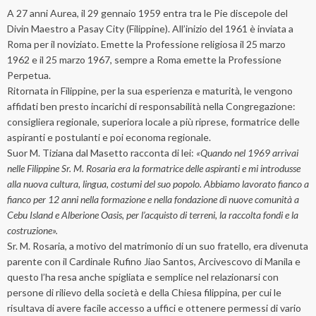
A 27 anni Aurea, il 29 gennaio 1959 entra tra le Pie discepole del
Divin Maestro a Pasay City (Filippine). All’inizio del 1961 è inviata a
Roma per il noviziato. Emette la Professione religiosa il 25 marzo
1962 e il 25 marzo 1967, sempre a Roma emette la Professione
Perpetua.
Ritornata in Filippine, per la sua esperienza e maturità, le vengono
affidati ben presto incarichi di responsabilità nella Congregazione:
consigliera regionale, superiora locale a più riprese, formatrice delle
aspiranti e postulanti e poi economa regionale.
Suor M. Tiziana dal Masetto racconta di lei:
«Quando nel 1969 arrivai
nelle Filippine Sr. M. Rosaria era la formatrice delle aspiranti e mi introdusse
alla nuova cultura, lingua, costumi del suo popolo. Abbiamo lavorato fianco a
fianco per 12 anni nella formazione e nella fondazione di nuove comunità a
Cebu Island e Alberione Oasis, per l’acquisto di terreni, la raccolta fondi e la
costruzione».
Sr. M. Rosaria, a motivo del matrimonio di un suo fratello, era divenuta
parente con il Cardinale Rufino Jiao Santos, Arcivescovo di Manila e
questo l’ha resa anche spigliata e semplice nel relazionarsi con
persone di rilievo della società e della Chiesa filippina, per cui le
risultava di avere facile accesso a uffici e ottenere permessi di vario