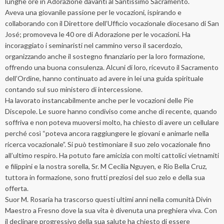
lunghe ore in Adorazione davanti al Santissimo Sacramento.
Aveva una giovanile passione per le vocazioni, ispirando e
collaborando con il Direttore dell’Ufficio vocazionale diocesano di San
José; promoveva le 40 ore di Adorazione per le vocazioni. Ha
incoraggiato i seminaristi nel cammino verso il sacerdozio,
organizzando anche il sostegno finanziario per la loro formazione,
offrendo una buona consulenza. Alcuni di loro, ricevuto il Sacramento
dell’Ordine, hanno continuato ad avere in lei una guida spirituale
contando sul suo ministero di intercessione.
Ha lavorato instancabilmente anche per le vocazioni delle Pie
Discepole. Le suore hanno condiviso come anche di recente, quando
soffriva e non poteva muoversi molto, ha chiesto di avere un cellulare
perché così “poteva ancora raggiungere le giovani e animarle nella
ricerca vocazionale”. Si può testimoniare il suo zelo vocazionale fino
all’ultimo respiro. Ha potuto fare amicizia con molti cattolici vietnamiti
e filippini e la nostra sorella, Sr. M Cecilia Nguyen, e Rio Bella Cruz,
tuttora in formazione, sono frutti preziosi del suo zelo e della sua
offerta.
Suor M. Rosaria ha trascorso questi ultimi anni nella comunità Divin
Maestro a Fresno dove la sua vita è divenuta una preghiera viva. Con
il declinare progressivo della sua salute ha chiesto di essere