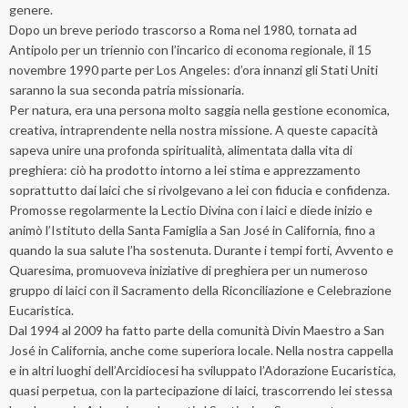
genere.
Dopo un breve periodo trascorso a Roma nel 1980, tornata ad
Antipolo per un triennio con l’incarico di economa regionale, il 15
novembre 1990 parte per Los Angeles: d’ora innanzi gli Stati Uniti
saranno la sua seconda patria missionaria.
Per natura, era una persona molto saggia nella gestione economica,
creativa, intraprendente nella nostra missione. A queste capacità
sapeva unire una profonda spiritualità, alimentata dalla vita di
preghiera: ciò ha prodotto intorno a lei stima e apprezzamento
soprattutto dai laici che si rivolgevano a lei con fiducia e confidenza.
Promosse regolarmente la Lectio Divina con i laici e diede inizio e
animò l’Istituto della Santa Famiglia a San José in California, fino a
quando la sua salute l’ha sostenuta. Durante i tempi forti, Avvento e
Quaresima, promuoveva iniziative di preghiera per un numeroso
gruppo di laici con il Sacramento della Riconciliazione e Celebrazione
Eucaristica.
Dal 1994 al 2009 ha fatto parte della comunità Divin Maestro a San
José in California, anche come superiora locale. Nella nostra cappella
e in altri luoghi dell’Arcidiocesi ha sviluppato l’Adorazione Eucaristica,
quasi perpetua, con la partecipazione di laici, trascorrendo lei stessa