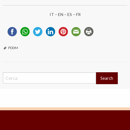
IT
– EN – ES – FR
PDDM
Search