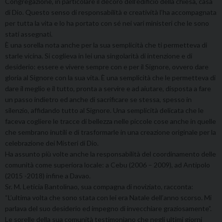
Congregazione, in particolare il decoro dell’edificio della chiesa, casa
di Dio. Questo senso di responsabilità e creatività l’ha accompagnata
per tutta la vita e lo ha portato con sé nei vari ministeri che le sono
stati assegnati.
È una sorella nota anche per la sua semplicità che ti permetteva di
starle vicina. Si coglieva in lei una singolarità di intenzione e di
desiderio: essere e vivere sempre con e per il Signore, ovvero dare
gloria al Signore con la sua vita. È una semplicità che le permetteva di
dare il meglio e il tutto, pronta a servire e ad aiutare, disposta a fare
un passo indietro ed anche di sacrificare se stessa, spesso in
silenzio, affidando tutto al Signore. Una semplicità delicata che le
faceva cogliere le tracce di bellezza nelle piccole cose anche in quelle
che sembrano inutili e di trasformarle in una creazione originale per la
celebrazione dei Misteri di Dio.
Ha assunto più volte anche la responsabilità del coordinamento delle
comunità come superiora locale: a Cebu (2006 – 2009), ad Antipolo
(2015 -2018) infine a Davao.
Sr. M. Leticia Bantolinao, sua compagna di noviziato, racconta:
“L’ultima volta che sono stata con lei era Natale dell’anno scorso. Mi
parlava del suo desiderio ed impegno di invecchiare graziosamente”.
Le sorelle della sua comunità testimoniano che negli ultimi giorni