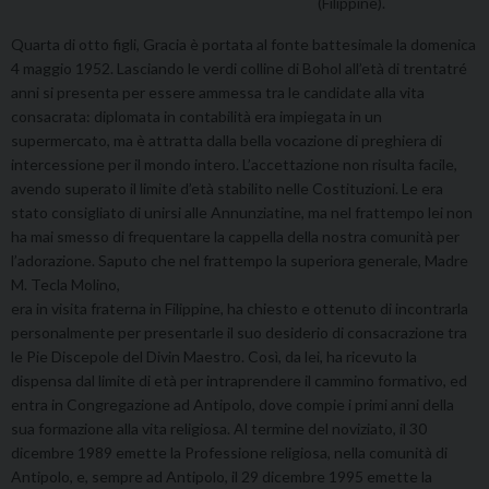
(Filippine).
Quarta di otto figli, Gracia è portata al fonte battesimale la domenica
4 maggio 1952. Lasciando le verdi colline di Bohol all’età di trentatré
anni si presenta per essere ammessa tra le candidate alla vita
consacrata: diplomata in contabilità era impiegata in un
supermercato, ma è attratta dalla bella vocazione di preghiera di
intercessione per il mondo intero. L’accettazione non risulta facile,
avendo superato il limite d’età stabilito nelle Costituzioni. Le era
stato consigliato di unirsi alle Annunziatine, ma nel frattempo lei non
ha mai smesso di frequentare la cappella della nostra comunità per
l’adorazione. Saputo che nel frattempo la superiora generale, Madre
M. Tecla Molino,
era in visita fraterna in Filippine, ha chiesto e ottenuto di incontrarla
personalmente per presentarle il suo desiderio di consacrazione tra
le Pie Discepole del Divin Maestro. Così, da lei, ha ricevuto la
dispensa dal limite di età per intraprendere il cammino formativo, ed
entra in Congregazione ad Antipolo, dove compie i primi anni della
sua formazione alla vita religiosa. Al termine del noviziato, il 30
dicembre 1989 emette la Professione religiosa, nella comunità di
Antipolo, e, sempre ad Antipolo, il 29 dicembre 1995 emette la