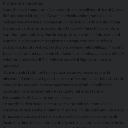
Professione perpetua.
Durante i voti temporanei è impegnata come collaboratrice al Centro
di Apostolato Liturgico a Davao e a Manila. Valorizzando la sua
inclinazione artistica si diploma all’Università S. Carlo di Cebu come
Disegnatrice di Interni. Scrivendo a Madre M. Paola Mancini, allora
superiora generale, esprime la sua gratitudine per la fiducia ricevuta
e anche la gioia per aver raggiunto un traguardo che le offre la
possibilità di aiutare il popolo di Dio a pregare nella bellezza: “Io sono
felice e ispirata nel creare ciò che favorisce la bellezza e la dignità del
celebrare il mistero di Dio, felice di servire il Signore in questa
missione”.
Terminati gli studi, mette in pratica le sue conoscenze, per la
missione. Valorizza l’artigianato locale utilizzando materiali autoctoni
e indigeni e creando spesso tabernacoli originali. Le bellissime
produzioni che ha disegnato e realizzato nel laboratorio di
falegnameria di Davao ne sono la prova.
Le sorelle la ricordano come una persona molto responsabile e
creativa, dotata anche di talento musicale. Fin dai primi anni della sua
formazione portava a termine con gusto artistico e precisione gli
incarichi affidati. Ha sempre avuto in mente e cuore la missione della