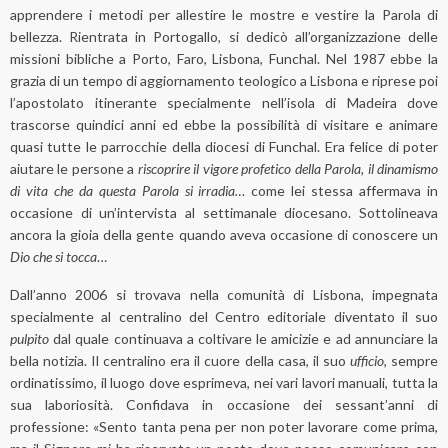
apprendere i metodi per allestire le mostre e vestire la Parola di
bellezza. Rientrata in Portogallo, si dedicò all’organizzazione delle
missioni bibliche a Porto, Faro, Lisbona, Funchal. Nel 1987 ebbe la
grazia di un tempo di aggiornamento teologico a Lisbona e riprese poi
l’apostolato itinerante specialmente nell’isola di Madeira dove
trascorse quindici anni ed ebbe la possibilità di visitare e animare
quasi tutte le parrocchie della diocesi di Funchal. Era felice di poter
aiutare le persone a
riscoprire il vigore profetico della Parola, il dinamismo
di vita che da questa Parola si irradia…
come lei stessa affermava in
occasione di un’intervista al settimanale diocesano. Sottolineava
ancora la gioia della gente quando aveva occasione di conoscere un
Dio che si tocca
…
Dall’anno 2006 si trovava nella comunità di Lisbona, impegnata
specialmente al centralino del Centro editoriale diventato il suo
pulpito
dal quale continuava a coltivare le amicizie e ad annunciare la
bella notizia. Il centralino era il cuore della casa, il suo
ufficio
, sempre
ordinatissimo, il luogo dove esprimeva, nei vari lavori manuali, tutta la
sua laboriosità. Confidava in occasione dei sessant’anni di
professione: «Sento tanta pena per non poter lavorare come prima,