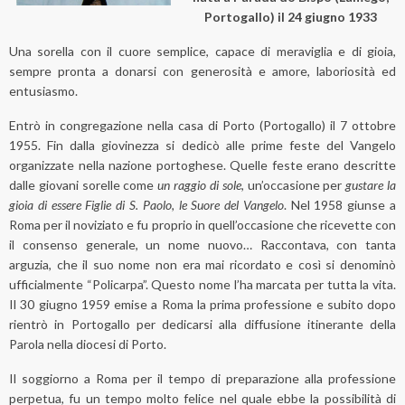
Portogallo) il 24 giugno 1933
Una sorella con il cuore semplice, capace di meraviglia e di gioia,
sempre pronta a donarsi con generosità e amore, laboriosità ed
entusiasmo.
Entrò in congregazione nella casa di Porto (Portogallo) il 7 ottobre
1955. Fin dalla giovinezza si dedicò alle prime feste del Vangelo
organizzate nella nazione portoghese. Quelle feste erano descritte
dalle giovani sorelle come
un raggio di sole
, un’occasione per
gustare la
gioia di essere Figlie di S. Paolo, le Suore del Vangelo
. Nel 1958 giunse a
Roma per il noviziato e fu proprio in quell’occasione che ricevette con
il consenso generale, un nome nuovo… Raccontava, con tanta
arguzia, che il suo nome non era mai ricordato e così si denominò
ufficialmente “Policarpa”. Questo nome l’ha marcata per tutta la vita.
Il 30 giugno 1959 emise a Roma la prima professione e subito dopo
rientrò in Portogallo per dedicarsi alla diffusione itinerante della
Parola nella diocesi di Porto.
Il soggiorno a Roma per il tempo di preparazione alla professione
perpetua, fu un tempo molto felice nel quale ebbe la possibilità di