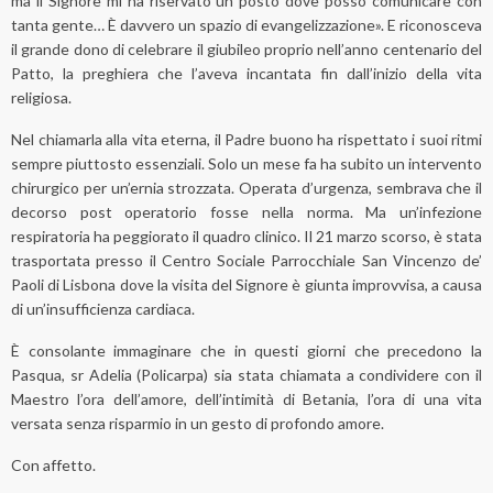
ma il Signore mi ha riservato un posto dove posso comunicare con
tanta gente… È davvero un spazio di evangelizzazione». E riconosceva
il grande dono di celebrare il giubileo proprio nell’anno centenario del
Patto, la preghiera che l’aveva incantata fin dall’inizio della vita
religiosa.
Nel chiamarla alla vita eterna, il Padre buono ha rispettato i suoi ritmi
sempre piuttosto essenziali. Solo un mese fa ha subito un intervento
chirurgico per un’ernia strozzata. Operata d’urgenza, sembrava che il
decorso post operatorio fosse nella norma. Ma un’infezione
respiratoria ha peggiorato il quadro clinico. Il 21 marzo scorso, è stata
trasportata presso il Centro Sociale Parrocchiale San Vincenzo de’
Paoli di Lisbona dove la visita del Signore è giunta improvvisa, a causa
di un’insufficienza cardiaca.
È consolante immaginare che in questi giorni che precedono la
Pasqua, sr Adelia (Policarpa) sia stata chiamata a condividere con il
Maestro l’ora dell’amore, dell’intimità di Betania, l’ora di una vita
versata senza risparmio in un gesto di profondo amore.
Con affetto.