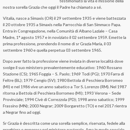
testimoniato la vita e missione della
nostra sorella Grazia che oggi il Padre ha chiamato a sé.
Vitalia, nasce a Simaxis (OR) il 29 settembre 1935 e viene battezzata
il 20 ottobre 1935 a Simaxis nella Parrocchia di San Simmaco Papa.
Entra in Congregazione, nella Comunità di Albano Laziale – Casa
Madre, 1° agosto 1957 e in noviziato il 02 settembre 1959. Emette la
prima professione, prendendo il nome di sr Grazia Maria, il 03
settembre 1960 e quella perpetua 03 settembre 1965.
Dopo aver fatto la professione viene inviata in diverse località dove
svolge il suo ministero prevalentemente educativo: 1960 Rossano
Stazione (CS); 1965 Foggia – S. Paolo; 1969 Todi (PG); 1970 Farra di
Feltre (BL); 1979 Cengio (SV); 1980 Bettola di Peschiera Borromeo
(MI) e nel 1986 vive un anno sabatico a Tor S. Lorenzo (RM). Nel 1987
ritorna a Bettola di Peschiera Borromeo (MI); 1993 Verona – Sede
Provinciale; 1994 Civè di Correzzola (PD); 1998 anno sabatico; 1999
Frassino (MN); 2003 Negrar; 2009 Borgaretto (TO) e nel 2017 rientra
a Negrar fino ad oggi.
Sr Grazia è descritta come una sorella semplice, riservata, fedele alla
preghiera e generosa nel ministero pastorale. Ama in modo speciale