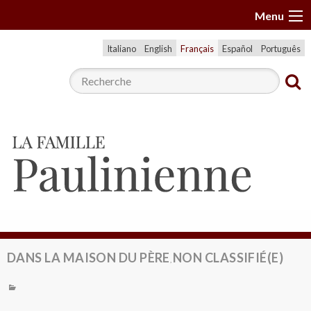
A
Menu
l
l
Italiano
English
Français
Español
Português
e
r
a
u
c
o
n
t
e
n
u
DANS LA MAISON DU PÈRE
NON CLASSIFIÉ(E)
,