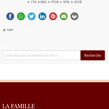
•
ITA
•
ING
•
POR •
SPA
•
KOR
SJBP
Recherche