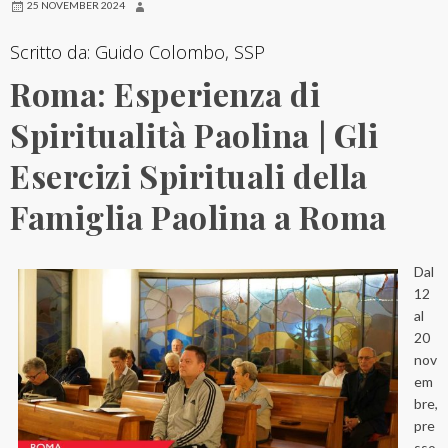
25 NOVEMBER 2024
Scritto da: Guido Colombo, SSP
Roma: Esperienza di
Spiritualità Paolina | Gli
Esercizi Spirituali della
Famiglia Paolina a Roma
Dal
12
al
20
nov
em
bre,
pre
sso