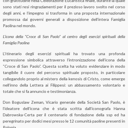
con gratitudine nella Celebrazione Eucaristica finale, durante la quale
sono stati resi ringraziamenti per il prezioso lavoro svolto nel corso
degli anni, e l’impegno si trasforma in una proposta internazionale
promossa dai governi generali a disposizione dell’intera Famiglia
Paolina nel mondo.
L’icona della “Croce di San Paolo” al centro degli esercizi spirituali della
Famiglia Paolina
L’Itinerario degli esercizi spirituali ha trovato una profonda
espressione simbolica attraverso l’intronizzazione dell’icona della
“Croce di San Paolo”. Questa scelta ha voluto evidenziare in modo
tangibile il cuore del percorso spirituale proposto, in particolare
collegandolo proprio al mistero della kenosis di Cristo, come emerge
nell’inno della Lettera ai Filippesi: un abbassamento volontario e
totale che si fa annuncio e testimonianza.
Don Boguslaw Zeman, Vicario generale della Società San Paolo, è
l’ideatore dell’icona che è stata scritta dall’iconografa Hanna
Dabrowska-Certa per il centenario di fondazione della ssp ed ha
peregrinato per dodici mesi presso le 12 comunità paoline presenti in
Polonia.