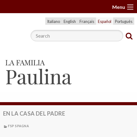
S
Menu
k
i
Italiano
English
Français
Español
Português
p
t
o
c
o
n
t
e
n
t
EN LA CASA DEL PADRE
FSP SPAGNA