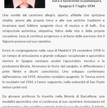
nata a Sacecorbo (Guadalajara,
Spagna) il 7 luglio 1934
Una sorella dal carattere allegro, aperto, affabile che sprizzava
vitalità, amore alla propria terra e alle sue antiche tradizioni e
incarnava quel folklore spagnolo ricco di musica e di balli… Era
un’apostola autentica, simpatica, felice della vita e della propria
vocazione, tesa al continuo progresso e al bene delle persone che il
Signore poneva sul suo cammino.
Entrò in congregazione nella casa di Madrid il 24 novembre 1958 in
un tempo di entusiasmo e grande sviluppo vocazionale e apostolico
mentre in Spagna venivano avviati l’apostolato tecnico e la
produzione libraria, fervevano le feste del vangelo, si diffondevano i
primi filmini e dischi catechistici. Uno sviluppo confermato
dall’erezione, nel 1959, del primo noviziato spagnolo. Sr Teresa entrò
in noviziato nel 1961 e l’anno seguente, nella solennità di San Paolo
emise i primi voti.
Da giovane professa fu inserita nella libreria di Barcellona: una
modalità apostolica che si confaceva al suo carattere entusiasta ed
esuberante e che avrebbe segnato tutta la sua vita paolina. E infatti,