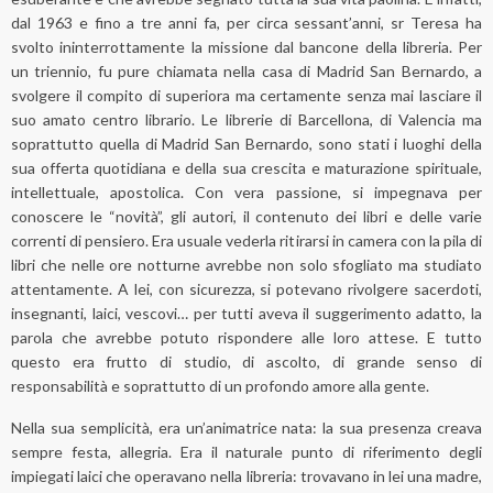
dal 1963 e fino a tre anni fa, per circa sessant’anni, sr Teresa ha
svolto ininterrottamente la missione dal bancone della libreria. Per
un triennio, fu pure chiamata nella casa di Madrid San Bernardo, a
svolgere il compito di superiora ma certamente senza mai lasciare il
suo amato centro librario. Le librerie di Barcellona, di Valencia ma
soprattutto quella di Madrid San Bernardo, sono stati i luoghi della
sua offerta quotidiana e della sua crescita e maturazione spirituale,
intellettuale, apostolica. Con vera passione, si impegnava per
conoscere le “novità”, gli autori, il contenuto dei libri e delle varie
correnti di pensiero. Era usuale vederla ritirarsi in camera con la pila di
libri che nelle ore notturne avrebbe non solo sfogliato ma studiato
attentamente. A lei, con sicurezza, si potevano rivolgere sacerdoti,
insegnanti, laici, vescovi… per tutti aveva il suggerimento adatto, la
parola che avrebbe potuto rispondere alle loro attese. E tutto
questo era frutto di studio, di ascolto, di grande senso di
responsabilità e soprattutto di un profondo amore alla gente.
Nella sua semplicità, era un’animatrice nata: la sua presenza creava
sempre festa, allegria. Era il naturale punto di riferimento degli
impiegati laici che operavano nella libreria: trovavano in lei una madre,