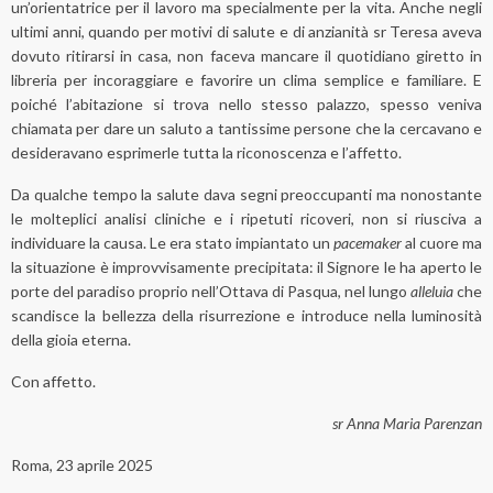
un’orientatrice per il lavoro ma specialmente per la vita. Anche negli
ultimi anni, quando per motivi di salute e di anzianità sr Teresa aveva
dovuto ritirarsi in casa, non faceva mancare il quotidiano giretto in
libreria per incoraggiare e favorire un clima semplice e familiare. E
poiché l’abitazione si trova nello stesso palazzo, spesso veniva
chiamata per dare un saluto a tantissime persone che la cercavano e
desideravano esprimerle tutta la riconoscenza e l’affetto.
Da qualche tempo la salute dava segni preoccupanti ma nonostante
le molteplici analisi cliniche e i ripetuti ricoveri, non si riusciva a
individuare la causa. Le era stato impiantato un
pacemaker
al cuore ma
la situazione è improvvisamente precipitata: il Signore le ha aperto le
porte del paradiso proprio nell’Ottava di Pasqua, nel lungo
alleluia
che
scandisce la bellezza della risurrezione e introduce nella luminosità
della gioia eterna.
Con affetto.
sr Anna Maria Parenzan
Roma, 23 aprile 2025