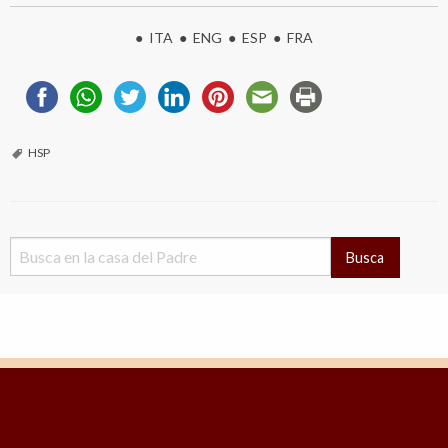
●
ITA
●
ENG
●
ESP
●
FRA
HSP
Busca