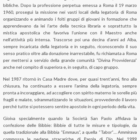
bibliche. Dopo la professione perpetua emessa a Roma il 19 marzo
1960, proseguì la missione nei vasti locali della legatoria di Roma
organizzando e animando i folti gruppi di giovani in formazione che
apprendevano da lei l’arte della tecnica libraria e soprattutto la
mistica apostolica che favoriva l’unione con il Maestro anche
nell’attività più intensa. Trascorse poi una decina d’anni ad Alba,
sempre incaricata della legatoria e in seguito, riconoscendo il suo
senso pratico oltre alla donazione inarrestabile, fu richiamata a Roma
per mettersi a servizio della grande comunità “Divina Provvidenza”
anche nel compito di superiora e, in seguito, di capo gruppo.
Nel 1987 ritornò in Casa Madre dove, per quasi trent’anni, fino alla
chiusura, ha continuato a essere l’anima della legatoria, sempre
pronta a incoraggiare, ad accogliere con spirito materno le sorelle più
fragili e malate, sdrammatizzando le situazioni, provvedendo il lavoro
perché tutte si potessero sentire apostole in ogni periodo della vita.
Gioiva specialmente quando la Società San Paolo affidava la
confezione delle Bibbie: Bibbie di tutte le misure e tipologie, da
quella tradizionale alla Bibbia “Emmaus”, a quella “Tabor”… Ammirava
commossa le pedane stracariche di Parola di Dio. Nel 1999