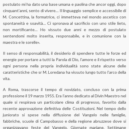
postulato mi ha dato una base umana e paolina che ancor oggi, dopo
cinquant’anni, sento di vivere… Il linguaggio semplice e accessibile di
M. Concettina, la formatrice, ci immetteva nel mondo ascetico con
spontaneità e soavità… Ci spronava al sacrificio con uno stile lieto,
non mortificante… Ho vissuto due anni e mezzo di postulato
sentendomi molto inserita, responsabile, e in comunione con la
maestra e le sorelle».
Il senso di responsabilità, il desiderio di spendere tutte le forze ed
energie per portare a tutti la Parola di Dio, l’amore e il rispetto verso
ogni persona nella propria individualità sono state alcune delle
caratteristiche che sr M. Loredana ha vissuto lungo tutto l’arco della
vita.
A Roma, trascorse il tempo di noviziato, concluso con la prima
professione il 19 marzo 1955. Era l’anno dedicato al Divin Maestro nel
quale si respirava un particolare clima di progresso, favorito dalla
recente approvazione definitiva delle Costituzioni. Nel tempo dello
juniorato si spese nella diffusione del Vangelo nelle famiglie,
fabbriche, scuole di Campobasso e della regione abruzzese dove si
organizzavano feste del Vangelo, Giornate mariane, Settimane