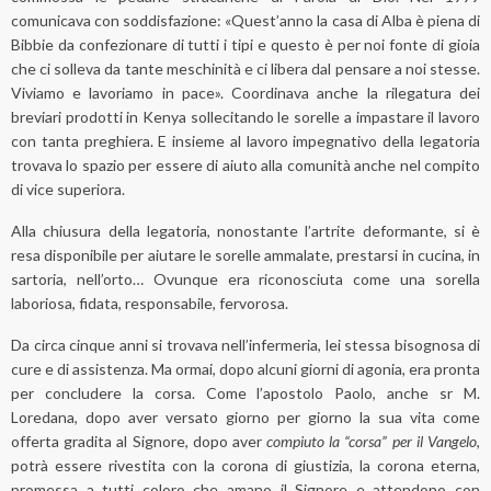
comunicava con soddisfazione: «Quest’anno la casa di Alba è piena di
Bibbie da confezionare di tutti i tipi e questo è per noi fonte di gioia
che ci solleva da tante meschinità e ci libera dal pensare a noi stesse.
Viviamo e lavoriamo in pace». Coordinava anche la rilegatura dei
breviari prodotti in Kenya sollecitando le sorelle a impastare il lavoro
con tanta preghiera. E insieme al lavoro impegnativo della legatoria
trovava lo spazio per essere di aiuto alla comunità anche nel compito
di vice superiora.
Alla chiusura della legatoria, nonostante l’artrite deformante, si è
resa disponibile per aiutare le sorelle ammalate, prestarsi in cucina, in
sartoria, nell’orto… Ovunque era riconosciuta come una sorella
laboriosa, fidata, responsabile, fervorosa.
Da circa cinque anni si trovava nell’infermeria, lei stessa bisognosa di
cure e di assistenza. Ma ormai, dopo alcuni giorni di agonia, era pronta
per concludere la corsa. Come l’apostolo Paolo, anche sr M.
Loredana, dopo aver versato giorno per giorno la sua vita come
offerta gradita al Signore, dopo aver
compiuto la “corsa” per il Vangelo
,
potrà essere rivestita con la corona di giustizia, la corona eterna,
promessa a tutti coloro che amano il Signore e attendono con