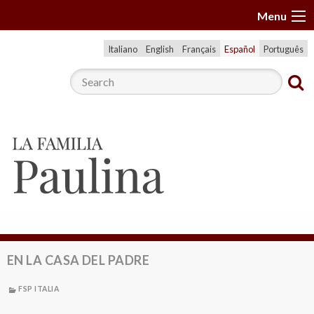
S
Menu
k
i
Italiano
English
Français
Español
Português
p
t
o
c
o
n
t
e
n
t
EN LA CASA DEL PADRE
FSP ITALIA