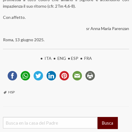
impazienza il suo ritorno (cfr. 2Tm 4,6-8).
Con affetto.
sr Anna Maria Parenzan
Roma, 13 giugno 2025.
•
ITA
•
ENG
•
ESP
•
FRA
HSP
Busca