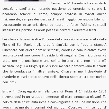
Davvero sr M. Loredana ha vissuto la
vocazione paolina con grande passione ed energia: le sorelle la
ricordano sempre di corsa, sempre protesa in avanti, anche
fisicamente, sempre desiderosa di fare il maggior bene possibile non
tralasciando occasioni, donando tutte le forze fisiche, spirituali,
intellettuali, perché la Parola potesse correre e arrivare a tutti.
Lei stessa faceva risalire l’origine della vocazione a una visita delle
Figlie di San Paolo nella propria famiglia con la “buona stampa”.
L’incontro con quelle sorelle semplici, cordiali e comunicative aveva
suscitato nel suo cuore il desiderio di seguirle. Così ricordava: «È
stata per me una luce e una spinta interiore che non mi ha più
lasciata. Seguii a lungo quelle suore mentre percorrevano la strada
che le conduceva in altre famiglie. Rimase in me il desiderio di
rivederle e ogni tanto andavo nella libreria soprattutto per parlare
con loro».
Entrò in Congregazione nella casa di Roma il 1° febbraio 1951
ritrovandosi in un gruppo numeroso, di oltre cinquanta giovani. Fu
colpita dalla spiritualità ricca e coinvolgente e da una missione che
aveva realmente i confini del mondo. Ricordava: «Il tempo di