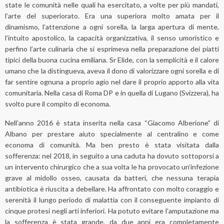
state le comunità nelle quali ha esercitato, a volte per più mandati,
l’arte del superiorato. Era una superiora molto amata per il
dinamismo, l’attenzione a ogni sorella, la larga apertura di mente,
l’intuito apostolico, la capacità organizzativa, il senso umoristico e
perfino l’arte culinaria che si esprimeva nella preparazione dei piatti
tipici della buona cucina emiliana. Sr Elide, con la semplicità e il calore
umano che la distingueva, aveva il dono di valorizzare ogni sorella e di
far sentire ognuna a proprio agio nel dare il proprio apporto alla vita
comunitaria. Nella casa di Roma DP e in quella di Lugano (Svizzera), ha
svolto pure il compito di economa.
Nell’anno 2016 è stata inserita nella casa “Giacomo Alberione” di
Albano per prestare aiuto specialmente al centralino e come
economa di comunità. Ma ben presto è stata visitata dalla
sofferenza: nel 2018, in seguito a una caduta ha dovuto sottoporsi a
un intervento chirurgico che a sua volta le ha provocato un’infezione
grave al midollo osseo, causata da batteri, che nessuna terapia
antibiotica è riuscita a debellare. Ha affrontato con molto coraggio e
serenità il lungo periodo di malattia con il conseguente impianto di
cinque protesi negli arti inferiori. Ha potuto evitare l’amputazione ma
la sofferenza è stata grande, da due anni era completamente