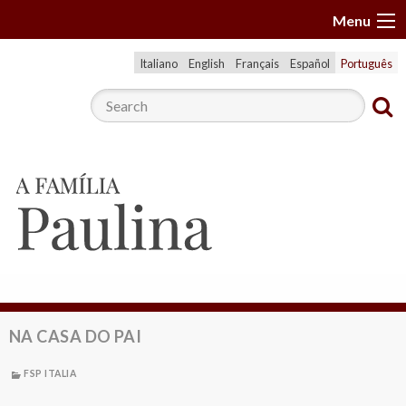
S
Menu
k
i
Italiano
English
Français
Español
Português
p
t
o
c
o
n
t
e
n
t
NA CASA DO PAI
FSP ITALIA