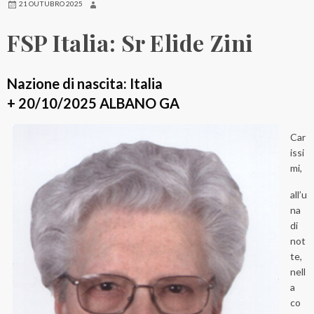
21 OUTUBRO 2025
FSP Italia: Sr Elide Zini
Nazione di nascita: Italia
+ 20/10/2025 ALBANO GA
Car
issi
mi,
all’u
na
di
not
te,
nell
a
co