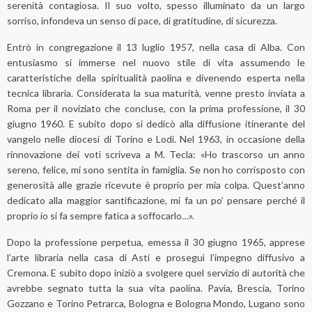
serenità contagiosa. Il suo volto, spesso illuminato da un largo
sorriso, infondeva un senso di pace, di gratitudine, di sicurezza.
Entrò in congregazione il 13 luglio 1957, nella casa di Alba. Con
entusiasmo si immerse nel nuovo stile di vita assumendo le
caratteristiche della spiritualità paolina e divenendo esperta nella
tecnica libraria. Considerata la sua maturità, venne presto inviata a
Roma per il noviziato che concluse, con la prima professione, il 30
giugno 1960. E subito dopo si dedicò alla diffusione itinerante del
vangelo nelle diocesi di Torino e Lodi. Nel 1963, in occasione della
rinnovazione dei voti scriveva a M. Tecla: «Ho trascorso un anno
sereno, felice, mi sono sentita in famiglia. Se non ho corrisposto con
generosità alle grazie ricevute è proprio per mia colpa. Quest’anno
dedicato alla maggior santificazione, mi fa un po’ pensare perché il
proprio io si fa sempre fatica a soffocarlo…».
Dopo la professione perpetua, emessa il 30 giugno 1965, apprese
l’arte libraria nella casa di Asti e proseguì l’impegno diffusivo a
Cremona. E subito dopo iniziò a svolgere quel servizio di autorità che
avrebbe segnato tutta la sua vita paolina. Pavia, Brescia, Torino
Gozzano e Torino Petrarca, Bologna e Bologna Mondo, Lugano sono