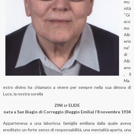
mu
nità
“Gi
aco
mo
Alb
erio
ne”
di
Alb
ano
, il
Ma
estro divino ha chiamato a vivere per sempre nella sua dimora di
Luce, la nostra sorella
ZINI sr ELIDE
nata a San Biagio di Correggio (Reggio Emilia) l’8 novembre 1934
Apparteneva a una laboriosa famiglia emiliana dalla quale aveva
ereditato un forte senso di responsabilità, una mentalità aperta, una