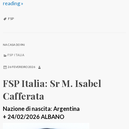
reading
F
»
S
P
FSP
I
t
a
NA CASA DO PAI
l
FSP ITALIA
i
a
26 FEVEREIRO 2026
:
FSP Italia: Sr M. Isabel
S
r
Cafferata
A
g
Nazione di nascita: Argentina
n
+ 24/02/2026 ALBANO
e