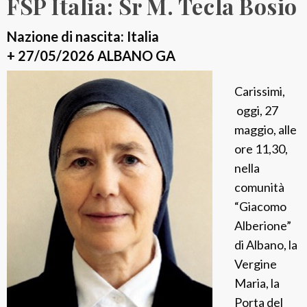
FSP Italia: Sr M. Tecla Bosio
S
r
Nazione di nascita: Italia
R
+ 27/05/2026 ALBANO GA
i
t
Carissimi,
a
oggi, 27
M
maggio, alle
a
ore 11,30,
r
nella
i
comunità
a
“Giacomo
A
Alberione”
l
di Albano, la
o
Vergine
j
Maria, la
a
Porta del