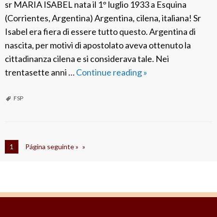
sr MARIA ISABEL nata il 1° luglio 1933 a Esquina
(Corrientes, Argentina) Argentina, cilena, italiana! Sr
Isabel era fiera di essere tutto questo. Argentina di
nascita, per motivi di apostolato aveva ottenuto la
cittadinanza cilena e si considerava tale. Nei
trentasette anni …
Continue reading
F
»
S
P
FSP
I
t
a
1
Página seguinte »
l
i
a
:
S