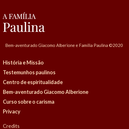
r
M
.
I
s
a
Bem-aventurado Giacomo Alberione e Família Paulina ©2020
b
e
História e Missão
l
Testemunhos paulinos
C
Centro de espiritualidade
a
f
Bem-aventurado Giacomo Alberione
f
Curso sobre o carisma
e
Privacy
r
a
Credits