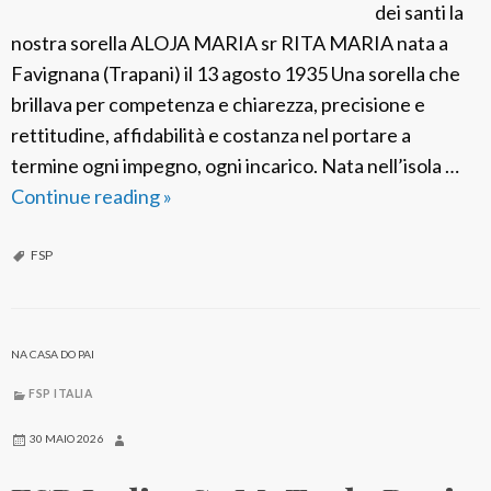
dei santi la
nostra sorella ALOJA MARIA sr RITA MARIA nata a
Favignana (Trapani) il 13 agosto 1935 Una sorella che
brillava per competenza e chiarezza, precisione e
rettitudine, affidabilità e costanza nel portare a
termine ogni impegno, ogni incarico. Nata nell’isola …
Continue reading
F
»
S
P
FSP
I
t
a
NA CASA DO PAI
l
FSP ITALIA
i
a
30 MAIO 2026
: