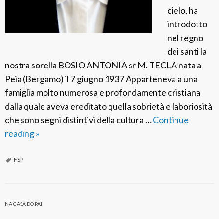
cielo, ha
introdotto
nel regno
dei santi la
nostra sorella BOSIO ANTONIA sr M. TECLA nata a
Peia (Bergamo) il 7 giugno 1937 Apparteneva a una
famiglia molto numerosa e profondamente cristiana
dalla quale aveva ereditato quella sobrietà e laboriosità
che sono segni distintivi della cultura …
Continue
reading
F
»
S
P
FSP
I
t
a
NA CASA DO PAI
l