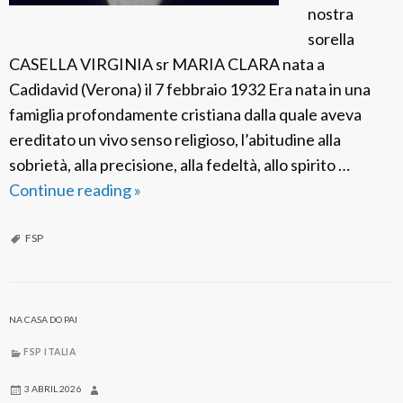
nostra
t
sorella
CASELLA VIRGINIA sr MARIA CLARA nata a
Cadidavid (Verona) il 7 febbraio 1932 Era nata in una
famiglia profondamente cristiana dalla quale aveva
ereditato un vivo senso religioso, l’abitudine alla
sobrietà, alla precisione, alla fedeltà, allo spirito …
Continue reading
F
»
S
P
FSP
I
t
a
NA CASA DO PAI
l
FSP ITALIA
i
a
3 ABRIL 2026