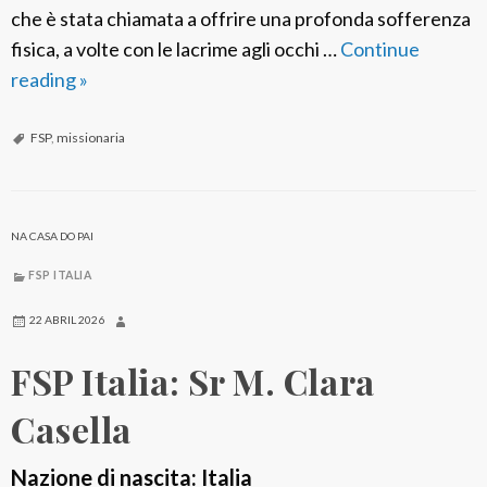
che è stata chiamata a offrire una profonda sofferenza
fisica, a volte con le lacrime agli occhi …
Continue
reading
F
»
S
P
FSP
,
missionaria
I
t
a
NA CASA DO PAI
l
FSP ITALIA
i
a
22 ABRIL 2026
:
FSP Italia: Sr M. Clara
S
r
Casella
M
.
Nazione di nascita: Italia