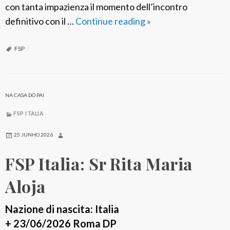
con tanta impazienza il momento dell’incontro
definitivo con il …
Continue reading
F
»
S
P
FSP
I
t
a
NA CASA DO PAI
l
FSP ITALIA
i
a
25 JUNHO 2026
:
FSP Italia: Sr Rita Maria
S
r
Aloja
M
.
Nazione di nascita: Italia
O
+ 23/06/2026 Roma DP