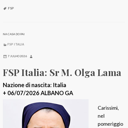
S
P
FSP
I
t
a
NA CASA DO PAI
l
FSP ITALIA
i
a
7 JULHO 2026
:
FSP Italia: Sr M. Olga Lama
S
r
Nazione di nascita: Italia
M
+ 06/07/2026 ALBANO GA
.
A
Carissimi,
s
nel
s
pomeriggio