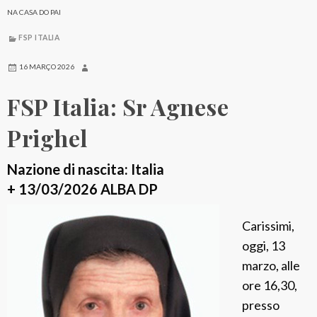
a
NA CASA DO PAI
l
FSP ITALIA
i
a
16 MARÇO 2026
:
FSP Italia: Sr Agnese
S
r
Prighel
M
.
Nazione di nascita: Italia
R
+ 13/03/2026 ALBA DP
o
Carissimi,
m
oggi, 13
a
marzo, alle
n
ore 16,30,
a
presso
G