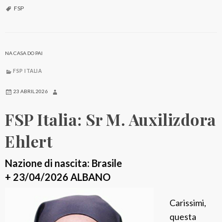
P
FSP
I
t
a
NA CASA DO PAI
l
FSP ITALIA
i
a
23 ABRIL 2026
:
FSP Italia: Sr M. Auxilizdora
S
r
Ehlert
P
a
Nazione di nascita: Brasile
o
+ 23/04/2026 ALBANO
l
Carissimi,
a
questa
G