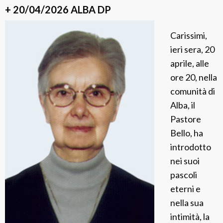
A
+ 20/04/2026 ALBA DP
u
Carissimi,
x
ieri sera, 20
i
aprile, alle
l
ore 20, nella
i
comunità di
z
Alba, il
d
Pastore
o
Bello, ha
r
introdotto
a
nei suoi
E
pascoli
h
eterni e
l
nella sua
e
intimità, la
r