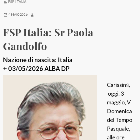
FSP ITALIA
i
a
4 MAIO 2026
:
FSP Italia: Sr Paola
S
r
Gandolfo
M
.
Nazione di nascita: Italia
T
+ 03/05/2026 ALBA DP
e
Carissimi,
c
oggi, 3
l
maggio, V
a
Domenica
B
del Tempo
o
Pasquale,
s
alle ore
i