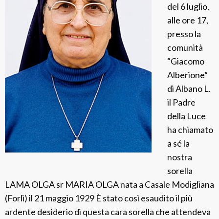
u
del 6 luglio,
n
alle ore 17,
t
presso la
a
comunità
C
“Giacomo
e
Alberione”
r
di Albano L.
r
il Padre
i
della Luce
ha chiamato
a sé la
nostra
sorella
LAMA OLGA sr MARIA OLGA nata a Casale Modigliana
(Forlì) il 21 maggio 1929 È stato così esaudito il più
ardente desiderio di questa cara sorella che attendeva