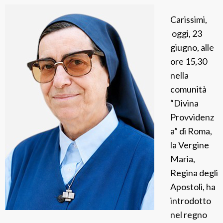
l
Carissimi,
g
oggi, 23
a
giugno, alle
L
ore 15,30
a
nella
m
comunità
a
“Divina
Provvidenz
a” di Roma,
la Vergine
Maria,
Regina degli
Apostoli, ha
introdotto
nel regno