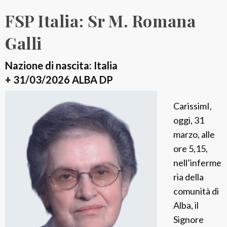
:
FSP Italia: Sr M. Romana
S
r
Galli
M
.
Nazione di nascita: Italia
C
+ 31/03/2026 ALBA DP
l
CarissimI,
a
oggi, 31
r
marzo, alle
a
ore 5,15,
C
nell’inferme
a
ria della
s
comunità di
e
Alba, il
l
Signore
l