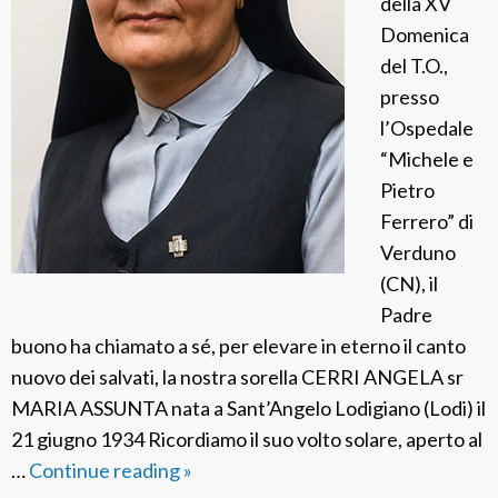
della XV
Domenica
del T.O.,
presso
l’Ospedale
“Michele e
Pietro
Ferrero” di
Verduno
(CN), il
Padre
buono ha chiamato a sé, per elevare in eterno il canto
nuovo dei salvati, la nostra sorella CERRI ANGELA sr
MARIA ASSUNTA nata a Sant’Angelo Lodigiano (Lodi) il
21 giugno 1934 Ricordiamo il suo volto solare, aperto al
…
Continue reading
F
»