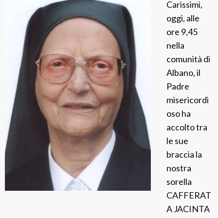
Carissimi,
s
oggi, alle
e
ore 9,45
P
nella
r
comunità di
i
Albano, il
g
Padre
h
misericordi
e
oso ha
l
accolto tra
le sue
braccia la
nostra
sorella
CAFFERAT
A JACINTA