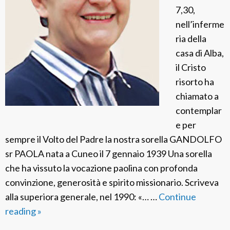
7,30,
o
nell’inferme
ria della
casa di Alba,
il Cristo
risorto ha
chiamato a
contemplar
e per
sempre il Volto del Padre la nostra sorella GANDOLFO
sr PAOLA nata a Cuneo il 7 gennaio 1939 Una sorella
che ha vissuto la vocazione paolina con profonda
convinzione, generosità e spirito missionario. Scriveva
alla superiora generale, nel 1990: «… …
Continue
reading
F
»
S