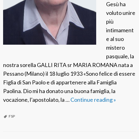
Gesù ha
a
voluto unire
più
intimament
e al suo
mistero
pasquale, la
nostra sorella GALLI RITA sr MARIA ROMANA nata a
Pessano (Milano) il 18 luglio 1933 «Sono felice di essere
Figlia di San Paolo e di appartenere alla Famiglia
Paolina. Dio mi ha donato una buona famiglia, la
vocazione, l’apostolato, la …
Continue reading
F
»
S
P
FSP
I
t