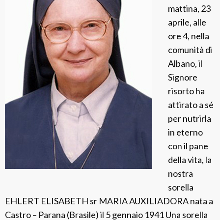
mattina, 23
a
aprile, alle
n
ore 4, nella
d
comunità di
o
Albano, il
l
Signore
f
risorto ha
o
attirato a sé
per nutrirla
in eterno
con il pane
della vita, la
nostra
sorella
EHLERT ELISABETH sr MARIA AUXILIADORA nata a
Castro – Parana (Brasile) il 5 gennaio 1941 Una sorella