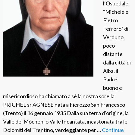
l’Ospedale
a
“Michele e
l
Pietro
l
Ferrero” di
i
Verduno,
poco
distante
dalla città di
Alba, il
Padre
buono e
misericordioso ha chiamato a sé la nostra sorella
PRIGHEL sr AGNESE nata a Fierozzo San Francesco
(Trento) il 16 gennaio 1935 Dalla sua terra d’origine, la
Valle dei Mòcheni o Valle Incantata, incastonata tra le
Dolomiti del Trentino, verdeggiante per …
Continue