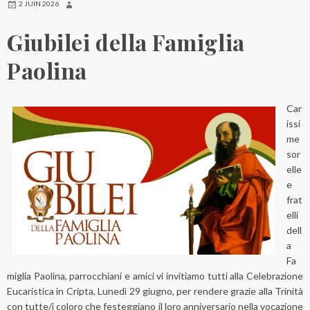
2 JUIN 2026
Giubilei della Famiglia
Paolina
Car
issi
me
sor
elle
e
frat
elli
dell
a
Fa
miglia Paolina, parrocchiani e amici vi invitiamo tutti alla Celebrazione
Eucaristica in Cripta, Lunedì 29 giugno, per rendere grazie alla Trinità
con tutte/i coloro che festeggiano il loro anniversario nella vocazione