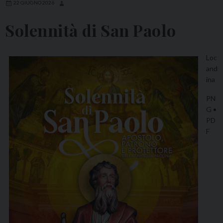
22 GIUGNO 2026
Solennità di San Paolo
Loc
and
ina
PN
G
•
PD
F