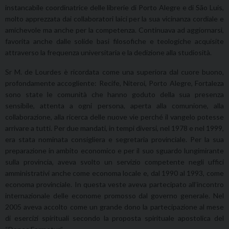
instancabile coordinatrice delle librerie di Porto Alegre e di São Luis,
molto apprezzata dai collaboratori laici per la sua vicinanza cordiale e
amichevole ma anche per la competenza. Continuava ad aggiornarsi,
favorita anche dalle solide basi filosofiche e teologiche acquisite
attraverso la frequenza universitaria e la dedizione alla studiosità.
Sr M. de Lourdes è ricordata come una superiora dal cuore buono,
profondamente accogliente: Recife, Niteroi, Porto Alegre, Fortaleza
sono state le comunità che hanno goduto della sua presenza
sensibile, attenta a ogni persona, aperta alla comunione, alla
collaborazione, alla ricerca delle nuove vie perché il vangelo potesse
arrivare a tutti. Per due mandati, in tempi diversi, nel 1978 e nel 1999,
era stata nominata consigliera e segretaria provinciale. Per la sua
preparazione in ambito economico e per il suo sguardo lungimirante
sulla provincia, aveva svolto un servizio competente negli uffici
amministrativi anche come economa locale e, dal 1990 al 1993, come
economa provinciale. In questa veste aveva partecipato all’incontro
internazionale delle econome promosso dal governo generale. Nel
2005 aveva accolto come un grande dono la partecipazione al mese
di esercizi spirituali secondo la proposta spirituale apostolica del