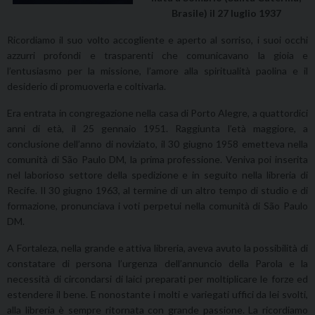
Brasile) il 27 luglio 1937
Ricordiamo il suo volto accogliente e aperto al sorriso, i suoi occhi
azzurri profondi e trasparenti che comunicavano la gioia e
l’entusiasmo per la missione, l’amore alla spiritualità paolina e il
desiderio di promuoverla e coltivarla.
Era entrata in congregazione nella casa di Porto Alegre, a quattordici
anni di età, il 25 gennaio 1951. Raggiunta l’età maggiore, a
conclusione dell’anno di noviziato, il 30 giugno 1958 emetteva nella
comunità di São Paulo DM, la prima professione. Veniva poi inserita
nel laborioso settore della spedizione e in seguito nella libreria di
Recife. Il 30 giugno 1963, al termine di un altro tempo di studio e di
formazione, pronunciava i voti perpetui nella comunità di São Paulo
DM.
A Fortaleza, nella grande e attiva libreria, aveva avuto la possibilità di
constatare di persona l’urgenza dell’annuncio della Parola e la
necessità di circondarsi di laici preparati per moltiplicare le forze ed
estendere il bene. E nonostante i molti e variegati uffici da lei svolti,
alla libreria è sempre ritornata con grande passione. La ricordiamo