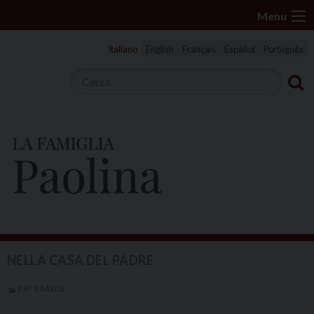
S
Menu
k
i
Italiano
English
Français
Español
Português
p
t
o
c
o
n
t
e
n
t
NELLA CASA DEL PADRE
FSP BRASILE