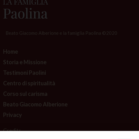
Beato Giacomo Alberione e la famiglia Paolina ©2020
Home
Storia e Missione
Testimoni Paolini
Centro di spiritualità
Corso sul carisma
Beato Giacomo Alberione
Privacy
Credits