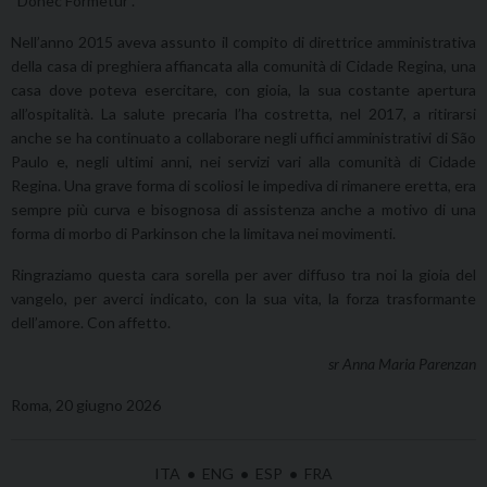
“Donec Formetur”.
Nell’anno 2015 aveva assunto il compito di direttrice amministrativa
della casa di preghiera affiancata alla comunità di Cidade Regina, una
casa dove poteva esercitare, con gioia, la sua costante apertura
all’ospitalità. La salute precaria l’ha costretta, nel 2017, a ritirarsi
anche se ha continuato a collaborare negli uffici amministrativi di São
Paulo e, negli ultimi anni, nei servizi vari alla comunità di Cidade
Regina. Una grave forma di scoliosi le impediva di rimanere eretta, era
sempre più curva e bisognosa di assistenza anche a motivo di una
forma di morbo di Parkinson che la limitava nei movimenti.
Ringraziamo questa cara sorella per aver diffuso tra noi la gioia del
vangelo, per averci indicato, con la sua vita, la forza trasformante
dell’amore. Con affetto.
sr Anna Maria Parenzan
Roma, 20 giugno 2026
ITA
•
ENG
•
ESP
•
FRA