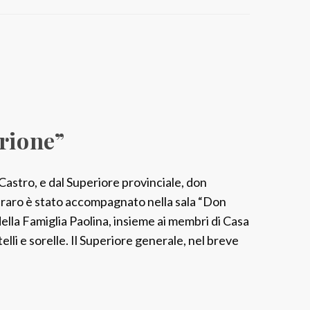
C
e
l
e
b
r
a
rione”
z
i
o
Castro, e dal Superiore provinciale, don
n
eraro è stato accompagnato nella sala “Don
e
ella Famiglia Paolina, insieme ai membri di Casa
e
elli e sorelle. Il Superiore generale, nel breve
u
c
a