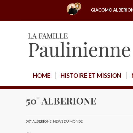
A
GIACOMO ALBERIO
l
l
e
r
a
u
c
o
HOME
HISTOIRE ET MISSION
n
t
e
50° ALBERIONE
n
u
50° ALBERIONE
,
NEWS DU MONDE