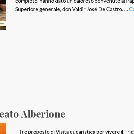
completo, hanno dato un caloroso benvenuto al Papa 
e
Superiore generale, don Valdir José De Castro. …
C
l
r
i
n
n
o
v
a
t
o
“
M
 Beato Alberione
u
s
e
Tre proposte di Visita eucaristica per vivere il Tr