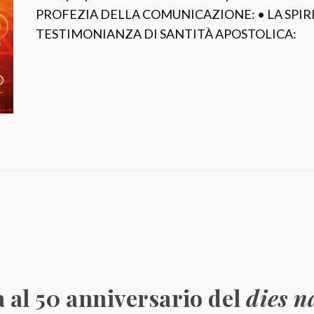
o
PROFEZIA DELLA COMUNICAZIONE: • LA SPIR
D
TESTIMONIANZA DI SANTITÀ APOSTOLICA:
o
n
A
l
b
e
r
i
o
n
e
”
a al 50 anniversario del
dies n