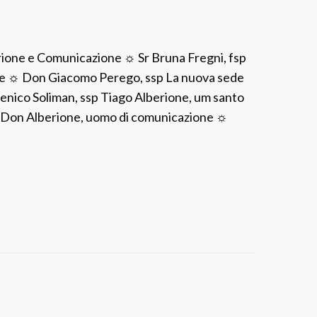
r
B
a
e
n
a
ione e Comunicazione ☼ Sr Bruna Fregni, fsp
c
t
ppe ☼ Don Giacomo Perego, ssp La nuova sede
e
o
nico Soliman, ssp Tiago Alberione, um santo
s
A
sp Don Alberione, uomo di comunicazione ☼
c
l
o
b
a
e
l
r
l
i
a
o
F
n
a
e
m
i