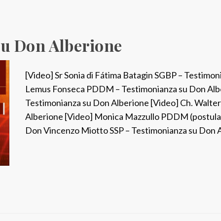
a
m
p
su Don Alberione
a
r
[Video] Sr Sonia di Fátima Batagin SGBP – Testimon
e
Lemus Fonseca PDDM – Testimonianza su Don Alber
l
Testimonianza su Don Alberione [Video] Ch. Walte
a
Alberione [Video] Monica Mazzullo PDDM (postulan
t
Don Vincenzo Miotto SSP – Testimonianza su Don A
i
v
a
a
l
5
0