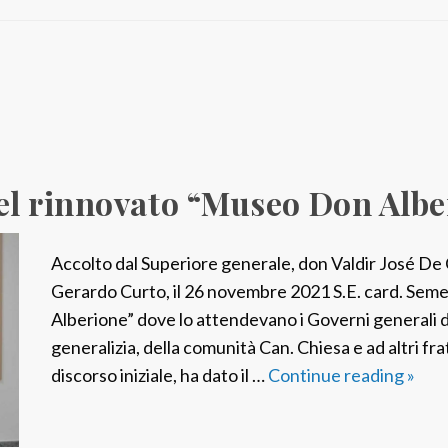
l rinnovato “Museo Don Albe
Accolto dal Superiore generale, don Valdir José De 
Gerardo Curto, il 26 novembre 2021 S.E. card. Sem
Alberione” dove lo attendevano i Governi generali d
generalizia, della comunità Can. Chiesa e ad altri frat
discorso iniziale, ha dato il …
Continue reading
R
»
o
m