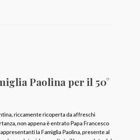
r
i
s
t
i
c
a
p
e
iglia Paolina per il 50°
r
i
l
5
ntina, riccamente ricoperta da affreschi
0
portanza, non appena è entrato Papa Francesco
°
appresentanti la Famiglia Paolina, presente al
a