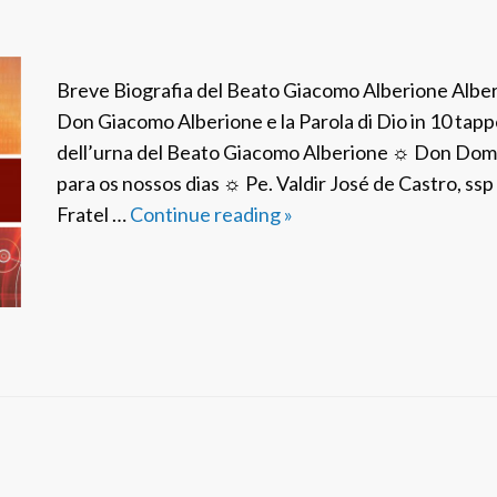
Breve Biografia del Beato Giacomo Alberione Alber
Don Giacomo Alberione e la Parola di Dio in 10 ta
dell’urna del Beato Giacomo Alberione ☼ Don Dome
para os nossos dias ☼ Pe. Valdir José de Castro, s
Fratel …
Continue reading
C
»
a
r
t
e
l
l
a
s
t