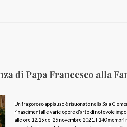
a
:
I
n
a
u
g
u
r
nza di Papa Francesco alla Fam
a
z
i
o
Un fragoroso applauso è risuonato nella Sala Cleme
n
rinascimentali e varie opere d’arte di notevole im
e
alle ore 12.15 del 25 novembre 2021. I 140 membri r
d