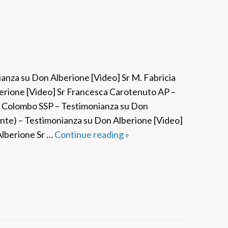
g
l
i
a
P
a
ianza su Don Alberione [Video] Sr M. Fabricia
o
ione [Video] Sr Francesca Carotenuto AP –
l
r Colombo SSP – Testimonianza su Don
i
te) – Testimonianza su Don Alberione [Video]
n
lberione Sr …
Continue reading
[
»
a
V
p
i
e
d
r
e
i
o
l
]