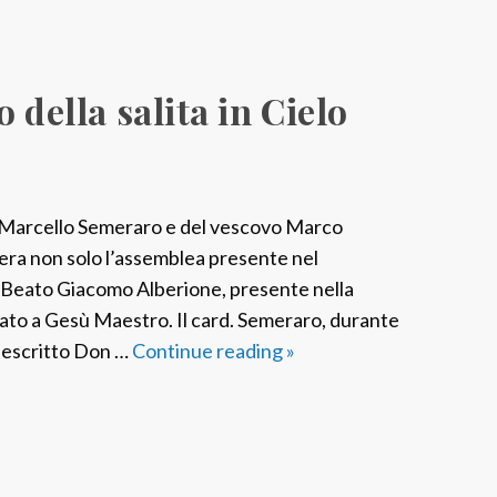
 della salita in Cielo
e Marcello Semeraro e del vescovo Marco
c’era non solo l’assemblea presente nel
 Beato Giacomo Alberione, presente nella
icato a Gesù Maestro. Il card. Semeraro, durante
 descritto Don …
Continue reading
R
»
o
m
a
: