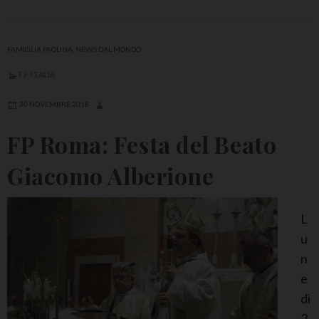
e
t
a
l
FAMIGLIA PAOLINA
,
NEWS DAL MONDO
i
FP ITALIA
a
:
30 NOVEMBRE 2018
I
FP Roma: Festa del Beato
n
c
Giacomo Alberione
o
n
L
t
u
r
n
o
e
d
dì
i
2