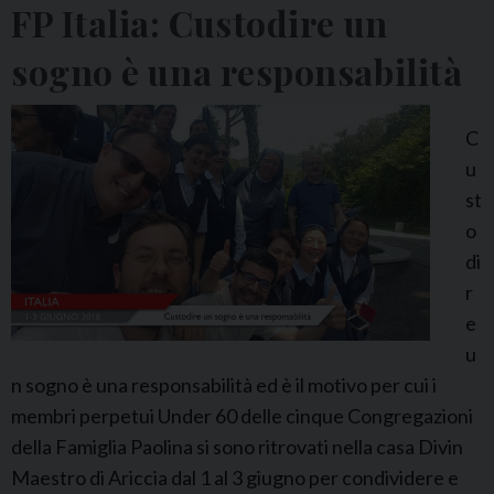
FP Italia: Custodire un
u
p
sogno è una responsabilità
e
r
C
i
u
o
st
r
o
e
di
g
r
e
e
n
u
e
n sogno è una responsabilità ed è il motivo per cui i
r
membri perpetui Under 60 delle cinque Congregazioni
a
della Famiglia Paolina si sono ritrovati nella casa Divin
l
Maestro di Ariccia dal 1 al 3 giugno per condividere e
e