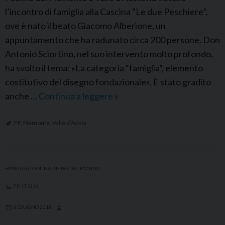
l
u
l’incontro di famiglia alla Cascina “Le due Peschiere”,
i
n
ove è nato il beato Giacomo Alberione, un
a
g
appuntamento che ha radunato circa 200 persone. Don
P
o
Antonio Sciortino, nel suo intervento molto profondo,
a
ha svolto il tema: «La categoria “famiglia”, elemento
o
costitutivo del disegno fondazionale». È stato gradito
l
anche …
Continua a leggere
F
»
i
P
n
A
FP
,
Piemonte
,
Valle d’Aosta
a
l
b
a
FAMIGLIA PAOLINA
,
NEWS DAL MONDO
:
FP ITALIA
I
l
8 GIUGNO 2018
S