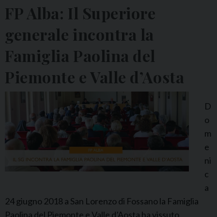
u
e
FP Alba: Il Superiore
b
M
i
generale incontra la
a
l
g
Famiglia Paolina del
e
g
i
Piemonte e Valle d’Aosta
i
d
o
e
r
D
l
i
o
l
n
m
a
o
e
F
V
ni
a
i
c
m
g
a
i
o
24 giugno 2018 a San Lorenzo di Fossano la Famiglia
g
l
Paolina del Piemonte e Valle d’Aosta ha vissuto