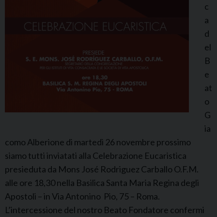
c
A
a
l
d
b
el
e
B
r
e
i
at
o
o
n
G
e
ia
como Alberione di martedì 26 novembre prossimo
siamo tutti inviatati alla Celebrazione Eucaristica
presieduta da Mons José Rodriguez Carballo O.F.M.
alle ore 18,30 nella Basilica Santa Maria Regina degli
Apostoli – in Via Antonino Pio, 75 – Roma.
L’intercessione del nostro Beato Fondatore confermi