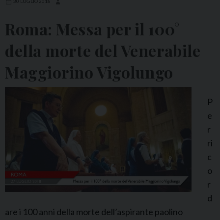
:
30 LUGLIO 2018
E
Roma: Messa per il 100°
s
e
della morte del Venerabile
r
Maggiorino Vigolungo
c
i
z
P
i
e
s
r
p
ri
i
c
r
o
i
r
t
d
u
are i 100 anni della morte dell’aspirante paolino