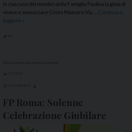
in ciascuno dei membri della Famiglia Paolina la gioia di
vivere e annunciare Cristo Maestro Via …
Continua a
leggere
F
»
e
s
FP
t
a
d
FAMIGLIA PAOLINA
,
NEWS DAL MONDO
e
FP ITALIA
l
B
3 GIUGNO 2019
e
FP Roma: Solenne
a
t
Celebrazione Giubilare
o
G