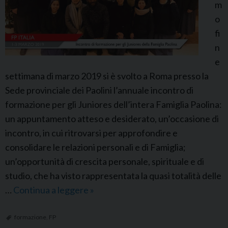
b
m
r
o
a
fi
z
n
i
e
o
settimana di marzo 2019 si è svolto a Roma presso la
n
Sede provinciale dei Paolini l’annuale incontro di
e
formazione per gli Juniores dell’intera Famiglia Paolina:
G
un appuntamento atteso e desiderato, un’occasione di
i
incontro, in cui ritrovarsi per approfondire e
u
consolidare le relazioni personali e di Famiglia;
b
un’opportunità di crescita personale, spirituale e di
i
studio, che ha visto rappresentata la quasi totalità delle
l
…
Continua a leggere
F
»
a
P
r
I
formazione
,
FP