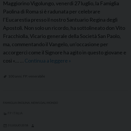
a
Maggiorino Vigolungo, venerdì 27 luglio, la Famiglia
l
Paolina di Roma si è radunata per celebrare
i
l’Eucarestia presso il nostro Santuario Regina degli
d
Apostoli. Non solo un ricordo, ha sottolineato don Vito
i
Fracchiolla, Vicario generale della Società San Paolo,
F
ma, commentando il Vangelo, un’occasione per
a
accorgerci come il Signore ha agito in questo giovane e
m
così «… …
Continua a leggere
R
»
i
o
g
m
100 anni
,
FP
,
venerabile
l
a
i
:
a
M
FAMIGLIA PAOLINA
,
NEWS DAL MONDO
P
e
FP ITALIA
a
s
o
s
3 LUGLIO 2018