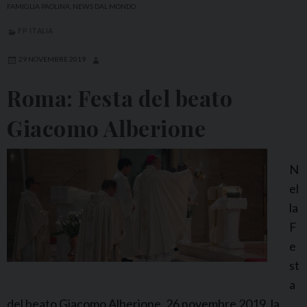
FAMIGLIA PAOLINA
,
NEWS DAL MONDO
FP ITALIA
29 NOVEMBRE 2019
Roma: Festa del beato
Giacomo Alberione
N
el
la
F
e
st
a
del beato Giacomo Alberione, 26 novembre 2019, la