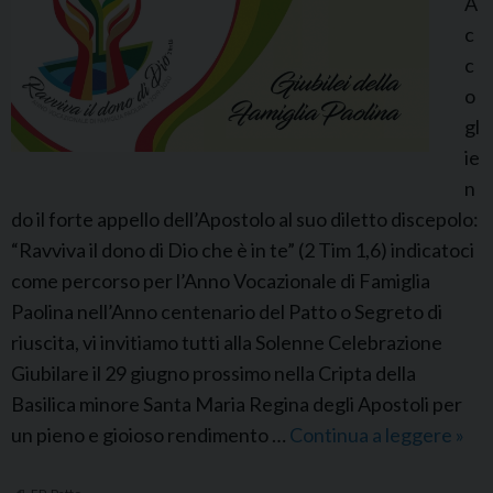
A
i
c
a
c
c
o
o
gl
m
ie
o
n
A
do il forte appello dell’Apostolo al suo diletto discepolo:
l
“Ravviva il dono di Dio che è in te” (2 Tim 1,6) indicatoci
b
come percorso per l’Anno Vocazionale di Famiglia
e
Paolina nell’Anno centenario del Patto o Segreto di
r
riuscita, vi invitiamo tutti alla Solenne Celebrazione
i
Giubilare il 29 giugno prossimo nella Cripta della
o
Basilica minore Santa Maria Regina degli Apostoli per
n
un pieno e gioioso rendimento …
Continua a leggere
F
»
e
P