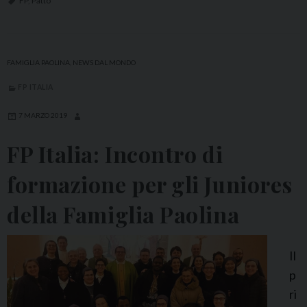
R
FP
,
Patto
o
m
a
FAMIGLIA PAOLINA
,
NEWS DAL MONDO
:
FP ITALIA
S
o
7 MARZO 2019
l
FP Italia: Incontro di
e
n
formazione per gli Juniores
n
della Famiglia Paolina
e
C
e
Il
l
p
e
ri