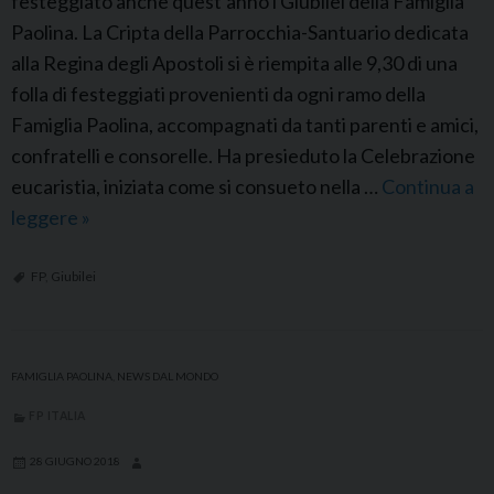
festeggiato anche quest’anno i Giubilei della Famiglia
z
o
Paolina. La Cripta della Parrocchia-Santuario dedicata
a
r
alla Regina degli Apostoli si è riempita alle 9,30 di una
c
t
folla di festeggiati provenienti da ogni ramo della
a
e
Famiglia Paolina, accompagnati da tanti parenti e amici,
r
d
confratelli e consorelle. Ha presieduto la Celebrazione
i
e
eucaristia, iniziata come si consueto nella …
Continua a
s
l
leggere
F
»
m
V
P
a
e
R
FP
,
Giubilei
t
n
o
i
e
m
c
r
a
a
FAMIGLIA PAOLINA
,
NEWS DAL MONDO
a
:
b
FP ITALIA
G
i
i
28 GIUGNO 2018
l