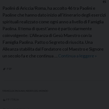
ei
i
c
Paolini di Ariccia/Roma, ha accolto 46 tra Paolini e
g
o
Paoline che hanno dato inizio all’itinerario degli esercizi
l
m
spirituali realizzato come ogni anno a livello di Famiglia
i
o
Paolina. Il tema di quest’anno è particolarmente
a
A
coinvolgente: L’Alleanza di Gesù Maestro con la
P
l
Famiglia Paolina. Patto o Segreto di riuscita. Una
a
b
Alleanza stabilita dal Fondatore col Maestro e Signore
o
e
un secolo fa e che continua …
Continua a leggere
F
»
l
r
P
i
i
I
FSP
n
o
t
a
n
a
e
l
FAMIGLIA PAOLINA
,
NEWS DAL MONDO
i
FP ITALIA
a