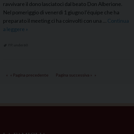
ravvivare il dono lasciatoci dal beato Don Alberione.
i
Nel pomeriggio di venerdì 1 giugno l’équipe che ha
n
preparato il meeting ci ha coinvolti con una …
Continua
c
a leggere
F
»
o
P
n
I
FP
,
under60
t
t
r
a
a
l
l
« Pagina precedente
Pagina successiva »
i
a
a
F
:
a
C
m
u
i
s
g
t
l