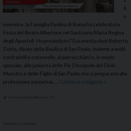
f
6
o
n
r
ovembre, la Famiglia Paolina di Roma ha celebrato la
m
Festa del Beato Alberione nel Santuario Maria Regina
a
degli Apostoli. Ha presieduto l’Eucarestia dom Roberto
z
Dotta, Abate della Basilica di San Paolo, insieme a molti
i
confratelli e consorelle, ai parrocchiani e, in modo
o
speciale, alle juniores delle Pie Discepole del Divin
n
Maestro e delle Figlie di San Paolo che si preparano alla
e
professione perpetua, …
Continua a leggere
F
»
p
P
e
R
Festa del Beato Alberione
,
FP
r
o
g
m
l
a
FSP
,
NEWS DAL MONDO
i
: