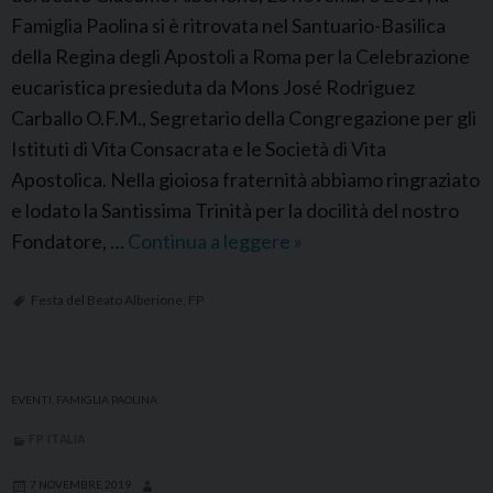
Famiglia Paolina si è ritrovata nel Santuario-Basilica
della Regina degli Apostoli a Roma per la Celebrazione
eucaristica presieduta da Mons José Rodriguez
Carballo O.F.M., Segretario della Congregazione per gli
Istituti di Vita Consacrata e le Società di Vita
Apostolica. Nella gioiosa fraternità abbiamo ringraziato
e lodato la Santissima Trinità per la docilità del nostro
Fondatore, …
Continua a leggere
R
»
o
m
Festa del Beato Alberione
,
FP
a
:
F
EVENTI
,
FAMIGLIA PAOLINA
e
FP ITALIA
s
t
7 NOVEMBRE 2019