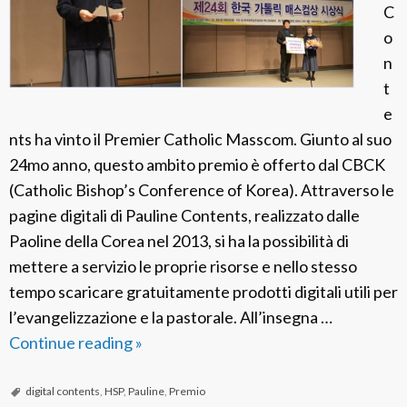
l
C
l
o
e
n
F
t
i
e
g
nts ha vinto il Premier Catholic Masscom. Giunto al suo
l
24mo anno, questo ambito premio è offerto dal CBCK
i
(Catholic Bishop’s Conference of Korea). Attraverso le
e
pagine digitali di Pauline Contents, realizzato dalle
d
Paoline della Corea nel 2013, si ha la possibilità di
i
mettere a servizio le proprie risorse e nello stesso
S
tempo scaricare gratuitamente prodotti digitali utili per
a
l’evangelizzazione e la pastorale. All’insegna …
n
Continue reading
F
»
P
S
a
P
digital contents
,
HSP
,
Pauline
,
Premio