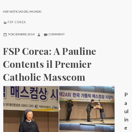
o
r
HSP
,
NOTICIAS DEL MUNDO
e
FSP COREA
a
:
9 DICIEMBRE 2014
COMMENT
O
FSP Corea: A Pauline
p
e
Contents il Premier
r
Catholic Masscom
a
O
m
P
n
a
i
ul
a
in
a
e