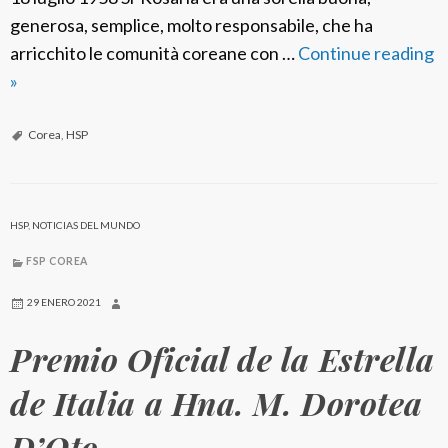
generosa, semplice, molto responsabile, che ha
arricchito le comunità coreane con …
Continue reading
F
»
S
P
Corea
,
HSP
C
o
r
HSP
,
NOTICIAS DEL MUNDO
e
FSP COREA
a
:
29 ENERO 2021
S
Premio Oficial de la Estrella
r
R
de Italia a Hna. M. Dorotea
o
D’Oto
s