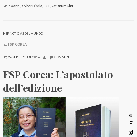
a
P
40 anni
,
Cyber Bibbia
,
HSP
,
Ut Unum Sint
l
C
i
o
a
r
HSP
,
NOTICIAS DEL MUNDO
a
e
H
FSP COREA
a
n
:
26 SEPTIEMBRE 2016
COMMENT
a
4
.
FSP Corea: L’apostolato
0
M
°
dell’edizione
.
a
D
n
o
L
n
r
e
i
o
Fi
v
t
gl
e