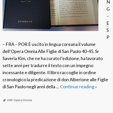
r
N
e
G
a
–
l
E
m
S
o
P
n
– FRA – POR È uscito in lingua coreana il volume
d
dell’Opera Omnia Alle Figlie di San Paolo 40-45. Sr
o
Saveria Kim, che ne ha curato l’edizione, ha lavorato
sette anni per tradurre il testo con un impegno
incessante e diligente. Il libro raccoglie in ordine
cronologico la predicazione di don Alberione alle Figlie
di San Paolo negli anni della …
Continue reading
F
»
S
P
HSP
,
Opera Omnia
C