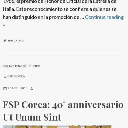
1966, el premio de Honor de Oficial de la Estrella de
Italia. Este reconocimiento se confiere a quienes se
han distinguido en la promoción de …
Continue reading
P
»
r
e
misionera
m
i
o
HSP
,
NOTICIAS DEL MUNDO
O
FSP COREA
f
i
26 ABRIL 2018
c
FSP Corea: 40° anniversario
i
a
Ut Unum Sint
l