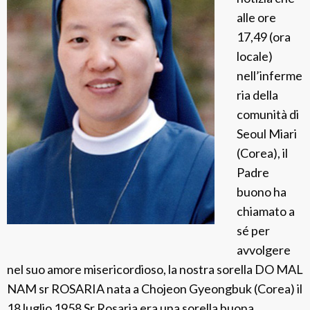
t
alle ore
e
17,49 (ora
locale)
nell’inferme
ria della
comunità di
Seoul Miari
(Corea), il
Padre
buono ha
chiamato a
sé per
avvolgere
nel suo amore misericordioso, la nostra sorella DO MAL
NAM sr ROSARIA nata a Chojeon Gyeongbuk (Corea) il
18 luglio 1958 Sr Rosaria era una sorella buona,