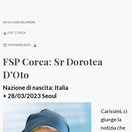
C
o
r
EN LA CASA DEL PADRE
e
FSP COREA
a
:
29 MARZO 2023
S
FSP Corea: Sr Dorotea
r
A
D’Oto
n
c
Nazione di nascita: Italia
i
+ 28/03/2023 Seoul
l
Carissimi, ci
l
giunge la
a
notizia che
L