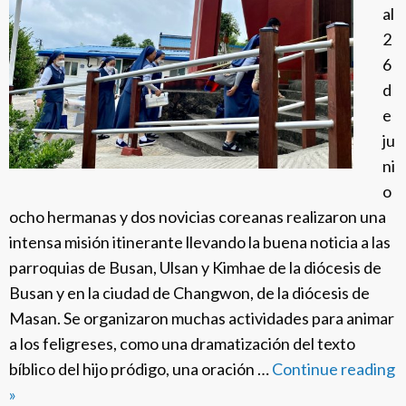
t
al
e
2
a
6
D
d
’
e
O
ju
t
ni
o
o
ocho hermanas y dos novicias coreanas realizaron una
intensa misión itinerante llevando la buena noticia a las
parroquias de Busan, Ulsan y Kimhae de la diócesis de
Busan y en la ciudad de Changwon, de la diócesis de
Masan. Se organizaron muchas actividades para animar
a los feligreses, como una dramatización del texto
bíblico del hijo pródigo, una oración …
Continue reading
U
»