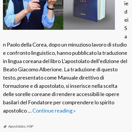
e
ie
r
a
d
s
D
ei
a
’
S
r
O
a
i
t
n Paolo della Corea, dopo un minuzioso lavoro di studio
o
o
e confronto linguistico, hanno pubblicato la traduzione
U
in lingua coreana del libro L’apostolato dell’edizione del
t
Beato Giacomo Alberione. La traduzione di questo
U
testo, presentato come Manuale direttivo di
n
formazione e di apostolato, si inserisce nella scelta
u
delle sorelle coreane di rendere accessibili le opere
m
basilari del Fondatore per comprendere lo spirito
S
apostolico …
Continue reading
F
»
i
S
n
P
Apostolato
,
HSP
t