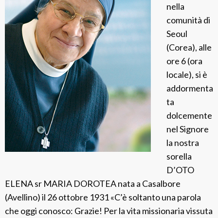
nella
e
comunità di
e
Seoul
(Corea), alle
ore 6 (ora
locale), si è
addormenta
ta
dolcemente
nel Signore
la nostra
sorella
D’OTO
ELENA sr MARIA DOROTEA nata a Casalbore
(Avellino) il 26 ottobre 1931 «C’è soltanto una parola
che oggi conosco: Grazie! Per la vita missionaria vissuta