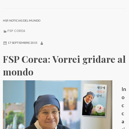
C
o
r
HSP
,
NOTICIAS DEL MUNDO
e
FSP COREA
a
:
17 SEPTIEMBRE 2015
L
FSP Corea: Vorrei gridare al
’
a
mondo
p
o
In
s
o
t
c
o
c
l
a
a