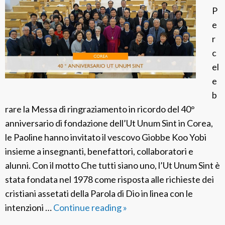
d
P
e
e
l
r
a
c
E
el
s
e
t
b
r
rare la Messa di ringraziamento in ricordo del 40°
e
anniversario di fondazione dell’Ut Unum Sint in Corea,
l
le Paoline hanno invitato il vescovo Giobbe Koo Yobi
l
insieme a insegnanti, benefattori, collaboratori e
a
alunni. Con il motto Che tutti siano uno, l’Ut Unum Sint è
d
stata fondata nel 1978 come risposta alle richieste dei
e
cristiani assetati della Parola di Dio in linea con le
I
intenzioni …
Continue reading
F
»
t
S