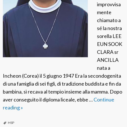
improvvisa
mente
chiamato a
sé la nostra
sorella LEE
EUN SOOK
CLARA sr
ANCILLA
nata a
Incheon (Corea) il 5 giugno 1947 Era la secondogenita
di una famiglia di sei figli, di tradizione buddista e fin da
bambina, si recava al tempio insieme alla mamma. Dopo
aver conseguito il diploma liceale, ebbe …
Continue
reading
F
»
S
P
HSP