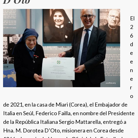
a
r
El
i
2
a
6
D
d
o
e
e
n
e
r
o
de 2021, en la casa de Miari (Corea), el Embajador de
Italia en Seúl, Federico Failla, en nombre del Presidente
de la República Italiana Sergio Mattarella, entregó a
Hna. M. Dorotea D’Oto, misionera en Corea desde