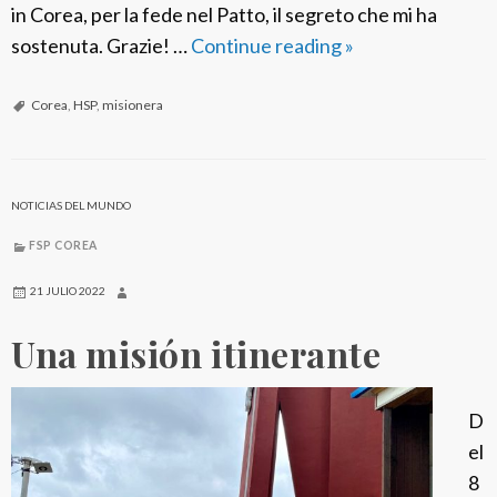
in Corea, per la fede nel Patto, il segreto che mi ha
sostenuta. Grazie! …
Continue reading
F
»
S
P
Corea
,
HSP
,
misionera
C
o
r
NOTICIAS DEL MUNDO
e
FSP COREA
a
:
21 JULIO 2022
S
Una misión itinerante
r
D
o
D
r
el
o
8