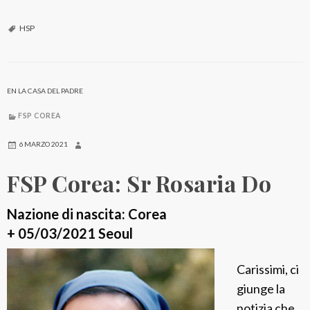
n
a
HSP
m
i
s
EN LA CASA DEL PADRE
i
FSP COREA
ó
n
6 MARZO 2021
i
FSP Corea: Sr Rosaria Do
t
i
Nazione di nascita: Corea
n
+ 05/03/2021 Seoul
e
r
Carissimi, ci
a
giunge la
n
notizia che