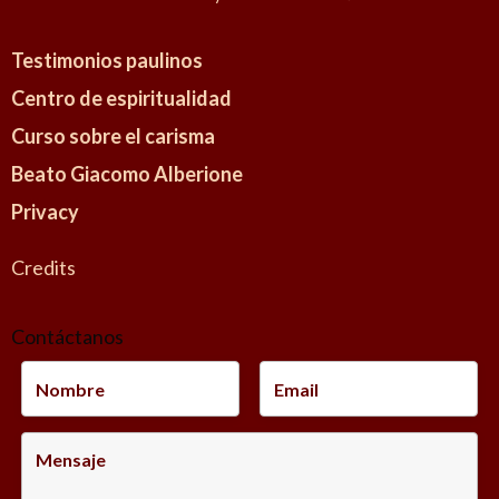
n
t
Testimonios paulinos
e
Centro de espiritualidad
n
Curso sobre el carisma
t
s
Beato Giacomo Alberione
i
Privacy
l
P
Credits
r
e
Contáctanos
m
i
e
r
C