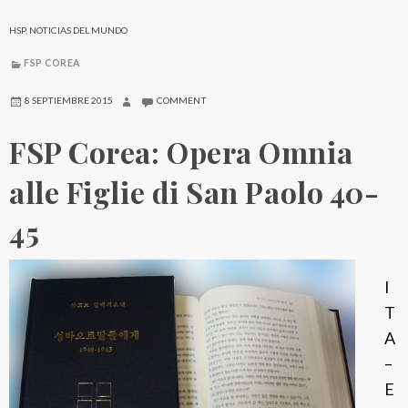
o
r
HSP
,
NOTICIAS DEL MUNDO
e
FSP COREA
a
:
8 SEPTIEMBRE 2015
COMMENT
V
FSP Corea: Opera Omnia
o
r
alle Figlie di San Paolo 40-
r
45
e
i
g
I
r
T
i
A
d
–
a
E