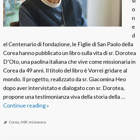
si
t
o
o
n
d
e
e
d
l
el Centenario di fondazione, le Figlie di San Paolo della
l
Corea hanno pubblicato un libro sulla vita di sr. Dorotea
’
D’Oto, una paolina italiana che vive come missionaria in
e
Corea da 49 anni. Il titolo del libro è Vorrei gridare al
d
mondo. Il progetto, realizzato da sr. Giacomina Heo
i
dopo aver intervistato e dialogato con sr. Dorotea,
z
propone una testimonianza viva della storia della …
i
Continue reading
F
»
o
S
n
P
Corea
,
HSP
,
misionera
e
C