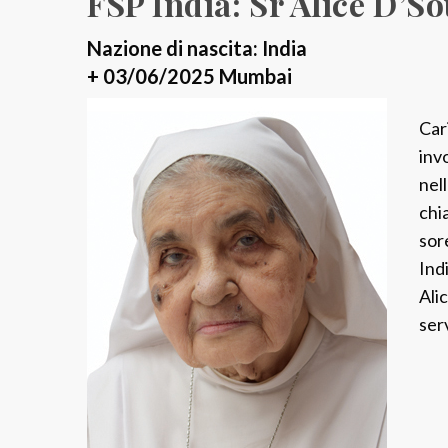
FSP India: Sr Alice D’S
Nazione di nascita: India
+ 03/06/2025 Mumbai
Car
inv
nel
chia
sor
Ind
Ali
ser