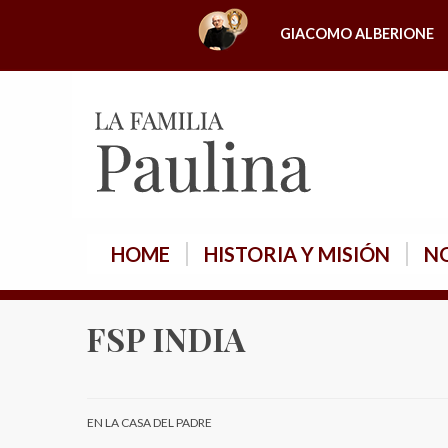
S
GIACOMO ALBERIONE
k
i
p
t
o
c
o
n
HOME
HISTORIA Y MISIÓN
NO
t
e
n
FSP INDIA
t
EN LA CASA DEL PADRE