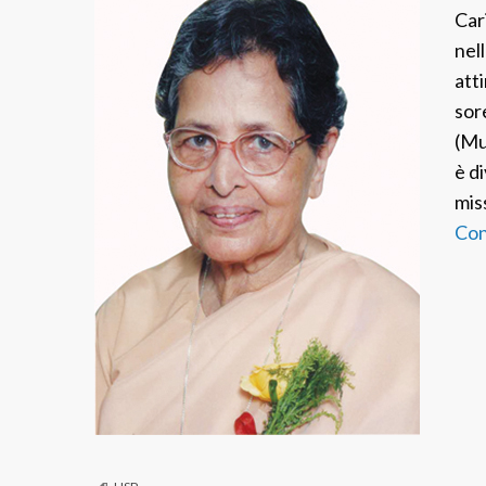
Car
nel
atti
sor
(Mu
è d
mis
Con