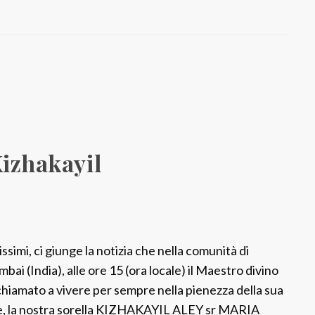
S
r
T
e
c
l
a
D
Kizhakayil
’
M
e
l
l
ssimi, ci giunge la notizia che nella comunità di
o
bai (India), alle ore 15 (ora locale) il Maestro divino
chiamato a vivere per sempre nella pienezza della sua
e, la nostra sorella KIZHAKAYIL ALEY sr MARIA