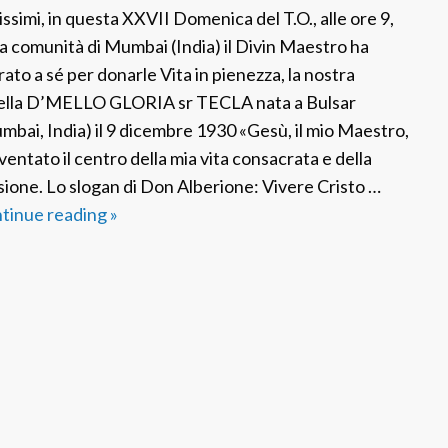
z
issimi, in questa XXVII Domenica del T.O., alle ore 9,
a
la comunità di Mumbai (India) il Divin Maestro ha
rato a sé per donarle Vita in pienezza, la nostra
ella D’MELLO GLORIA sr TECLA nata a Bulsar
mbai, India) il 9 dicembre 1930 «Gesù, il mio Maestro,
iventato il centro della mia vita consacrata e della
sione. Lo slogan di Don Alberione: Vivere Cristo …
tinue reading
F
»
S
P
I
n
d
i
a
: