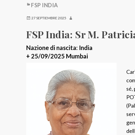
FSP INDIA
27 SEPTIEMBRE 2025
FSP India: Sr M. Patrici
Nazione di nascita: India
+ 25/09/2025 Mumbai
Cari
com
sé, 
POT
(Pal
ser
gen
del