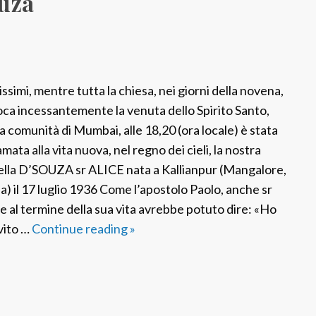
ouza
i
c
i
a
P
issimi, mentre tutta la chiesa, nei giorni della novena,
o
oca incessantemente la venuta dello Spirito Santo,
t
la comunità di Mumbai, alle 18,20 (ora locale) è stata
t
mata alla vita nuova, nel regno dei cieli, la nostra
a
ella D’SOUZA sr ALICE nata a Kallianpur (Mangalore,
n
ia) il 17 luglio 1936 Come l’apostolo Paolo, anche sr
a
ce al termine della sua vita avrebbe potuto dire: «Ho
n
vito …
Continue reading
F
»
i
S
y
P
i
I
l
n