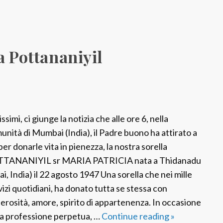
a Pottananiyil
ssimi, ci giunge la notizia che alle ore 6, nella
unità di Mumbai (India), il Padre buono ha attirato a
per donarle vita in pienezza, la nostra sorella
TANANIYIL sr MARIA PATRICIA nata a Thidanadu
ai, India) il 22 agosto 1947 Una sorella che nei mille
vizi quotidiani, ha donato tutta se stessa con
erosità, amore, spirito di appartenenza. In occasione
la professione perpetua, …
Continue reading
F
»