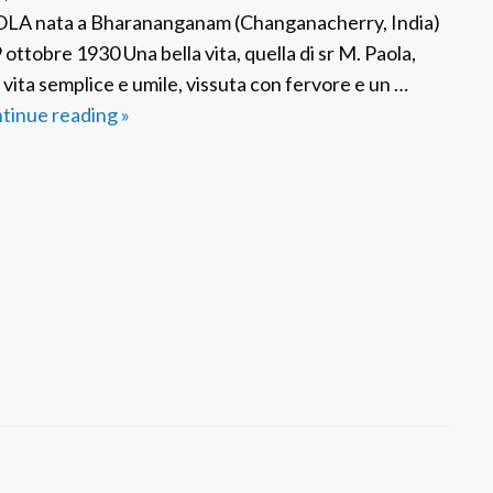
LA nata a Bharananganam (Changanacherry, India)
9 ottobre 1930 Una bella vita, quella di sr M. Paola,
 vita semplice e umile, vissuta con fervore e un …
tinue reading
F
»
S
P
I
n
d
i
a
:
S
r
M
.