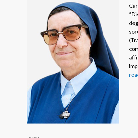
Car
“Di
deg
sor
(Tr
com
aff
imp
rea