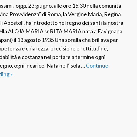
a
issimi, oggi, 23 giugno, alle ore 15,30 nella comunità
vina Provvidenza” di Roma, la Vergine Maria, Regina
li Apostoli, ha introdotto nel regno dei santi la nostra
ella ALOJA MARIA sr RITA MARIA nata a Favignana
apani) il 13 agosto 1935 Una sorella che brillava per
petenza e chiarezza, precisione e rettitudine,
idabilità e costanza nel portare a termine ogni
egno, ogni incarico. Nata nell’isola …
Continue
ding
F
»
S
P
I
t
a
l
i