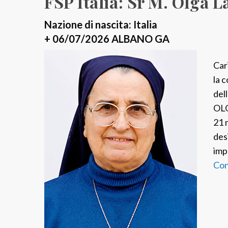
FSP Italia: Sr M. Olga 
Nazione di nascita: Italia
+ 06/07/2026 ALBANO GA
Cari
la 
del
OLG
21 
des
imp
Con