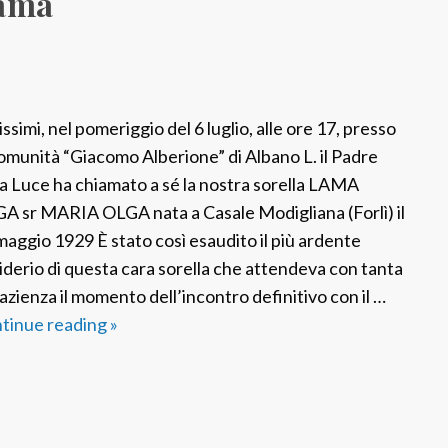
Lama
u
n
t
a
C
ssimi, nel pomeriggio del 6 luglio, alle ore 17, presso
e
comunità “Giacomo Alberione” di Albano L. il Padre
r
la Luce ha chiamato a sé la nostra sorella LAMA
r
A sr MARIA OLGA nata a Casale Modigliana (Forlì) il
i
maggio 1929 È stato così esaudito il più ardente
iderio di questa cara sorella che attendeva con tanta
azienza il momento dell’incontro definitivo con il …
tinue reading
F
»
S
P
I
t