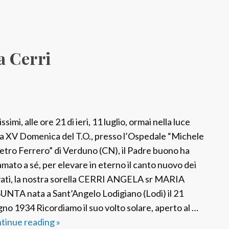
a Cerri
ssimi, alle ore 21 di ieri, 11 luglio, ormai nella luce
la XV Domenica del T.O., presso l’Ospedale “Michele
ietro Ferrero” di Verduno (CN), il Padre buono ha
amato a sé, per elevare in eterno il canto nuovo dei
vati, la nostra sorella CERRI ANGELA sr MARIA
UNTA nata a Sant’Angelo Lodigiano (Lodi) il 21
gno 1934 Ricordiamo il suo volto solare, aperto al …
tinue reading
F
»