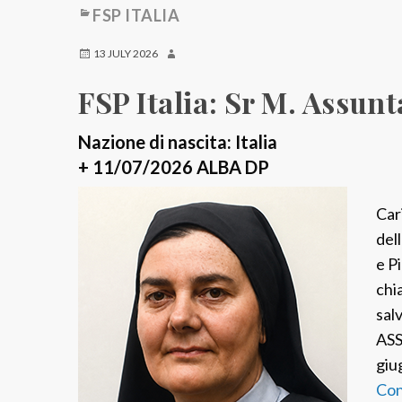
FSP ITALIA
13 JULY 2026
FSP Italia: Sr M. Assunt
Nazione di nascita: Italia
+ 11/07/2026 ALBA DP
Cari
del
e P
chi
sal
ASS
giu
Con