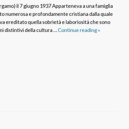
j
rgamo) il 7 giugno 1937 Apparteneva a una famiglia
a
to numerosa e profondamente cristiana dalla quale
va ereditato quella sobrietà e laboriosità che sono
i distintivi della cultura …
Continue reading
F
»
S
P
I
t
a
l
i
a
:
S
r
M