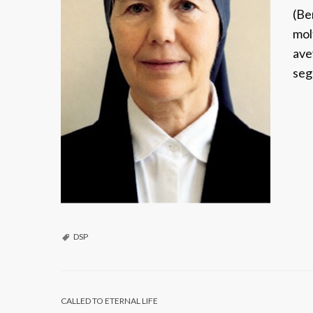
(Be
mol
ave
segn
DSP
CALLED TO ETERNAL LIFE