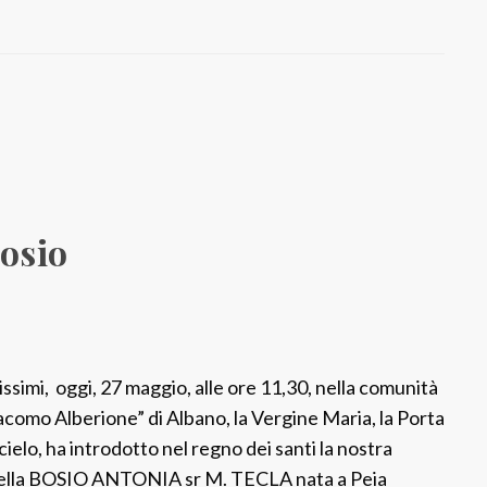
a
:
S
r
R
i
t
a
Bosio
M
a
r
i
a
issimi, oggi, 27 maggio, alle ore 11,30, nella comunità
A
acomo Alberione” di Albano, la Vergine Maria, la Porta
l
cielo, ha introdotto nel regno dei santi la nostra
o
ella BOSIO ANTONIA sr M. TECLA nata a Peia