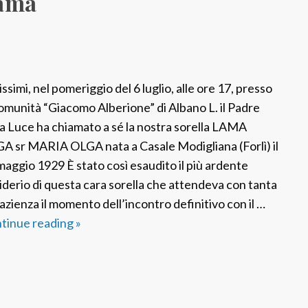
Lama
u
n
t
a
C
ssimi, nel pomeriggio del 6 luglio, alle ore 17, presso
e
comunità “Giacomo Alberione” di Albano L. il Padre
r
la Luce ha chiamato a sé la nostra sorella LAMA
r
A sr MARIA OLGA nata a Casale Modigliana (Forlì) il
i
maggio 1929 È stato così esaudito il più ardente
iderio di questa cara sorella che attendeva con tanta
azienza il momento dell’incontro definitivo con il …
tinue reading
F
»
S
P
I
t