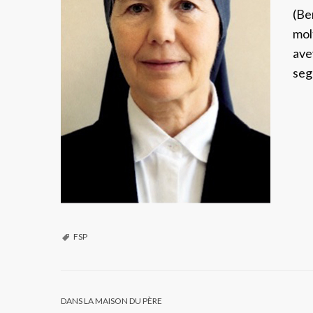
(Be
mol
ave
segn
FSP
DANS LA MAISON DU PÈRE