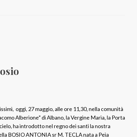
a
:
S
r
R
i
t
a
Bosio
M
a
r
i
a
issimi, oggi, 27 maggio, alle ore 11,30, nella comunità
A
acomo Alberione” di Albano, la Vergine Maria, la Porta
l
cielo, ha introdotto nel regno dei santi la nostra
o
ella BOSIO ANTONIA sr M. TECLA nata a Peia