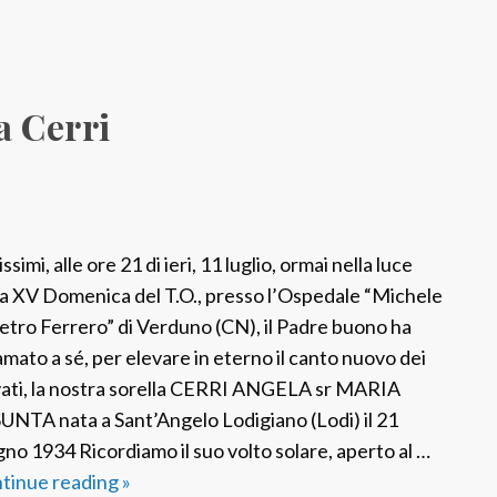
a Cerri
ssimi, alle ore 21 di ieri, 11 luglio, ormai nella luce
la XV Domenica del T.O., presso l’Ospedale “Michele
ietro Ferrero” di Verduno (CN), il Padre buono ha
amato a sé, per elevare in eterno il canto nuovo dei
vati, la nostra sorella CERRI ANGELA sr MARIA
UNTA nata a Sant’Angelo Lodigiano (Lodi) il 21
gno 1934 Ricordiamo il suo volto solare, aperto al …
tinue reading
F
»