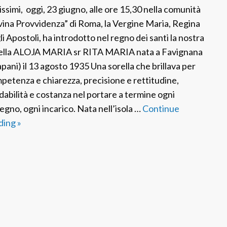
a
issimi, oggi, 23 giugno, alle ore 15,30 nella comunità
vina Provvidenza” di Roma, la Vergine Maria, Regina
li Apostoli, ha introdotto nel regno dei santi la nostra
ella ALOJA MARIA sr RITA MARIA nata a Favignana
apani) il 13 agosto 1935 Una sorella che brillava per
petenza e chiarezza, precisione e rettitudine,
idabilità e costanza nel portare a termine ogni
egno, ogni incarico. Nata nell’isola …
Continue
ding
F
»
S
P
I
t
a
l
i