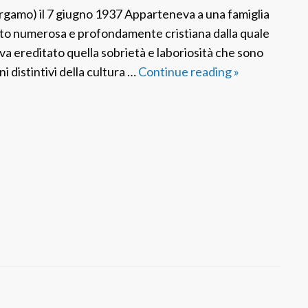
j
rgamo) il 7 giugno 1937 Apparteneva a una famiglia
a
to numerosa e profondamente cristiana dalla quale
va ereditato quella sobrietà e laboriosità che sono
i distintivi della cultura …
Continue reading
F
»
S
P
I
t
a
l
i
a
:
S
r
M