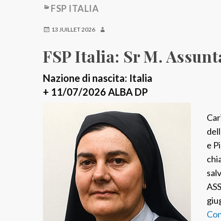
FSP ITALIA
13 JUILLET 2026
FSP Italia: Sr M. Assunt
Nazione di nascita: Italia
+ 11/07/2026 ALBA DP
Cari
del
e P
chi
sal
ASS
giu
Con