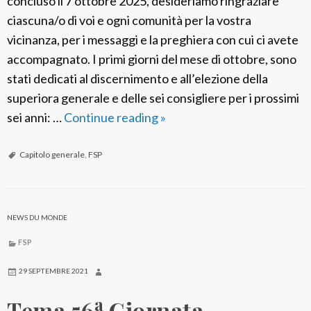
concluso il 7 ottobre 2025, desideriamo ringraziare
o
ciascuna/o di voi e ogni comunità per la vostra
l
vicinanza, per i messaggi e la preghiera con cui ci avete
i
accompagnato. I primi giorni del mese di ottobre, sono
n
stati dedicati al discernimento e all’elezione della
a
superiora generale e delle sei consigliere per i prossimi
a
sei anni: …
Continue reading
C
»
R
o
o
n
Capitolo generale
,
FSP
m
c
a
l
1
u
NEWS DU MONDE
9
s
FSP
2
o
6
i
29 SEPTEMBRE 2021
–
l
a
Tema 56
Giornata
2