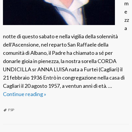
m
e
zz
a
notte di questo sabato e nella vigilia della solennità
dell’Ascensione, nel reparto San Raffaele della
comunità di Albano, il Padre ha chiamato a sé per
donarle gioia in pienezza, la nostra sorella CORDA
UNDICILLA sr ANNA LUISA nata a Furtei (Cagliari) il
21 febbraio 1936 Entrò in congregazione nella casa di
Cagliari il 20 agosto 1957, a ventun anni di età. …
Continue reading
F
»
S
P
FSP
I
t