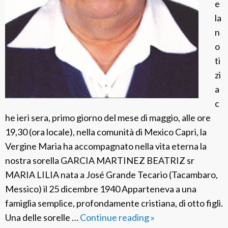
e
i
la
n
n
a
o
s
ti
s
zi
i
a
c
he ieri sera, primo giorno del mese di maggio, alle ore
19,30 (ora locale), nella comunità di Mexico Capri, la
Vergine Maria ha accompagnato nella vita eterna la
nostra sorella GARCIA MARTINEZ BEATRIZ sr
MARIA LILIA nata a José Grande Tecario (Tacambaro,
Messico) il 25 dicembre 1940 Apparteneva a una
famiglia semplice, profondamente cristiana, di otto figli.
Una delle sorelle …
Continue reading
F
»