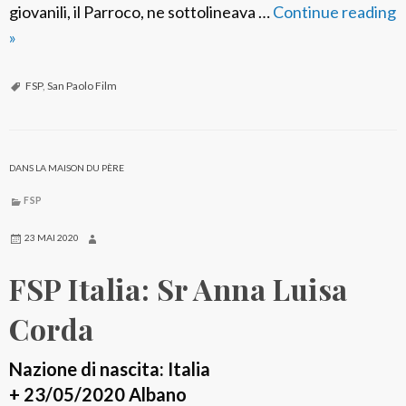
giovanili, il Parroco, ne sottolineava …
Continue reading
F
»
S
P
FSP
,
San Paolo Film
I
t
a
DANS LA MAISON DU PÈRE
l
FSP
i
a
23 MAI 2020
:
FSP Italia: Sr Anna Luisa
S
r
Corda
M
a
Nazione di nascita: Italia
r
+ 23/05/2020 Albano