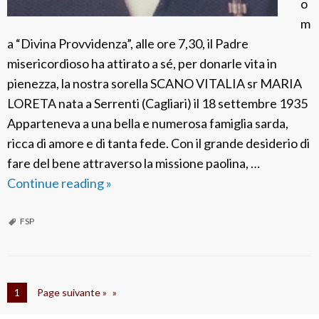
o
t
m
i
a “Divina Provvidenza”, alle ore 7,30, il Padre
n
misericordioso ha attirato a sé, per donarle vita in
e
pienezza, la nostra sorella SCANO VITALIA sr MARIA
z
LORETA nata a Serrenti (Cagliari) il 18 settembre 1935
Apparteneva a una bella e numerosa famiglia sarda,
ricca di amore e di tanta fede. Con il grande desiderio di
fare del bene attraverso la missione paolina, …
Continue reading
F
»
S
P
FSP
I
t
a
1
Page suivante »
l