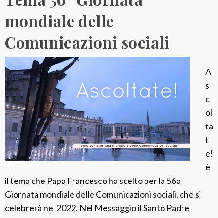
1
0
2
mondiale delle
2
°
Comunicazioni sociali
6
C
a
p
A
i
s
t
c
o
ol
l
ta
o
t
g
e!
e
è
n
il tema che Papa Francesco ha scelto per la 56a
e
Giornata mondiale delle Comunicazioni sociali, che si
r
celebrerà nel 2022. Nel Messaggio il Santo Padre