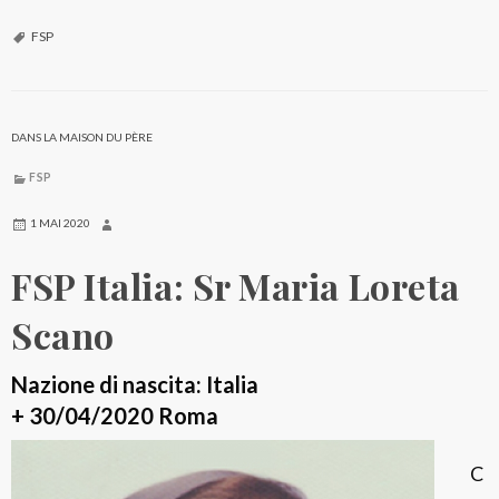
S
P
FSP
M
e
s
DANS LA MAISON DU PÈRE
s
FSP
i
c
1 MAI 2020
o
FSP Italia: Sr Maria Loreta
:
S
Scano
r
.
Nazione di nascita: Italia
M
+ 30/04/2020 Roma
a
C
r