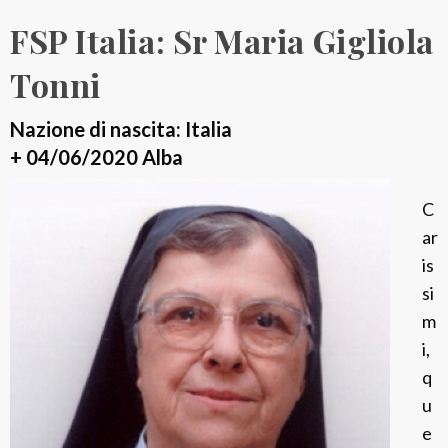
r
FSP Italia: Sr Maria Gigliola
M
a
Tonni
r
i
Nazione di nascita: Italia
a
+ 04/06/2020 Alba
R
C
o
ar
s
is
a
si
r
m
i
i,
o
q
C
u
o
e
n