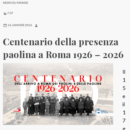
NEWS DU MONDE
FSP
26 JANVIER 2026
Centenario della presenza
paolina a Roma 1926 – 2026
Il
1
5
e
il
1
7
g