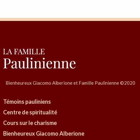
i
a
:
S
r
M
a
r
i
a
Bienheureux Giacomo Alberione et Famille Paulinienne ©2020
L
o
Témoins pauliniens
r
Centre de spiritualité
e
Cours sur le charisme
t
a
Bienheureux Giacomo Alberione