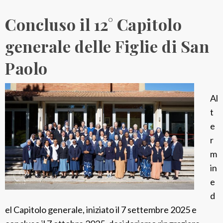
o
Concluso il 12° Capitolo
d
e
generale delle Figlie di San
l
Paolo
l
a
p
Al
r
t
e
e
s
r
e
m
n
in
z
e
a
d
p
el Capitolo generale, iniziato il 7 settembre 2025 e
a