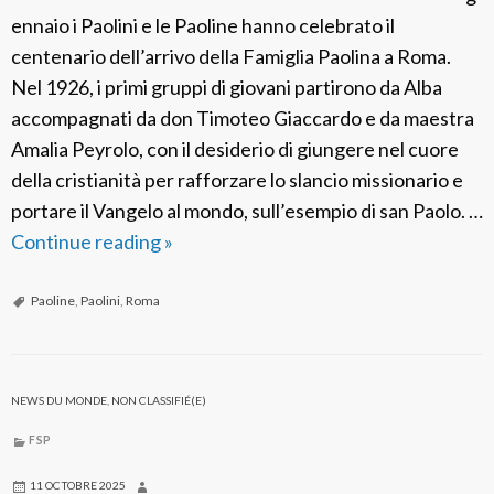
ennaio i Paolini e le Paoline hanno celebrato il
centenario dell’arrivo della Famiglia Paolina a Roma.
Nel 1926, i primi gruppi di giovani partirono da Alba
accompagnati da don Timoteo Giaccardo e da maestra
Amalia Peyrolo, con il desiderio di giungere nel cuore
della cristianità per rafforzare lo slancio missionario e
portare il Vangelo al mondo, sull’esempio di san Paolo. …
Continue reading
C
»
e
n
Paoline
,
Paolini
,
Roma
t
e
n
NEWS DU MONDE
,
NON CLASSIFIÉ(E)
a
FSP
r
i
11 OCTOBRE 2025