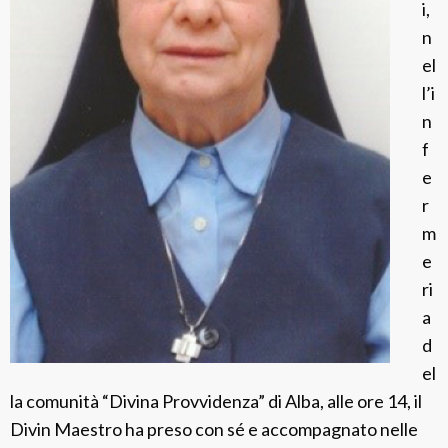
i,
C
n
o
el
r
l’i
d
n
a
f
e
r
m
e
ri
a
d
el
la comunità “Divina Provvidenza” di Alba, alle ore 14, il
Divin Maestro ha preso con sé e accompagnato nelle