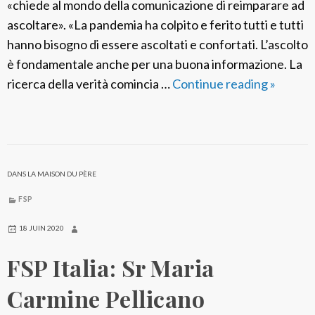
a
«chiede al mondo della comunicazione di reimparare ad
l
ascoltare». «La pandemia ha colpito e ferito tutti e tutti
e
hanno bisogno di essere ascoltati e confortati. L’ascolto
d
è fondamentale anche per una buona informazione. La
e
ricerca della verità comincia …
Continue reading
T
»
l
e
l
m
e
a
F
5
DANS LA MAISON DU PÈRE
i
6
g
a
FSP
l
G
18 JUIN 2020
i
i
e
FSP Italia: Sr Maria
o
d
r
Carmine Pellicano
i
n