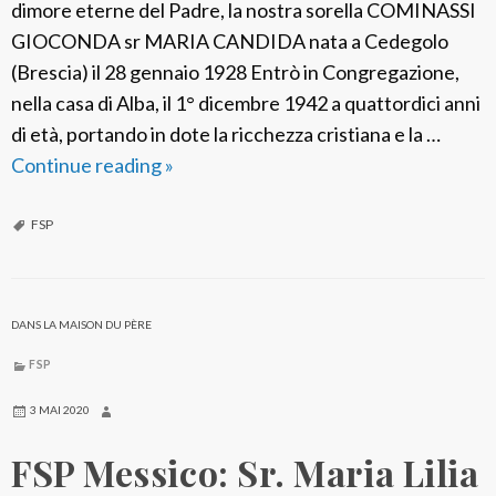
dimore eterne del Padre, la nostra sorella COMINASSI
GIOCONDA sr MARIA CANDIDA nata a Cedegolo
(Brescia) il 28 gennaio 1928 Entrò in Congregazione,
nella casa di Alba, il 1° dicembre 1942 a quattordici anni
di età, portando in dote la ricchezza cristiana e la …
Continue reading
F
»
S
P
FSP
I
t
a
DANS LA MAISON DU PÈRE
l
FSP
i
a
3 MAI 2020
:
FSP Messico: Sr. Maria Lilia
S