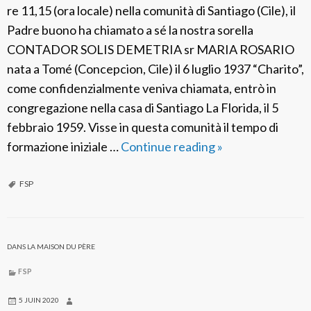
re 11,15 (ora locale) nella comunità di Santiago (Cile), il
Padre buono ha chiamato a sé la nostra sorella
CONTADOR SOLIS DEMETRIA sr MARIA ROSARIO
nata a Tomé (Concepcion, Cile) il 6 luglio 1937 “Charito”,
come confidenzialmente veniva chiamata, entrò in
congregazione nella casa di Santiago La Florida, il 5
febbraio 1959. Visse in questa comunità il tempo di
formazione iniziale …
Continue reading
F
»
S
P
FSP
C
i
l
DANS LA MAISON DU PÈRE
e
FSP
:
S
5 JUIN 2020