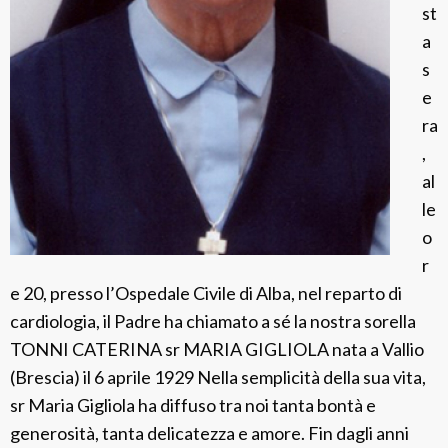
st
t
a
a
s
d
e
o
ra
r
,
al
le
o
r
e 20, presso l’Ospedale Civile di Alba, nel reparto di
cardiologia, il Padre ha chiamato a sé la nostra sorella
TONNI CATERINA sr MARIA GIGLIOLA nata a Vallio
(Brescia) il 6 aprile 1929 Nella semplicità della sua vita,
sr Maria Gigliola ha diffuso tra noi tanta bontà e
generosità, tanta delicatezza e amore. Fin dagli anni