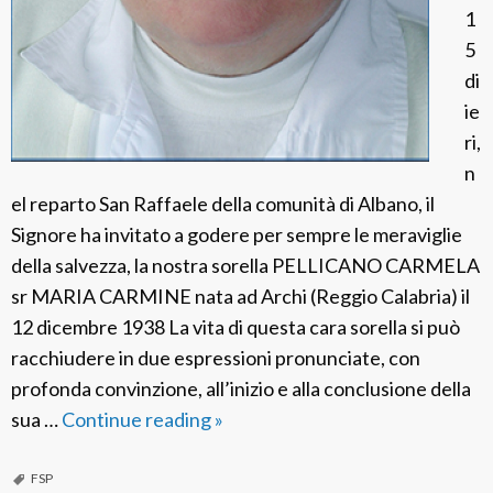
C
1
o
5
m
di
u
ie
n
ri,
i
n
c
el reparto San Raffaele della comunità di Albano, il
a
Signore ha invitato a godere per sempre le meraviglie
z
della salvezza, la nostra sorella PELLICANO CARMELA
i
sr MARIA CARMINE nata ad Archi (Reggio Calabria) il
o
12 dicembre 1938 La vita di questa cara sorella si può
n
racchiudere in due espressioni pronunciate, con
i
profonda convinzione, all’inizio e alla conclusione della
s
sua …
Continue reading
F
»
o
S
c
P
FSP