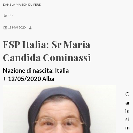
a
DANS LA MAISON DU PÈRE
l
FSP
i
a
13 MAI 2020
:
FSP Italia: Sr Maria
S
r
Candida Cominassi
A
n
Nazione di nascita: Italia
n
+ 12/05/2020 Alba
a
C
L
ar
u
is
i
si
s
m
a