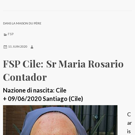
i
I
a
t
l
a
DANS LA MAISON DU PÈRE
i
l
FSP
i
a
11 JUIN 2020
:
FSP Cile: Sr Maria Rosario
S
r
Contador
M
a
Nazione di nascita: Cile
r
+ 09/06/2020 Santiago (Cile)
i
C
a
ar
C
is
a