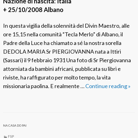
Nazione di nascita: Italia
u
+ 25/10/2008 Albano
i
g
In questa vigilia della solennità del Divin Maestro, alle
i
ore 15,15 nella comunità “Tecla Merlo” di Albano, il
a
Padre della Luce ha chiamato a sé la nostra sorella
M
DEDOLA MARIA Sr PIERGIOVANNA nata a Ittiri
a
(Sassari) il 9 febbraio 1931 Una foto di Sr Piergiovanna
r
attorniata da bambini africani, pubblicata su libri e
i
riviste, ha raffigurato per molto tempo, la vita
a
missionaria paolina. E realmente …
Continue reading
F
»
C
S
o
P
z
I
z
t
a
NA CASA DO PAI
a
l
FSP