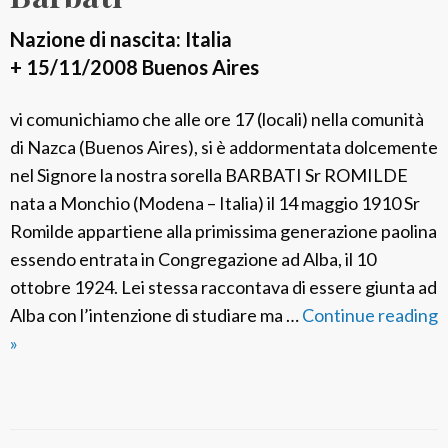
M
Nazione di nascita: Italia
.
+ 15/11/2008 Buenos Aires
G
r
vi comunichiamo che alle ore 17 (locali) nella comunità
a
di Nazca (Buenos Aires), si è addormentata dolcemente
z
nel Signore la nostra sorella BARBATI Sr ROMILDE
i
nata a Monchio (Modena – Italia) il 14 maggio 1910 Sr
a
Romilde appartiene alla primissima generazione paolina
n
essendo entrata in Congregazione ad Alba, il 10
a
ottobre 1924. Lei stessa raccontava di essere giunta ad
L
Alba con l’intenzione di studiare ma …
Continue reading
o
F
»
S
S
c
P
i
A
a