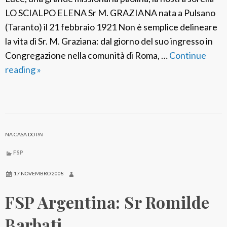
o
LO SCIALPO ELENA Sr M. GRAZIANA nata a Pulsano
t
(Taranto) il 21 febbraio 1921 Non è semplice delineare
e
la vita di Sr. M. Graziana: dal giorno del suo ingresso in
a
Congregazione nella comunità di Roma, …
Continue
H
reading
F
»
i
S
g
P
a
I
s
t
h
NA CASA DO PAI
a
i
l
FSP
s
i
17 NOVEMBRO 2008
e
a
t
FSP Argentina: Sr Romilde
:
o
S
Barbati
r