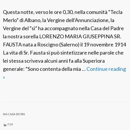
A
m
Questa notte, verso le ore 0,30, nella comunità “Tecla
a
Merlo” di Albano, la Vergine dell’Annunciazione, la
b
Vergine del “sì” ha accompagnato nella Casa del Padre
i
la nostra sorella LORENZO MARIA GIUSEPPINA SR.
l
FAUSTA nata a Roscigno (Salerno) il 19 novembre 1914
i
La vita di Sr. Fausta si può sintetizzare nelle parole che
s
lei stessa scriveva alcuni anni fa alla Superiora
C
generale: “Sono contenta della mia …
Continue reading
a
F
»
s
S
a
P
r
I
o
t
t
NA CASA DO PAI
a
t
l
FSP