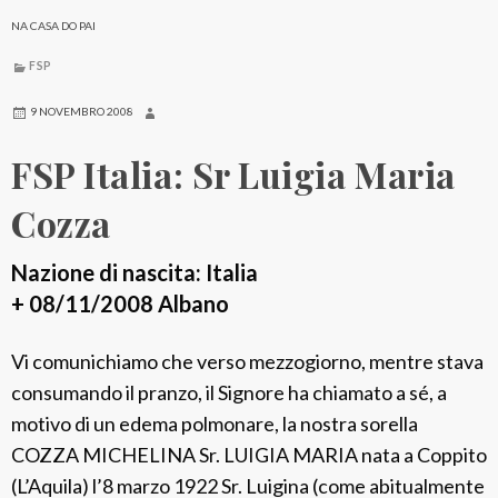
r
l
NA CASA DO PAI
g
p
e
FSP
o
n
9 NOVEMBRO 2008
t
FSP Italia: Sr Luigia Maria
i
n
Cozza
a
:
Nazione di nascita: Italia
S
+ 08/11/2008 Albano
r
R
Vi comunichiamo che verso mezzogiorno, mentre stava
o
consumando il pranzo, il Signore ha chiamato a sé, a
m
motivo di un edema polmonare, la nostra sorella
i
COZZA MICHELINA Sr. LUIGIA MARIA nata a Coppito
l
(L’Aquila) l’8 marzo 1922 Sr. Luigina (come abitualmente