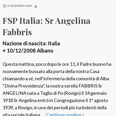
o
i
10 DEZEMBRO 2008
a
FSP Italia: Sr Angelina
:
S
Fabbris
r
F
Nazione di nascita: Italia
a
+ 10/12/2008 Albano
u
s
Questa mattina, poco dopo le ore 11, il Padre buono ha
t
nuovamente bussato alla porta della nostra Casa
a
chiamando a sé, nell’infermeria della comunità di Alba
L
“Divina Provvidenza”, la nostra sorella FABBRIS Sr
o
ANGELINA nata a Taglio di Po (Rovigo) il 14 gennaio
r
1918 Sr Angelina entrò in Congregazione il 1° agosto
e
1939, a Rovigo, in uno dei periodi più turbolenti della
n
vita sociale italiana. …
Continue reading
F
»