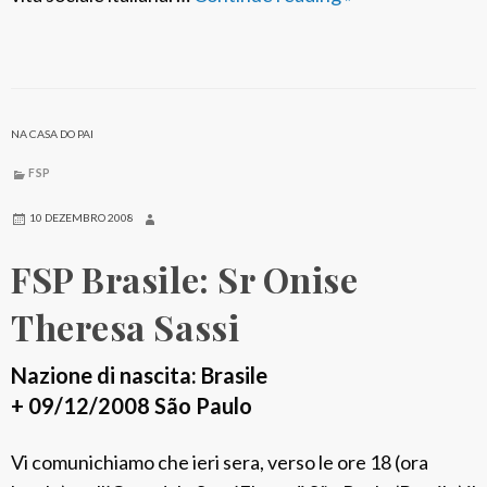
z
S
o
P
I
t
NA CASA DO PAI
a
l
FSP
i
10 DEZEMBRO 2008
a
FSP Brasile: Sr Onise
:
S
Theresa Sassi
r
A
Nazione di nascita: Brasile
n
+ 09/12/2008 São Paulo
g
e
Vi comunichiamo che ieri sera, verso le ore 18 (ora
l