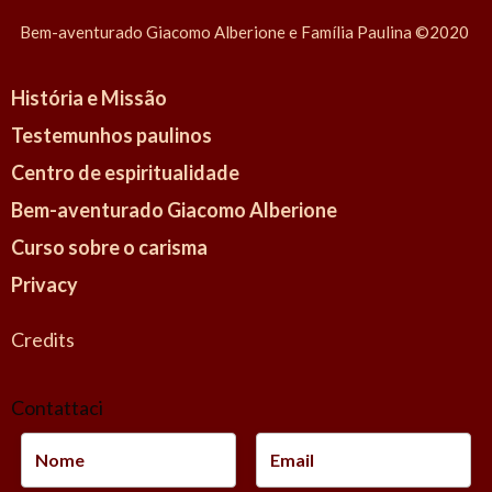
a
Bem-aventurado Giacomo Alberione e Família Paulina ©2020
r
g
História e Missão
a
r
Testemunhos paulinos
i
Centro de espiritualidade
t
Bem-aventurado Giacomo Alberione
a
Curso sobre o carisma
B
Privacy
e
c
Credits
e
r
Contattaci
r
a