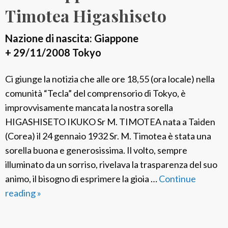
:
Timotea Higashiseto
S
r
Nazione di nascita: Giappone
O
+ 29/11/2008 Tokyo
n
i
Ci giunge la notizia che alle ore 18,55 (ora locale) nella
s
comunità “Tecla” del comprensorio di Tokyo, è
e
improvvisamente mancata la nostra sorella
T
HIGASHISETO IKUKO Sr M. TIMOTEA nata a Taiden
h
(Corea) il 24 gennaio 1932 Sr. M. Timotea è stata una
e
sorella buona e generosissima. Il volto, sempre
r
illuminato da un sorriso, rivelava la trasparenza del suo
e
animo, il bisogno di esprimere la gioia …
Continue
s
reading
F
»
a
S
S
P