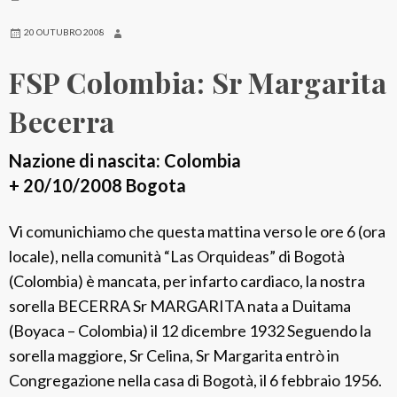
i
20 OUTUBRO 2008
a
FSP Colombia: Sr Margarita
:
S
Becerra
r
P
Nazione di nascita: Colombia
i
+ 20/10/2008 Bogota
e
r
Vi comunichiamo che questa mattina verso le ore 6 (ora
g
locale), nella comunità “Las Orquideas” di Bogotà
i
(Colombia) è mancata, per infarto cardiaco, la nostra
o
sorella BECERRA Sr MARGARITA nata a Duitama
v
(Boyaca – Colombia) il 12 dicembre 1932 Seguendo la
a
sorella maggiore, Sr Celina, Sr Margarita entrò in
n
Congregazione nella casa di Bogotà, il 6 febbraio 1956.
n