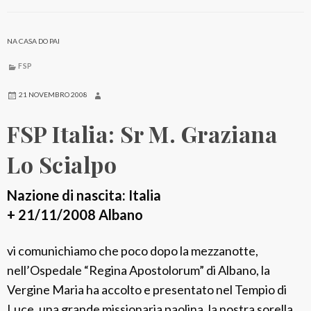
a
G
s
i
s
NA CASA DO PAI
a
i
p
FSP
p
21 NOVEMBRO 2008
o
FSP Italia: Sr M. Graziana
n
e
Lo Scialpo
:
S
Nazione di nascita: Italia
r
+ 21/11/2008 Albano
M
.
vi comunichiamo che poco dopo la mezzanotte,
T
nell’Ospedale “Regina Apostolorum” di Albano, la
i
Vergine Maria ha accolto e presentato nel Tempio di
m
Luce, una grande missionaria paolina, la nostra sorella