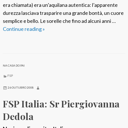
d
era chiamata) era un’aquilana autentica: l’apparente
e
durezza lasciava trasparire una grande bontà, un cuore
B
semplice e bello. Le sorelle che fino ad alcuni anni …
a
Continue reading
F
»
r
S
b
P
a
I
t
t
i
NA CASA DO PAI
a
l
FSP
i
26 OUTUBRO 2008
a
FSP Italia: Sr Piergiovanna
:
S
Dedola
r
L