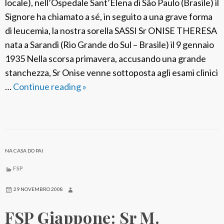
locale), nell’Ospedale Sant’Elena di São Paulo (Brasile) il
i
Signore ha chiamato a sé, in seguito a una grave forma
n
di leucemia, la nostra sorella SASSI Sr ONISE THERESA
a
nata a Sarandì (Rio Grande do Sul – Brasile) il 9 gennaio
F
1935 Nella scorsa primavera, accusando una grande
a
stanchezza, Sr Onise venne sottoposta agli esami clinici
b
…
Continue reading
F
»
b
S
r
P
i
B
s
r
NA CASA DO PAI
a
s
FSP
i
29 NOVEMBRO 2008
l
FSP Giappone: Sr M.
e