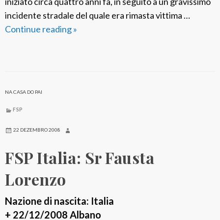
iniziato circa quattro anni fa, in seguito a un gravissimo
incidente stradale del quale era rimasta vittima …
Continue reading
F
»
S
P
I
t
NA CASA DO PAI
a
l
FSP
i
22 DEZEMBRO 2008
a
FSP Italia: Sr Fausta
:
S
Lorenzo
r
M
Nazione di nascita: Italia
.
+ 22/12/2008 Albano