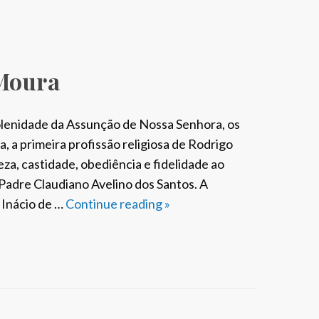
 Moura
Solenidade da Assunção de Nossa Senhora, os
a, a primeira profissão religiosa de Rodrigo
za, castidade, obediência e fidelidade ao
Padre Claudiano Avelino dos Santos. A
 Inácio de …
Continue reading
S
»
S
P
B
r
a