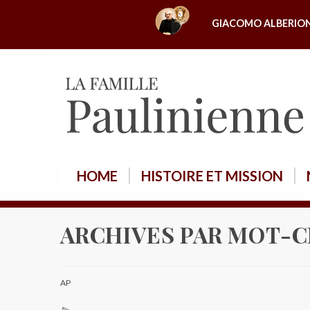
A
GIACOMO ALBERIO
l
l
e
r
a
u
c
o
HOME
HISTOIRE ET MISSION
n
t
e
ARCHIVES PAR MOT-C
n
u
AP