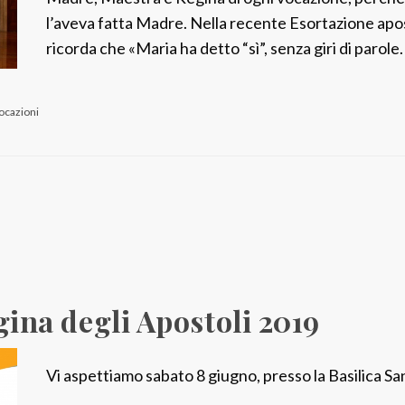
s
l’aveva fatta Madre. Nella recente Esortazione apos
s
ricorda che «Maria ha detto “sì”, senza giri di parole
i
o
vocazioni
n
e
!
egina degli Apostoli 2019
Vi aspettiamo sabato 8 giugno, presso la Basilica S