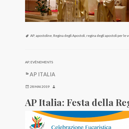
AP
,
apostoline
,
Regina degli Apostoli
,
regina degli apostoli per le 
AP
,
EVÈNEMENTS
AP ITALIA
28 MAI 2019
AP Italia: Festa della R