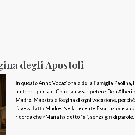
a
:
U
n
p
i
e
egina degli Apostoli
n
o
d
In questo Anno Vocazionale della Famiglia Paolina, 
i
un tono speciale. Come amava ripetere Don Alberi
A
Madre, Maestra e Regina di ogni vocazione, perché 
P
l’aveva fatta Madre. Nella recente Esortazione apos
…
ricorda che «Maria ha detto “sì”, senza giri di parole
6
0