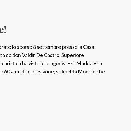
e!
brato lo scorso 8 settembre presso la Casa
ta da don Valdir De Castro, Superiore
ucaristica ha visto protagoniste sr Maddalena
o 60 anni di professione; sr Imelda Mondin che