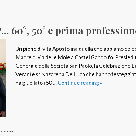
P… 60°, 50° e prima profession
Un pieno di vita Apostolina quella che abbiamo cele
Madre di via delle Mole a Castel Gandolfo. Presiedu
Generale della Società San Paolo, la Celebrazione E
Verani e sr Nazarena De Luca che hanno festeggiat
ha giubilato i 50 …
Continue reading
A
»
P
I
t
a
l
vocazioni
i