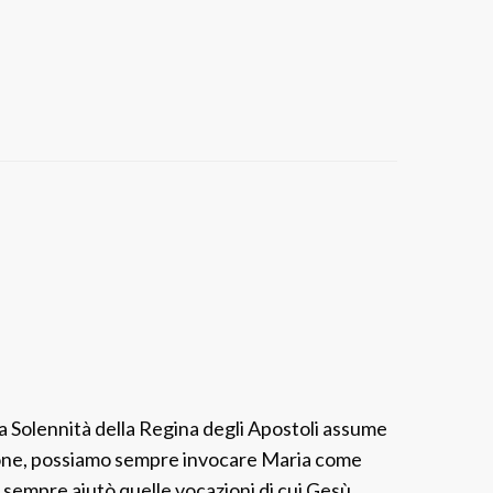
t
a
l
i
a
:
F
e
s
t
a
d
e
l
la Solennità della Regina degli Apostoli assume
l
one, possiamo sempre invocare Maria come
a
sempre aiutò quelle vocazioni di cui Gesù