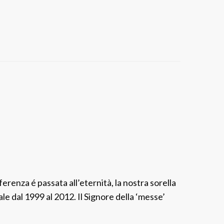
p
o
s
t
o
l
i
erenza é passata all’eternità, la nostra sorella
le dal 1999 al 2012. Il Signore della ‘messe’