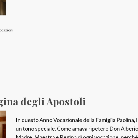
°
,
5
vocazioni
0
°
e
p
r
i
m
a
egina degli Apostoli
p
r
o
In questo Anno Vocazionale della Famiglia Paolina, 
f
un tono speciale. Come amava ripetere Don Alberi
e
Madre, Maestra e Regina di ogni vocazione, perché 