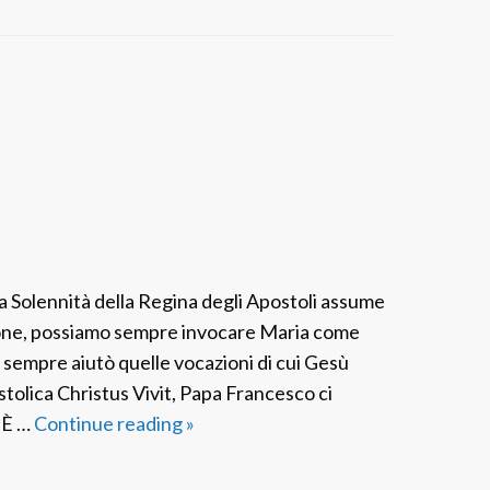
la Solennità della Regina degli Apostoli assume
one, possiamo sempre invocare Maria come
sempre aiutò quelle vocazioni di cui Gesù
tolica Christus Vivit, Papa Francesco ci
. È …
Continue reading
A
»
P
I