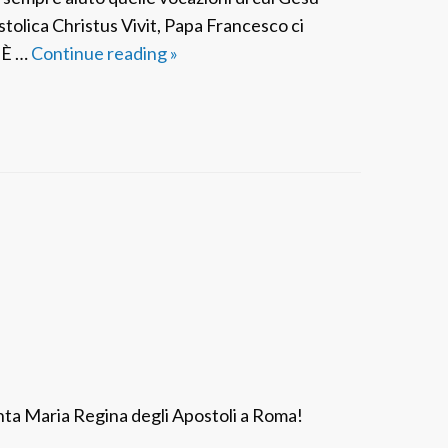
R
tolica Christus Vivit, Papa Francesco ci
e
. È …
Continue reading
A
»
g
P
i
I
n
t
a
a
d
l
e
i
g
a
l
:
i
F
A
e
p
s
o
t
s
anta Maria Regina degli Apostoli a Roma!
a
t
d