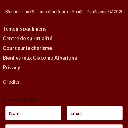
a
d
n
e
Bienheureux Giacomo Alberione et Famille Paulinienne ©2020
s
g
a
e
Témoins pauliniens
r
l
Centre de spiritualité
t
o
i
Cours sur le charisme
c
Bienheureux Giacomo Alberione
l
Privacy
e
s
Credits
Contactes-nous