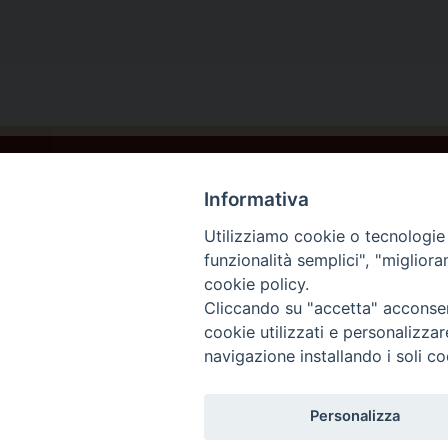
P
o
s
t
Informativa
N
Utilizziamo cookie o tecnologie s
a
funzionalità semplici", "miglior
cookie policy.
v
Beato Giacomo Alberione e la famiglia Paolina ©202
Cliccando su "accetta" acconsent
cookie utilizzati e personalizza
i
navigazione installando i soli co
g
Personalizza
a