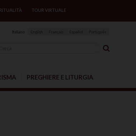
RITUALITÀ
TOUR VIRTUALE
Italiano
English
Français
Español
Português
RISMA
PREGHIERE E LITURGIA