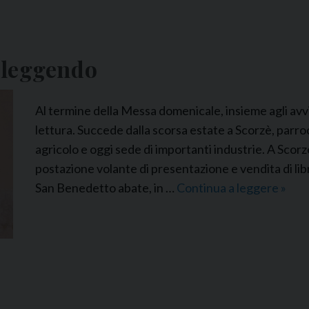
n leggendo
Al termine della Messa domenicale, insieme agli avvis
lettura. Succede dalla scorsa estate a Scorzè, parro
agricolo e oggi sede di importanti industrie. A Scorz
postazione volante di presentazione e vendita di libr
San Benedetto abate, in …
Continua a leggere
F
»
S
P
I
t
a
l