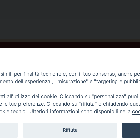
i
a
:
L
a
f
C
Home
a
Storia e Missione
m
imili per finalità tecniche e, con il tuo consenso, anche per 
e
Testimoni Paolini
amento dell'esperienza", "misurazione" e "targeting e pubbli
v
Centro di spiritualità
i
0
i all'utilizzo dei cookie. Cliccando su "personalizza" puoi
Corso sul carisma
e
re le tue preferenze. Cliccando su "rifiuta" o chiudendo que
Beato Giacomo Alberione
n
okie tecnici. Ulteriori informazioni sono disponibili nella
coo
Privacy
l
e
Rifiuta
Credits
g