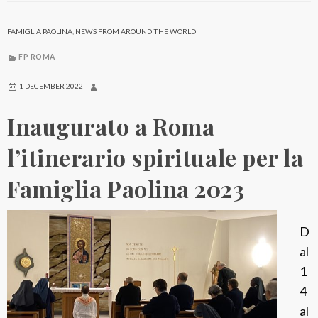
o
v
FAMIGLIA PAOLINA
,
NEWS FROM AROUND THE WORLD
o
FP ROMA
u
n
1 DECEMBER 2022
C
Inaugurato a Roma
o
r
l’itinerario spirituale per la
s
Famiglia Paolina 2023
o
O
n
D
l
al
i
1
n
4
e
al