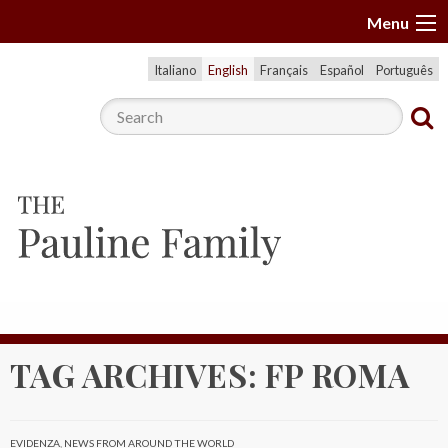
S
Menu
k
i
Italiano
English
Français
Español
Português
p
t
o
c
o
n
t
e
n
t
TAG ARCHIVES:
FP ROMA
EVIDENZA
,
NEWS FROM AROUND THE WORLD