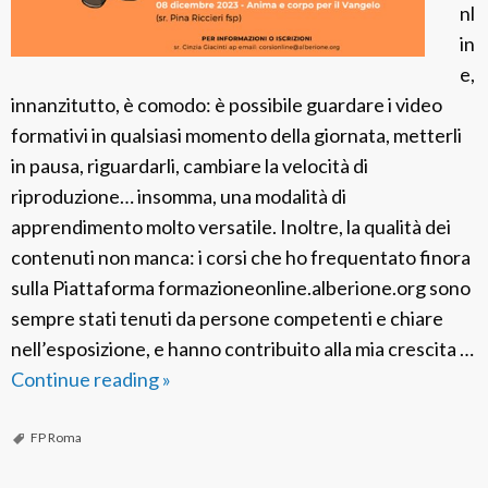
e
nl
o
g
in
r
l
e,
s
i
innanzitutto, è comodo: è possibile guardare i video
o
A
formativi in qualsiasi momento della giornata, metterli
c
p
in pausa, riguardarli, cambiare la velocità di
a
o
riproduzione… insomma, una modalità di
r
s
apprendimento molto versatile. Inoltre, la qualità dei
i
t
contenuti non manca: i corsi che ho frequentato finora
s
o
sulla Piattaforma formazioneonline.alberione.org sono
m
l
sempre stati tenuti da persone competenti e chiare
a
i
nell’esposizione, e hanno contribuito alla mia crescita …
Continue reading
D
»
i
n
FP Roma
u