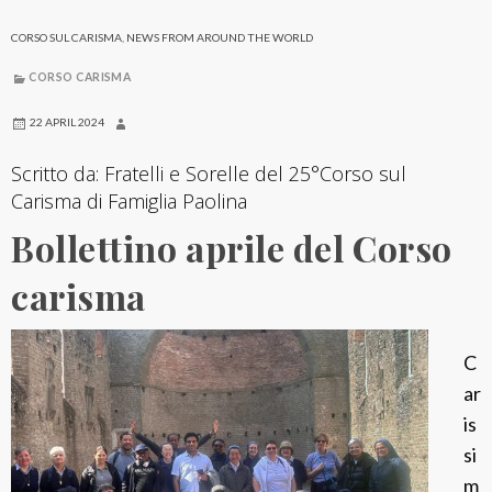
b
r
CORSO SUL CARISMA
,
NEWS FROM AROUND THE WORLD
a
CORSO CARISMA
z
i
22 APRIL 2024
o
Scritto da: Fratelli e Sorelle del 25°Corso sul
n
Carisma di Famiglia Paolina
e
Bollettino aprile del Corso
E
u
carisma
c
a
C
r
ar
i
is
s
si
t
m