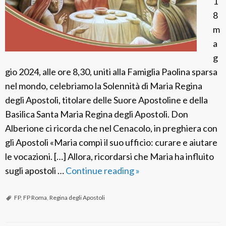
1
8
m
a
g
gio 2024, alle ore 8,30, uniti alla Famiglia Paolina sparsa
nel mondo, celebriamo la Solennità di Maria Regina
degli Apostoli, titolare delle Suore Apostoline e della
Basilica Santa Maria Regina degli Apostoli. Don
Alberione ci ricorda che nel Cenacolo, in preghiera con
gli Apostoli «Maria compì il suo ufficio: curare e aiutare
le vocazioni. […] Allora, ricordarsi che Maria ha influito
sugli apostoli …
Continue reading
C
»
e
l
FP
,
FP Roma
,
Regina degli Apostoli
e