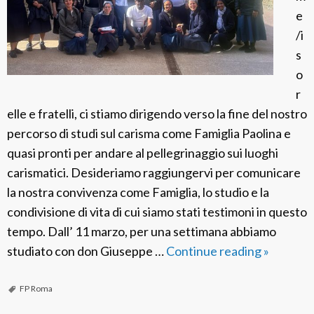
i
e
c
/i
a
s
d
o
e
r
l
elle e fratelli, ci stiamo dirigendo verso la fine del nostro
l
percorso di studi sul carisma come Famiglia Paolina e
a
quasi pronti per andare al pellegrinaggio sui luoghi
B
carismatici. Desideriamo raggiungervi per comunicare
e
la nostra convivenza come Famiglia, lo studio e la
a
condivisione di vita di cui siamo stati testimoni in questo
t
tempo. Dall’ 11 marzo, per una settimana abbiamo
a
studiato con don Giuseppe …
Continue reading
B
»
V
o
e
l
FP Roma
r
l