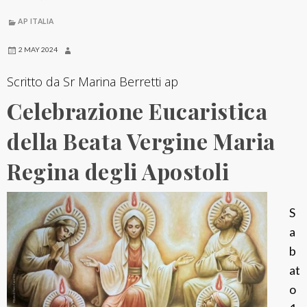
AP ITALIA
2 MAY 2024
Scritto da Sr Marina Berretti ap
Celebrazione Eucaristica
della Beata Vergine Maria
Regina degli Apostoli
S
a
b
at
o