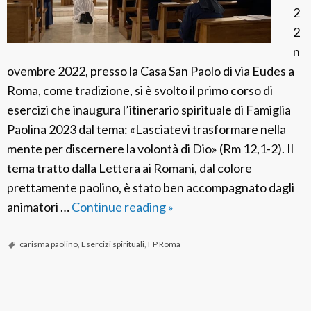
:
2
L
2
e
n
g
ovembre 2022, presso la Casa San Paolo di via Eudes a
g
Roma, come tradizione, si è svolto il primo corso di
e
esercizi che inaugura l’itinerario spirituale di Famiglia
t
Paolina 2023 dal tema: «Lasciatevi trasformare nella
e
mente per discernere la volontà di Dio» (Rm 12,1-2). Il
l
tema tratto dalla Lettera ai Romani, dal colore
e
prettamente paolino, è stato ben accompagnato dagli
S
animatori …
Continue reading
I
»
a
n
c
a
carisma paolino
,
Esercizi spirituali
,
FP Roma
r
u
e
g
S
u